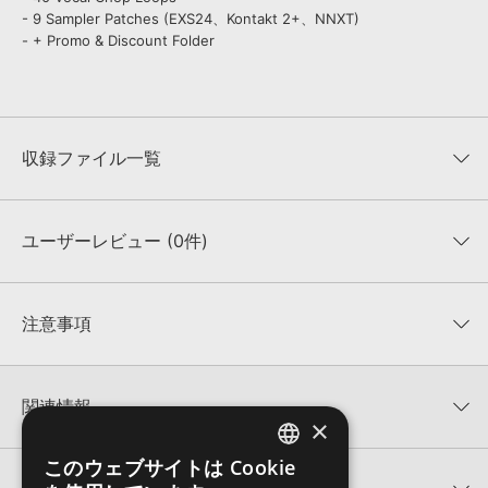
- 9 Sampler Patches (EXS24、Kontakt 2+、NNXT)
- + Promo & Discount Folder
収録ファイル一覧
ユーザーレビュー (0件)
収録ファイル一覧
平均評価
0
★★★★★
注意事項
0
件の評価
KONTAKTフォーマットについて：
サンプルパック製品の
★5
0%
KONTAKTフォーマットは、
製品版KONTAKT（別売）
に読み込ん
関連情報
★4
0%
でお使いいただけます。無償版のKONTAKT PLAYERではお使いい
×
★3
0%
ただけませんので、ご注意ください。また、「ライブラリ・タブ」
【Loopmasters】計57ブランドのサンプルパックが30%OFF！サ
★2
0%
への表示にも対応しておりません。
このウェブサイトは Cookie
ENGLISH
マーセール！
★1
0%