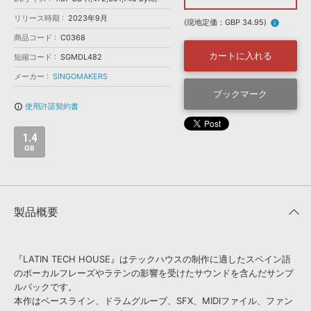
効果音 »
お問い合わせ »
リリース時期
2023年9月
無償のサウンド
管理ソフト
(現地定価：GBP 34.95)
info
商品コード
C0368
BGM »
カートに入れる
短縮コード
SGMDL482
次世代型
ボーカル・エディタ
メーカー
SINGOMAKERS
ブックマーク
APS
映像のBGM・
セリフを音声分離
使用許諾契約書
info_outline
1.4
SLS
音素材の制作・
ライセンス提供
GB
製品概要
『LATIN TECH HOUSE』はテックハウスの制作に適したスペイン語
のボーカルフレーズやラテンの影響を受けたサウンドを含んだサンプ
ルパックです。
本作はベースライン、ドラムグルーブ、SFX、MIDIファイル、ファン