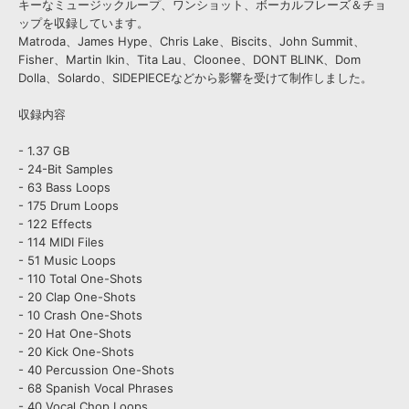
キーなミュージックループ、ワンショット、ボーカルフレーズ＆チョ
ップを収録しています。
Matroda、James Hype、Chris Lake、Biscits、John Summit、
Fisher、Martin Ikin、Tita Lau、Cloonee、DONT BLINK、Dom
Dolla、Solardo、SIDEPIECEなどから影響を受けて制作しました。
収録内容
- 1.37 GB
- 24-Bit Samples
- 63 Bass Loops
- 175 Drum Loops
- 122 Effects
- 114 MIDI Files
- 51 Music Loops
- 110 Total One-Shots
- 20 Clap One-Shots
- 10 Crash One-Shots
- 20 Hat One-Shots
- 20 Kick One-Shots
- 40 Percussion One-Shots
- 68 Spanish Vocal Phrases
- 40 Vocal Chop Loops