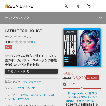
search
attach_file
shopping_cart
サンプルパック
LATIN TECH HOUSE
初音ミク NT
鏡音リン・レン V4X
巡音ルカ V4X
MEIKO V3
製品一覧
ソフト音源 »
ラテン・テック・ハウス
KAITO V3
VOCALOID
TOONTRACK
SPITFIRE AUDIO
★★★★★
0.0
0
»
VIENNA
EZ DRUMMER 3
SERUM
ライセンスフリーBGM
SALE
プラグイン・エフェクト »
サンプルパックを試そう
ボーカル抜き出し
DUBSTEP
ジャンル
キャンペーン »
テックハウスの制作に適したスペイン
ELECTRONICA
EDM
TRANCE
MUTANT
ROUTER.FM
語のボーカルフレーズやラテンの影響
SONOCA
サンプルパック »
を受けたサウンドを収録
特集 »
製品サポート情報 »
メーカー
デモサウンド(1)
税込価格
ソフト音源
プラグイン・エフェクト
サンプルパック
¥5,220
ソフトウェア／ツール »
30%OFF
¥7,458
ニュースレター »
製品カテゴリ
サンプルパック
DTMガイド »
ソフトウェア／ツール
DAW
効果音
BGM
156pt
音楽カード
製作サービス
フォーマット
ジャンル
TECH HOUSE
DAW »
【Loopmasters】計57ブ
SONICWIREブログ »
フォーマット
WAV
,
EXS24
,
MIDI
,
NN-XT
,
FAQ »
ランドのサンプルパックが
KONTAKT (Preview)
楽曲配信流通
サービス
30%OFF！サマーセール！
ランキング
2026年8月14日(金)まで
DLサイズ
1.37 GB (1,472,301,748 byte)