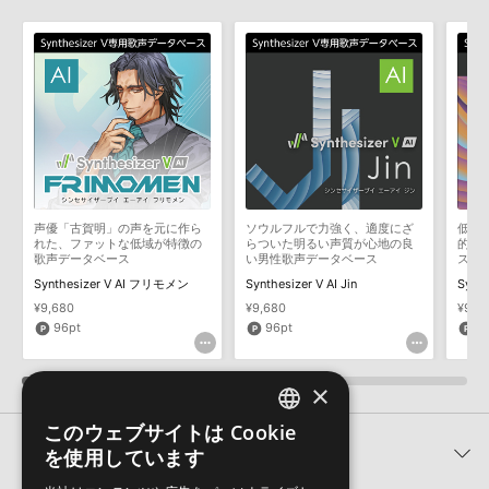
macOS 11 Big Sur (ARM)
マークのついた情報は、該当する製品のご購入ユーザー様専用となって
macOS 12 Monterey (Intel CPU)
おります。ご覧頂くには、該当する製品をご購入頂く必要がございます。
macOS 12 Monterey (ARM)
Synthesizer V AI NatalieのFAQ一覧
64bitのみ対応
Intel Core i5以上（Intel Core シリーズの第四世代i5（i5-
4xxx）以上を推奨）またはApple M1 CPU
声優「古賀明」の声を元に作ら
ソウルフルで力強く、適度にざ
低中
1GB以上のストレージ空き容量（歌声データベース1つにつ
れた、ファットな低域が特徴の
らついた明るい声質が心地の良
的な
き）
歌声データベース
い男性歌声データベース
ス
2GB以上のRAMメモリ
Synthesizer V AI フリモメン
Synthesizer V AI Jin
Synth
¥9,680
¥9,680
¥9,6
1280×800以上のディスプレイ解像度
96pt
96pt
9
オーディオデバイス／インターネット接続環境が必要です
×
このウェブサイトは Cookie
ENGLISH
関連製品
を使用しています
JAPANESE