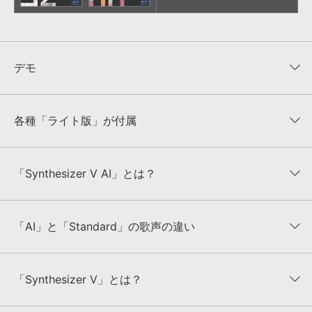
デモ
各種「ライト版」が付属
本製品には、無料の歌声データベース「Saki AI ライト版」「Saki ラ
「Synthesizer V AI」とは？
イト版」が付属します。
【Synthesizer V AI Natalie】公式デモ
曲クロスフェード
ライト版をご使用頂くことにより、さらに表現の幅を広げて頂くこと
が出来ます。
「Synthesizer V AI」は、DreamtonicsのDNN(ディープニューラル
ネットワーク)を搭載した歌声合成技術です。
※歌声データベースの製品と各種ライト版は、機能や規約に大きな違
「AI」と「Standard」の歌声の違い
「Synthesizer V AI」で生成された歌声は、まるで人間が歌っている
いがあります。またライト版を使用して作品を発表する際は
かのような自然さがあり、どんな音楽スタイルで歌わせても細かな部
「Synthesizer V Saki ライト版を使用」などと明記する必要がある
それぞれの歌声に異なる特徴や良さがあります。お好みに合わせてご
分まで本物の歌手のように歌わせることができます。
など、各種制限がございます。
利用ください。
また、標準的なデバイスにも最適化されており、動作のために特別な
「Synthesizer V」とは？
ご自身で歌わせて比較をされる際は、無料版の「Synthesizer V
ハードウェアは必要ありません。
Studio Basic」「Synthesizer V 各種ライト版」「Synthesizer V AI
編集時には2つのオプションが用意されています。