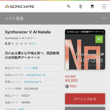
search
attach_file
shopping_cart
ソフト音源
Synthesizer V AI Natalie
初音ミク NT
鏡音リン・レン V4X
巡音ルカ V4X
MEIKO V3
製品一覧
ソフト音源 »
Synthesizer V AI ナタリー
KAITO V3
VOCALOID
TOONTRACK
SPITFIRE AUDIO
★★★★★
0.0
0
»
VIENNA
EZ DRUMMER 3
SERUM
ライセンスフリーBGM
プラグイン・エフェクト »
サンプルパックを試そう
ボーカル抜き出し
DUBSTEP
楽器＆カテゴリ
芯のある豊かな中域を持つ、英語歌唱
キャンペーン »
の女性歌声データベース
ELECTRONICA
EDM
TRANCE
MUTANT
ROUTER.FM
SONOCA
サンプルパック »
製品カテゴリ
特集 »
ソフト音源
製品サポート情報 »
メーカー
楽器＆カテゴリ
Vocal/Choir
,
AI
税込価格
ソフト音源
プラグイン・エフェクト
サンプルパック
¥9,680
ソフトウェア／ツール »
搭載エンジン
Synthesizer V
ニュースレター »
DTMガイド »
96pt
ソフトウェア／ツール
DAW
効果音
BGM
音楽カード
製作サービス
リリース時期
2023年4月
エンジン
DAW »
商品コード
C0221
SONICWIREブログ »
カートに入れる
FAQ »
短縮コード
AHS93
楽曲配信流通
サービス
ランキング
メーカー
AHS