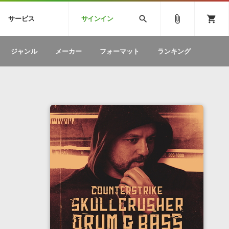
CK
SPITFIRE AUDIO
VIENNA
search
attach_file
shopping_cart
サービス
サインイン
BSTEP
ELECTRONICA
EDM
ソフトウェア／ツール »
SONICWIREブログ »
お問い合わせ »
ジャンル
メーカー
フォーマット
ランキング
のための無
ボーカルパートの制作が自由自在な、次世代
W
効果音
BGM
型ボーカル・エディタ
製品一覧
テクニカルサポート窓口
カテゴリ
製品購入前のご質問・ご相談
メーカー
ランキング