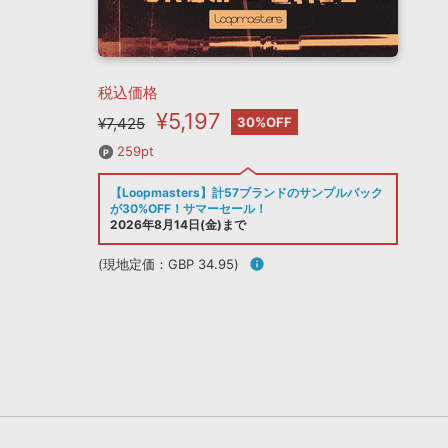
税込価格
¥5,197
¥7,425
30%OFF
259pt
【Loopmasters】計57ブランドのサンプルパック
が30%OFF！サマーセール！
2026年8月14日(金)まで
(現地定価：GBP 34.95)
info