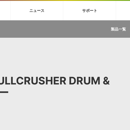
4X
巡音ルカ V4X
MEIKO V3
KAITO V3
VOCALOID
TOONTRA
ニュース
サポート
イセンスフリーBGM
サンプルパックを試そう
ボーカル抜き出し
DU
FAQ »
イン・エフェクト »
イド »
サンプルパック »
ニュースレター »
TRANCE
MUTANT
ROUTER.FM
SONOCA
製品一覧
サウンド素材の効率的な一元管理
ュージシャン向けの楽曲配信流通サ
Piapro Studio / Vocaloid4関連
イン・エフェクト
サンプルパック
ソフトウェア／ツール
DA
償ソフトウェア
者ガイド
製品一覧
バックナンバー一覧
初音ミク V4X関連
ュー一覧
パックを体験してみよう
ジャンル
購読のお申し込み
EZdrummer 3関連
一覧
メーカー
VIENNA関連
ンガー・ラインナップ
グ
フォーマット
イセンシング・サービス
オンラインストアガイド
ランキング
プロセッシング・サービス
ヘルプ
や要件に応じたBGM/効果音の新
クを試そう！
KULLCRUSHER DRUM &
ライセンス提供
BGM »
»
ー
製品一覧
ジャンル
メーカー
ランキング
グ
シングルBGM
効果音