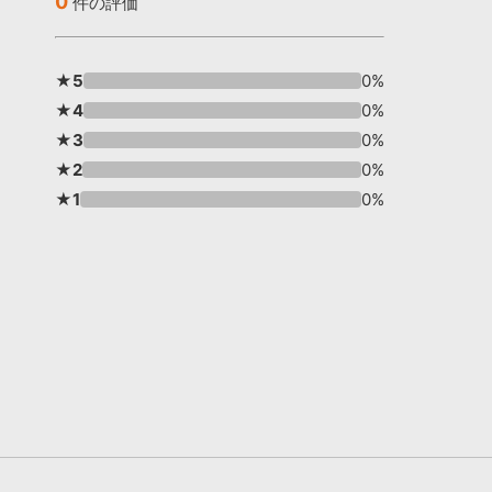
0
件の評価
★5
0%
★4
0%
★3
0%
★2
0%
★1
0%