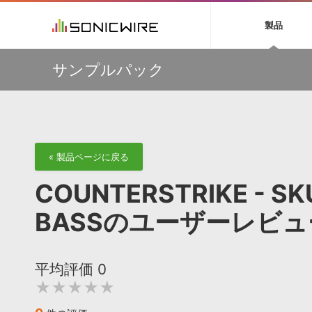
初音ミク NT
鏡音リン・レン V
製品
EZ DRUMMER 3
SERUM
ラ
ソフト音源 »
キャンペーン »
製品サポート情報 »
プラグ
特集 »
DTMガ
サンプルパック
音楽ダウンロードカード製作サービス
独立系ミ
ソフト音源
プラグ
製品一覧
多彩で精度の高いコンプレッション・サウンドを実現する
VOCALOID4 ENGINE製品サポート
製品一覧
特集一覧
DTM初心
ービス
『Fuse Compressor』が50％OFF
EZ DRUMMER ENGINE製品サポート
楽器＆カテゴリ
カテゴリ
インタビ
サンプル
【33%OFF】オーディオに揺らぎを与えるローファイ・エ
KONTAKT PLAYER 5製品サポート
メーカー
フェクト『Pitch Dropout 2』発売記念セール！
メーカー
TIPS記事
VIENNA INSTRUMENTS製品サポート
バーチャルシ
【最大65％OFF】IK Multimedia 各種プロモーション実施
エンジン
ランキン
APS
SLS
中！
サウンド・ラ
« 製品ページに戻る
ランキング
【期間延長】Sound Ideasの業界標準効果音パックが
オーディオ・
50%OFF！MID YEAR SALE！
BGMやセリフの抽出・削除を実現する音声
製品の仕様
サンプルパッ
COUNTERSTRIKE - S
分離サービス
規制作・
Strezov Sampling 超本格クワイヤ音源 最大56%OFFセー
ル！
DAW »
効果音 
BASSのユーザーレビュ
Ableton Live
製品一覧
Bitwig
カテゴリ
平均評価
0
Cubase
メーカー
★★★★★
FL Studio
ランキン
SoundBridge
シングル