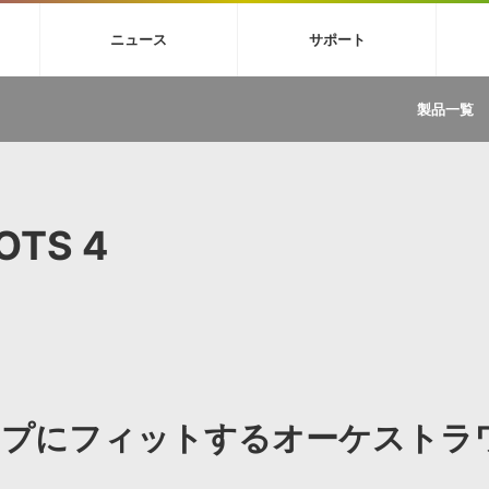
4X
巡音ルカ V4X
MEIKO V3
KAITO V3
VOCALOID
TOONTRA
ニュース
サポート
イセンスフリーBGM
サンプルパックを試そう
ボーカル抜き出し
DU
FAQ »
イン・エフェクト »
イド »
サンプルパック »
ニュースレター »
TRANCE
MUTANT
ROUTER.FM
SONOCA
製品一覧
サウンド素材の効率的な一元管理
ュージシャン向けの楽曲配信流通サ
Piapro Studio / Vocaloid4関連
イン・エフェクト
サンプルパック
ソフトウェア／ツール
DA
償ソフトウェア
者ガイド
製品一覧
バックナンバー一覧
初音ミク V4X関連
ュー一覧
パックを体験してみよう
ジャンル
購読のお申し込み
EZdrummer 3関連
一覧
メーカー
VIENNA関連
ンガー・ラインナップ
グ
フォーマット
OTS 4
イセンシング・サービス
オンラインストアガイド
ランキング
プロセッシング・サービス
ヘルプ
や要件に応じたBGM/効果音の新
クを試そう！
ライセンス提供
BGM »
»
製品一覧
ジャンル
ップにフィットするオーケストラ
メーカー
ランキング
グ
シングルBGM
効果音