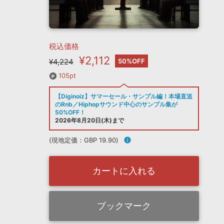
税込価格
¥2,112
¥4,224
50%OFF
105pt
【Diginoiz】サマーセール・サンプル編！本場直送
のRnb／Hiphopサウンド中心のサンプル集が
50%OFF！
2026年8月20日(木)まで
(現地定価：GBP 19.90)
info
カートに入れる
ブックマーク