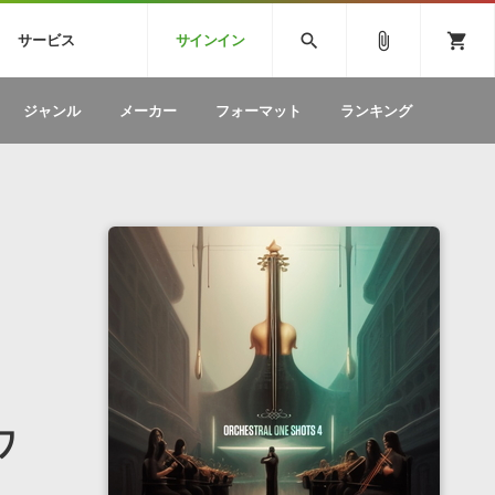
CK
SPITFIRE AUDIO
VIENNA
search
attach_file
shopping_cart
サービス
サインイン
BSTEP
ELECTRONICA
EDM
ソフトウェア／ツール »
SONICWIREブログ »
お問い合わせ »
ジャンル
メーカー
フォーマット
ランキング
のための無
ボーカルパートの制作が自由自在な、次世代
W
効果音
BGM
型ボーカル・エディタ
製品一覧
テクニカルサポート窓口
カテゴリ
製品購入前のご質問・ご相談
メーカー
ランキング
ワ