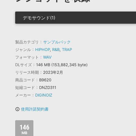
デモサウンド(1)
製品カテゴリ
サンプルパック
ジャンル
HIPHOP
,
R&B
,
TRAP
フォーマット
WAV
DLサイズ
146 MB (153,882,345 byte)
リリース時期
2023年2月
商品コード
B9620
短縮コード
DNZD311
メーカー
DIGINOIZ
使用許諾契約書
info_outline
146
MB