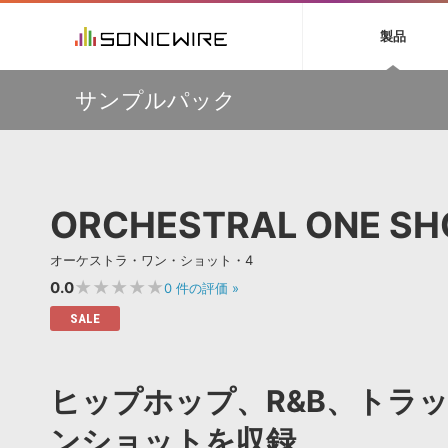
初音ミク NT
鏡音リン・レン V
製品
EZ DRUMMER 3
SERUM
ラ
ソフト音源 »
キャンペーン »
製品サポート情報 »
プラグ
特集 »
DTMガ
サンプルパック
音楽ダウンロードカード製作サービス
独立系ミ
ソフト音源
プラグ
製品一覧
【VSL】ミュートを装着して収録された、しっとりと美し
VOCALOID4 ENGINE製品サポート
製品一覧
特集一覧
DTM初心
ービス
いソロ・ストリングス音源がセール中！
EZ DRUMMER ENGINE製品サポート
楽器＆カテゴリ
カテゴリ
インタビ
サンプル
【W.A. Production】サマーセール！最大85％OFF
KONTAKT PLAYER 5製品サポート
メーカー
メーカー
TIPS記事
【W.A. Production】Synthwave をフィーチャーした
VIENNA INSTRUMENTS製品サポート
バーチャルシ
IMPERFECT用プリセットパックが49％OFF
エンジン
ランキン
APS
SLS
ORCHESTRAL ONE SH
サウンド・ラ
【MAAT】R128のラウドネス、DRiなどを自動的に測定す
ランキング
る唯一のソフトウェア『DROffline MkII』
オーディオ・
BGMやセリフの抽出・削除を実現する音声
製品の仕様
【Excite Audio】サマーセール！「bloomシリーズ」な
サンプルパッ
オーケストラ・ワン・ショット・4
分離サービス
規制作・
ど、対象の製品が最大57%OFF
★★★★★
0.0
0
件の評価
»
DAW »
効果音 
SALE
Ableton Live
製品一覧
Bitwig
カテゴリ
ヒップホップ、R&B、トラ
Cubase
メーカー
FL Studio
ランキン
ンショットを収録
SoundBridge
シングル