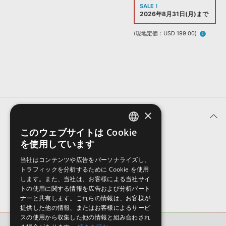
効果音 »
SALE！
お問い合わせ »
2026年8月31日(月)まで
無償のサウンド
管理ソフト
BGM »
(現地定価：USD 199.00)
info
次世代型
ボーカル・エディタ
APS
映像のBGM・
セリフを音声分離
SLS
音素材の制作・
ライセンス提供
×
ユーザーレビュー (0件)
このウェブサイトは Cookie
ENGLISH
を使用しています
表示順
JAPANESE
当社はコンテンツや広告をパーソナライズし、
トラフィックを分析するために Cookie を使用
します。また、当社は、お客様による当社サイ
トの使用に関する情報を広告および分析パート
ナーと共有します。これらの情報は、お客様が
提供した他の情報、またはお客様によるサービ
スの使用から収集した他の情報と組み合わされ