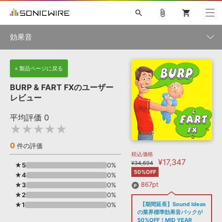
search
attach_file
shopping_cart
効果音
初音ミク NT
鏡音リン・レン V4X
巡音ルカ V4X
MEIKO V3
製品一覧
« 製品ページに戻る
ソフト音源 »
KAITO V3
VOCALOID
TOONTRACK
SPITFIRE AUDIO
BURP & FART FXのユーザー
VIENNA
EZ DRUMMER 3
SERUM
ライセンスフリーBGM
レビュー
プラグイン・エフェクト »
サンプルパックを試そう
ボーカル抜き出し
DUBSTEP
カテゴリ
キャンペーン »
平均評価
0
ELECTRONICA
EDM
TRANCE
MUTANT
ROUTER.FM
★★★★★
SONOCA
サンプルパック »
特集 »
製品サポート情報 »
メーカー
0
件の評価
税込価格
ソフト音源
プラグイン・エフェクト
サンプルパック
¥17,347
ソフトウェア／ツール »
¥34,694
★5
0%
ニュースレター »
DTMガイド »
50%OFF
★4
ソフトウェア／ツール
0%
DAW
効果音
BGM
音楽カード
製作サービス
ランキング
867pt
★3
0%
DAW »
★2
0%
SONICWIREブログ »
FAQ »
★1
0%
【期間延長】Sound Ideas
楽曲配信流通
サービス
の業界標準効果音パックが
シングル効果音
50%OFF！MID YEAR