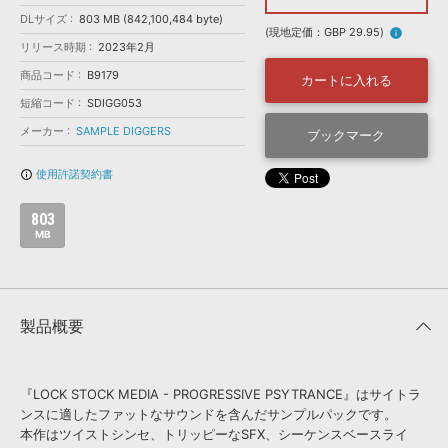
効果音 »
DLサイズ
お問い合わせ »
803 MB (842,100,484 byte)
無償のサウンド
管理ソフト
(現地定価：GBP 29.95)
info
リリース時期
2023年2月
BGM »
商品コード
B9179
カートに入れる
次世代型
ボーカル・エディタ
短縮コード
SDIGG053
メーカー
SAMPLE DIGGERS
ブックマーク
APS
映像のBGM・
セリフを音声分離
使用許諾契約書
info_outline
SLS
音素材の制作・
ライセンス提供
803
MB
製品概要
『LOCK STOCK MEDIA - PROGRESSIVE PSYTRANCE』はサイトラ
ンスに適したファットなサウンドを含んだサンプルパックです。
本作はツイストシンセ、トリッピーなSFX、シーケンスベースライ