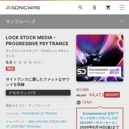
search
attach_file
shopping_cart
サンプルパック
LOCK STOCK MEDIA -
初音ミク NT
鏡音リン・レン V4X
巡音ルカ V4X
MEIKO V3
製品一覧
ソフト音源 »
PROGRESSIVE PSYTRANCE
KAITO V3
VOCALOID
TOONTRACK
SPITFIRE AUDIO
ロックストックメディア・プログレッシブサイト
VIENNA
EZ DRUMMER 3
SERUM
ライセンスフリーBGM
ランス
プラグイン・エフェクト »
サンプルパックを試そう
ボーカル抜き出し
DUBSTEP
ジャンル
★★★★★
0.0
0
»
キャンペーン »
ELECTRONICA
EDM
TRANCE
MUTANT
ROUTER.FM
SALE
SONOCA
サンプルパック »
サイトランスに適したファットなサウ
特集 »
製品サポート情報 »
メーカー
ンドを収録
税込価格
ソフト音源
プラグイン・エフェクト
サンプルパック
デモサウンド(1)
¥4,473
ソフトウェア／ツール »
30%OFF
¥6,391
ニュースレター »
DTMガイド »
ソフトウェア／ツール
DAW
効果音
BGM
134pt
音楽カード
製作サービス
フォーマット
製品カテゴリ
サンプルパック
DAW »
ジャンル
PSYCHEDELIC TRANCE
【Loopmasters】計57ブ
SONICWIREブログ »
FAQ »
ランドのサンプルパックが
楽曲配信流通
サービス
フォーマット
WAV
,
HALION
,
EXS24
,
NN-
30%OFF！サマーセール！
XT
,
KONTAKT (Preview)
ランキング
2026年8月14日(金)まで