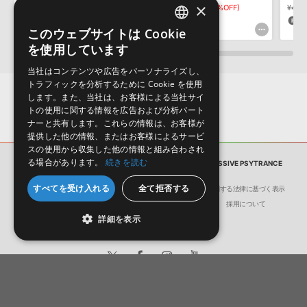
しかねます。
おります。ご覧頂くには、該当する製品をご購入頂く必要がございます。
×
¥12,001
¥7,000(41%OFF)
¥3,190
¥2,233(30%OFF)
¥4,8
70pt
66pt
1
LOCK STOCK MEDIA - PROGRESSIVE PSYTRANCEのサポート情
このウェブサイトは Cookie
ENGLISH
報
を使用しています
JAPANESE
当社はコンテンツや広告をパーソナライズし、
トラフィックを分析するために Cookie を使用
します。また、当社は、お客様による当社サイ
トの使用に関する情報を広告および分析パート
ナーと共有します。これらの情報は、お客様が
提供した他の情報、またはお客様によるサービ
スの使用から収集した他の情報と組み合わされ
る場合があります。
続きを読む
サンプルパック
LOCK STOCK MEDIA - PROGRESSIVE PSYTRANCE
すべてを受け入れる
全て拒否する
会社概要
環境保護（CSR）への取り組み
特定商取引に関する法律に基づく表示
サイト動作環境
利用規約
個人情報の保護について
採用について
詳細を表示
日本語
English
© Crypton Future Media, INC.