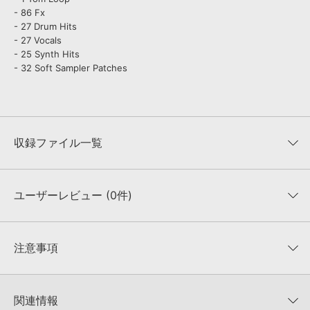
- 86 Fx
- 27 Drum Hits
- 27 Vocals
- 25 Synth Hits
- 32 Soft Sampler Patches
収録ファイル一覧
ユーザーレビュー (0件)
収録ファイル一覧
平均評価
0
★★★★★
注意事項
0
件の評価
KONTAKTフォーマットについて：
サンプルパック製品の
★5
0%
KONTAKTフォーマットは、
製品版KONTAKT（別売）
に読み込ん
関連情報
★4
0%
でお使いいただけます。無償版のKONTAKT PLAYERではお使いい