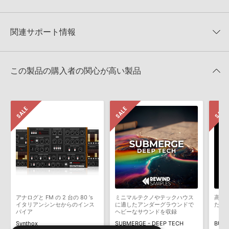
★3
0%
ただけませんので、ご注意ください。また、「ライブラリ・タブ」
【Loopmasters】計57ブランドのサンプルパックが30%OFF！サ
★2
0%
への表示にも対応しておりません。
マーセール！
★1
0%
関連サポート情報
4GBを超えるデータに関するご注意：
FAT32でフォーマットされた
SAMPLE DIGGERS 製品一覧
HDDには、1ファイル4GBを超えるデータを格納することができま
レビューをもっと見る »
せん。データ容量が4GBを超えるダウンロード製品をご購入いただ
LOCK STOCK MEDIA - PROGRESSIVE PSYTRANCEのサポート情
Steinberg社「HALion」のプリセット追加方法
きます際には、NTFSやHFS＋でフォーマットされたHDDをご用意
報
この製品の購入者の関心が高い製品
いただく必要がございます。
2022.06.06
製品の購入手続き完了後、受注確認メールとシリアルナンバーをお
Apple社「EXS24」「Sampler」のサンプルパック追加方法
知らせするメールの2通が送信されます。メールに記載されており
ます説明に沿って、製品のダウンロード／導入を行って下さい。
2022.06.06
サンプルパック製品には、原則として日本語版操作マニュアルをご
Reason Studios社「Reason」及び関連ソフトでのプリセット追
用意しておりません。ご購入後のご不明点や詳細に関するお問い合
加方法
わせなどは
テクニカルサポート
までご連絡ください。
2022.06.06
デモソングは、製品収録サウンドを使ってできることを紹介するた
めのデモンストレーション用の楽曲です。原則として、デモソング
KONTAKT ライブラリのロード方法（Native Access 非対応製
そのものをお使いいただくことはできません。また、デモソングを
品）
構成する全てのサウンドが、サンプルパックに含まれていることを
アナログと FM の 2 台の 80 ’s
ミニマルテクノやテックハウス
高揚
2022.01.21
保証するものではありません。
イタリアンシンセからのインス
に適したアンダーグラウンドで
たサ
パイア
ヘビーなサウンドを収録
ダウンロード製品という性質上、一切の返品・返金はお受け付け致
マークのついた情報は、該当する製品のご購入ユーザー様専用となって
Synthox
SUBMERGE - DEEP TECH
BURN