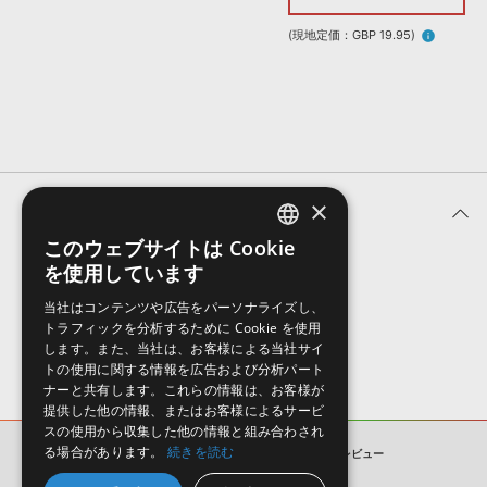
効果音 »
お問い合わせ »
無償のサウンド
管理ソフト
(現地定価：GBP 19.95)
info
BGM »
次世代型
ボーカル・エディタ
APS
映像のBGM・
セリフを音声分離
×
ユーザーレビュー (0件)
SLS
音素材の制作・
ライセンス提供
このウェブサイトは Cookie
ENGLISH
を使用しています
表示順
JAPANESE
当社はコンテンツや広告をパーソナライズし、
トラフィックを分析するために Cookie を使用
します。また、当社は、お客様による当社サイ
トの使用に関する情報を広告および分析パート
ナーと共有します。これらの情報は、お客様が
提供した他の情報、またはお客様によるサービ
スの使用から収集した他の情報と組み合わされ
る場合があります。
続きを読む
URBAN POP & VOCALS 1
ユーザーレビュー