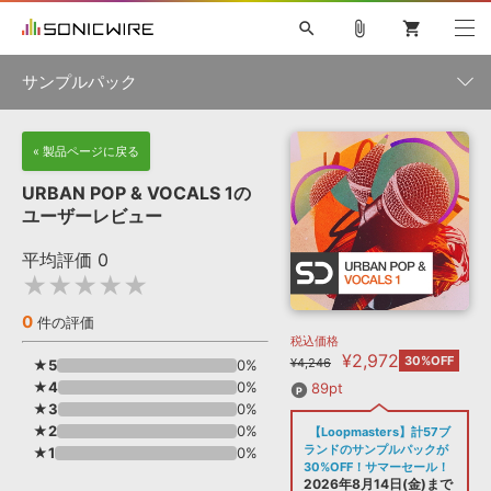
search
attach_file
shopping_cart
サンプルパック
初音ミク NT
鏡音リン・レン V4X
巡音ルカ V4X
MEIKO V3
製品一覧
« 製品ページに戻る
ソフト音源 »
KAITO V3
VOCALOID
TOONTRACK
SPITFIRE AUDIO
URBAN POP & VOCALS 1の
VIENNA
EZ DRUMMER 3
SERUM
ライセンスフリーBGM
ユーザーレビュー
プラグイン・エフェクト »
サンプルパックを試そう
ボーカル抜き出し
DUBSTEP
ジャンル
キャンペーン »
平均評価
0
ELECTRONICA
EDM
TRANCE
MUTANT
ROUTER.FM
★★★★★
SONOCA
サンプルパック »
特集 »
製品サポート情報 »
メーカー
0
件の評価
税込価格
ソフト音源
プラグイン・エフェクト
サンプルパック
¥2,972
ソフトウェア／ツール »
30%OFF
¥4,246
★5
0%
ニュースレター »
DTMガイド »
★4
ソフトウェア／ツール
0%
DAW
効果音
BGM
89pt
音楽カード
製作サービス
フォーマット
★3
0%
DAW »
★2
0%
【Loopmasters】計57ブ
SONICWIREブログ »
FAQ »
ランドのサンプルパックが
★1
0%
楽曲配信流通
サービス
30%OFF！サマーセール！
ランキング
2026年8月14日(金)まで