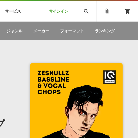
CK
SPITFIRE AUDIO
VIENNA
search
attach_file
shopping_cart
サービス
サインイン
BSTEP
ELECTRONICA
EDM
ソフトウェア／ツール »
SONICWIREブログ »
お問い合わせ »
ジャンル
メーカー
フォーマット
ランキング
のための無
ボーカルパートの制作が自由自在な、次世代
W
効果音
BGM
型ボーカル・エディタ
製品一覧
テクニカルサポート窓口
カテゴリ
製品購入前のご質問・ご相談
メーカー
ランキング
プ