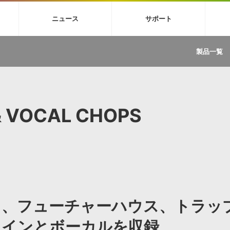
4X
巡音ルカ V4X
MEIKO V3
KAITO V3
VOCALOID
TOONTRA
ニュース
サポート
イセンスフリーBGM
サンプルパックを試そう
ボーカル抜き出し
DU
FAQ »
イン・エフェクト »
イド »
サンプルパック »
ニュースレター »
TRANCE
MUTANT
ROUTER.FM
SONOCA
製品一覧
サウンド素材の効率的な一元管理
ュージシャン向けの楽曲配信流通サ
Piapro Studio / Vocaloid4関連
イン・エフェクト
サンプルパック
ソフトウェア／ツール
DA
償ソフトウェア
者ガイド
製品一覧
バックナンバー一覧
初音ミク V4X関連
ュー一覧
パックを体験してみよう
ジャンル
購読のお申し込み
EZdrummer 3関連
一覧
メーカー
VIENNA関連
ンガー・ラインナップ
グ
フォーマット
& VOCAL CHOPS
イセンシング・サービス
オンラインストアガイド
ランキング
プロセッシング・サービス
ヘルプ
や要件に応じたBGM/効果音の新
クを試そう！
ライセンス提供
BGM »
»
製品一覧
ジャンル
ス、フューチャーハウス、トラッ
メーカー
ランキング
グ
ラインとボーカルを収録
シングルBGM
効果音