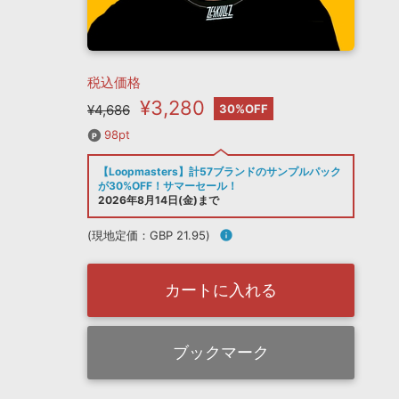
税込価格
¥3,280
¥4,686
30%OFF
98pt
【Loopmasters】計57ブランドのサンプルパック
が30%OFF！サマーセール！
2026年8月14日(金)まで
(現地定価：GBP 21.95)
info
カートに入れる
ブックマーク