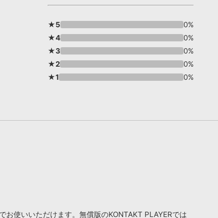
★5
0%
★4
0%
★3
0%
★2
0%
★1
0%
お使いいただけます。無償版のKONTAKT PLAYERでは