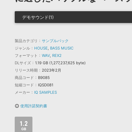
デモサウンド(1)
製品カテゴリ
サンプルパック
ジャンル
HOUSE
,
BASS MUSIC
フォーマット
WAV
,
REX2
DLサイズ
1.19 GB (1,277,237,625 byte)
リリース時期
2023年2月
商品コード
B9085
短縮コード
IQSD081
メーカー
IQ SAMPLES
使用許諾契約書
info_outline
1.2
GB