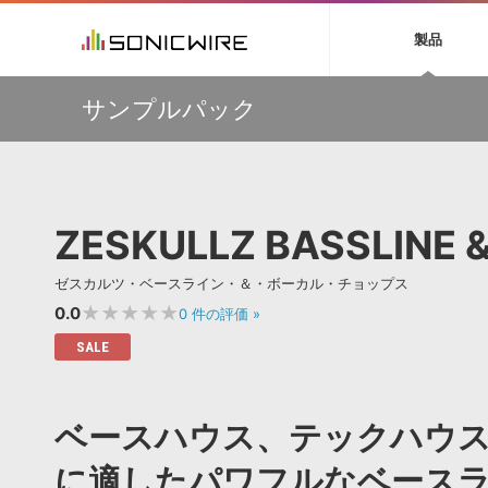
初音ミク NT
鏡音リン・レン V
製品
EZ DRUMMER 3
SERUM
ラ
ソフト音源 »
キャンペーン »
製品サポート情報 »
プラグ
特集 »
DTMガ
サンプルパック
音楽ダウンロードカード製作サービス
独立系ミ
ソフト音源
プラグ
製品一覧
【50％OFF】Soundiron 期間限定セール！人気のクワイ
VOCALOID4 ENGINE製品サポート
製品一覧
特集一覧
DTM初心
ービス
ヤ音源、ストリングス音源が特別価格！
EZ DRUMMER ENGINE製品サポート
楽器＆カテゴリ
カテゴリ
インタビ
サンプル
Audiomodern Summer Sale！全製品35％OFF！
KONTAKT PLAYER 5製品サポート
メーカー
メーカー
TIPS記事
万物を創造するシンセ『Avenger 2』や拡張音源が
VIENNA INSTRUMENTS製品サポート
バーチャルシ
33％OFF！Vengeance Soundサマーセール！
エンジン
ランキン
APS
SLS
ZESKULLZ BASSLINE 
サウンド・ラ
【AudioThing】古典的なラテン・サウンドを収録した
ランキング
『LATIN PERCUSSION』が51％OFF！
オーディオ・
BGMやセリフの抽出・削除を実現する音声
製品の仕様
【HEAVYOCITY】サマーセール Reloaded！シネマティ
サンプルパッ
ゼスカルツ・ベースライン・＆・ボーカル・チョップス
分離サービス
規制作・
ック音源 / エフェクト最大75%OFF！
★★★★★
0.0
0
件の評価
»
DAW »
効果音 
SALE
Ableton Live
製品一覧
Bitwig
カテゴリ
ベースハウス、テックハウ
Cubase
メーカー
FL Studio
ランキン
に適したパワフルなベース
SoundBridge
シングル