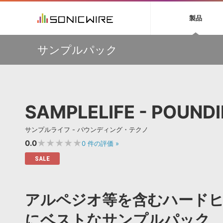
初音ミク NT
鏡音リン・レン V
製品
EZ DRUMMER 3
SERUM
ラ
ソフト音源 »
キャンペーン »
製品サポート情報 »
プラグ
特集 »
DTMガ
サンプルパック
音楽ダウンロードカード製作サービス
独立系ミ
ソフト音源
プラグ
製品一覧
【最大65％OFF】IK Multimedia 各種プロモーション実施
VOCALOID4 ENGINE製品サポート
製品一覧
特集一覧
DTM初心
ービス
中！
EZ DRUMMER ENGINE製品サポート
楽器＆カテゴリ
カテゴリ
インタビ
サンプル
【期間延長】Sound Ideasの業界標準効果音パックが
KONTAKT PLAYER 5製品サポート
メーカー
50%OFF！MID YEAR SALE！
メーカー
TIPS記事
VIENNA INSTRUMENTS製品サポート
バーチャルシ
【VSL】ミュートを装着して収録された、しっとりと美し
エンジン
ランキン
APS
SLS
SAMPLELIFE - POUND
いソロ・ストリングス音源がセール中！
サウンド・ラ
ランキング
【W.A. Production】サマーセール！最大85％OFF
オーディオ・
BGMやセリフの抽出・削除を実現する音声
製品の仕様
【W.A. Production】Synthwave をフィーチャーした
サンプルパッ
サンプルライフ - パウンディング・テクノ
分離サービス
規制作・
IMPERFECT用プリセットパックが49％OFF
★★★★★
0.0
0
件の評価
»
DAW »
効果音 
SALE
Ableton Live
製品一覧
Bitwig
カテゴリ
アルペジオ等を含むハード
Cubase
メーカー
FL Studio
ランキン
にベストなサンプルパック
SoundBridge
シングル