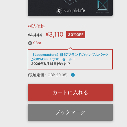
税込価格
¥3,110
¥4,444
30%OFF
93pt
【Loopmasters】計57ブランドのサンプルパック
が30%OFF！サマーセール！
2026年8月14日(金)まで
(現地定価：GBP 20.95)
info
カートに入れる
ブックマーク