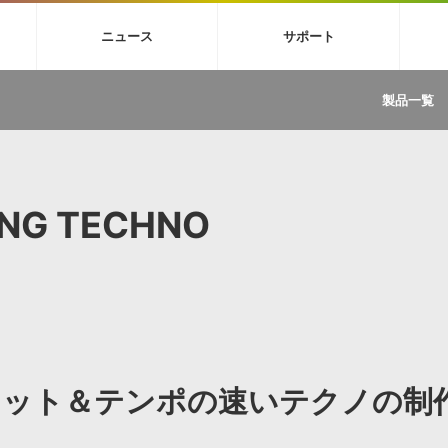
4X
巡音ルカ V4X
MEIKO V3
KAITO V3
VOCALOID
TOONTRA
ニュース
サポート
イセンスフリーBGM
サンプルパックを試そう
ボーカル抜き出し
DU
FAQ »
イン・エフェクト »
イド »
サンプルパック »
ニュースレター »
TRANCE
MUTANT
ROUTER.FM
SONOCA
製品一覧
サウンド素材の効率的な一元管理
ュージシャン向けの楽曲配信流通サ
Piapro Studio / Vocaloid4関連
イン・エフェクト
サンプルパック
ソフトウェア／ツール
DA
償ソフトウェア
者ガイド
製品一覧
バックナンバー一覧
初音ミク V4X関連
ュー一覧
パックを体験してみよう
ジャンル
購読のお申し込み
EZdrummer 3関連
一覧
メーカー
VIENNA関連
ンガー・ラインナップ
グ
フォーマット
ING TECHNO
イセンシング・サービス
オンラインストアガイド
ランキング
プロセッシング・サービス
ヘルプ
や要件に応じたBGM/効果音の新
クを試そう！
ライセンス提供
BGM »
»
製品一覧
ジャンル
ヒット＆テンポの速いテクノの制
メーカー
ランキング
グ
シングルBGM
効果音