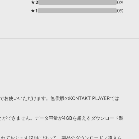
★2
0%
★1
0%
お使いいただけます。無償版のKONTAKT PLAYERでは
ことができません。データ容量が4GBを超えるダウンロード製
されております説明に沿って、製品のダウンロード／導入を