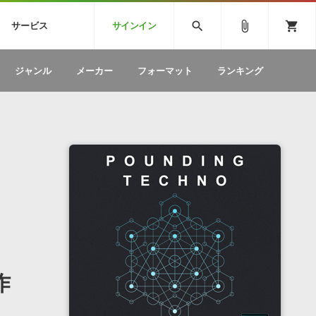
CK
SPITFIRE AUDIO
VIENNA
search
attach_file
shopping_cart
サービス
サインイン
BSTEP
ELECTRONICA
EDM
ソフトウェア／ツール »
SONICWIREブログ »
お問い合わせ »
ジャンル
メーカー
フォーマット
ランキング
のための無
ボーカルパートの制作が自由自在な、次世代
W
効果音
BGM
型ボーカル・エディタ
製品一覧
テクニカルサポート窓口
カテゴリ
製品購入前のご質問・ご相談
メーカー
ランキング
作