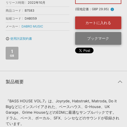
効果音 »
リリース時期
2022年10月
お問い合わせ »
無償のサウンド
管理ソフト
(現地定価：GBP 29.95)
info
商品コード
B7583
BGM »
短縮コード
DAB059
カートに入れる
次世代型
ボーカル・エディタ
メーカー
DABRO MUSIC
ブックマーク
使用許諾契約書
info_outline
APS
映像のBGM・
セリフを音声分離
1
GB
SLS
音素材の制作・
ライセンス提供
製品概要
『BASS HOUSE VOL.7』は、Joyryde, Habstrakt, Matroda, Do it
Bigなどにインスパイアされた、ベースハウス、G-House、UK
Garage、Grime HouseなどのEDMに最適なサンプルパックです。
ドラム、ベース、ボーカル、SFX、シンセなどのサウンドが収録され
ています。