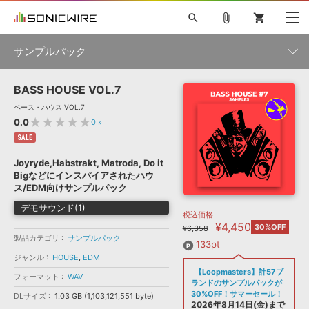
search
attach_file
shopping_cart
サンプルパック
BASS HOUSE VOL.7
初音ミク NT
鏡音リン・レン V4X
巡音ルカ V4X
MEIKO V3
製品一覧
ソフト音源 »
ベース・ハウス VOL.7
KAITO V3
VOCALOID
TOONTRACK
SPITFIRE AUDIO
★★★★★
0.0
0
»
VIENNA
EZ DRUMMER 3
SERUM
ライセンスフリーBGM
SALE
プラグイン・エフェクト »
サンプルパックを試そう
ボーカル抜き出し
DUBSTEP
ジャンル
キャンペーン »
Joyryde,Habstrakt, Matroda, Do it
ELECTRONICA
EDM
TRANCE
MUTANT
ROUTER.FM
Bigなどにインスパイアされたハウ
SONOCA
サンプルパック »
ス/EDM向けサンプルパック
特集 »
製品サポート情報 »
メーカー
デモサウンド(1)
税込価格
ソフト音源
プラグイン・エフェクト
サンプルパック
¥4,450
ソフトウェア／ツール »
30%OFF
¥6,358
ニュースレター »
製品カテゴリ
サンプルパック
DTMガイド »
ソフトウェア／ツール
DAW
効果音
BGM
133pt
音楽カード
製作サービス
フォーマット
ジャンル
HOUSE
,
EDM
DAW »
【Loopmasters】計57ブ
SONICWIREブログ »
フォーマット
WAV
FAQ »
ランドのサンプルパックが
楽曲配信流通
サービス
30%OFF！サマーセール！
DLサイズ
1.03 GB (1,103,121,551 byte)
ランキング
2026年8月14日(金)まで