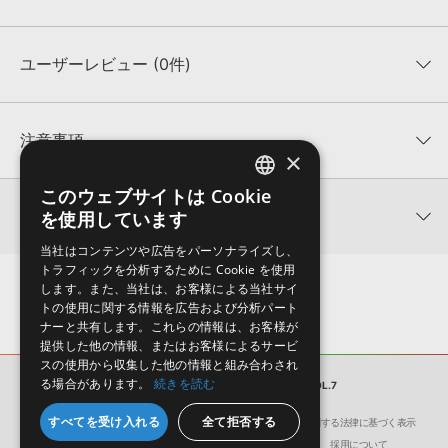
ユーザーレビュー (0件)
収録ファイル一覧
平均評価
0
★★★★★
注意事項
×
0
件の評価
KONTAKTフォーマットについて：
サンプルパック製品の
このウェブサイトは Cookie
ENGLISH
★5
0%
KONTAKTフォーマットは、
製品版KONTAKT（別売）
に読み込ん
関連情報
を使用しています
★4
0%
でお使いいただけます。無償版のKONTAKT PLAYERではお使いい
JAPANESE
★3
0%
ただけませんので、ご注意ください。また、「ライブラリ・タブ」
当社はコンテンツや広告をパーソナライズし、
【Loopmasters】計57ブランドのサンプルパックが30%OFF！サ
★2
0%
への表示にも対応しておりません。
トラフィックを分析するために Cookie を使用
マーセール！
★1
0%
します。また、当社は、お客様による当社サイ
4GBを超えるデータに関するご注意：
FAT32でフォーマットされた
トの使用に関する情報を広告および分析パート
DABRO MUSIC 製品一覧
HDDには、1ファイル4GBを超えるデータを格納することができま
レビューをもっと見る »
ナーと共有します。これらの情報は、お客様が
せん。データ容量が4GBを超えるダウンロード製品をご購入いただ
提供した他の情報、またはお客様によるサービ
きます際には、NTFSやHFS＋でフォーマットされたHDDをご用意
スの使用から収集した他の情報と組み合わされ
いただく必要がございます。
る場合があります。
続きを読む
サンプルパック
BASS HOUSE VOL.7
製品の購入手続き完了後、受注確認メールとシリアルナンバーをお
すべてを受け入れる
全て拒否する
会社概要
環境保護（CSR）への取り組み
特定商取引に関する法律に基づく表示
知らせするメールの2通が送信されます。メールに記載されており
サイト動作環境
利用規約
個人情報の保護について
採用について