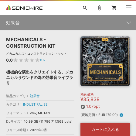
search
attach_file
shopping_cart
効果音
MECHANICALS -
初音ミク NT
鏡音リン・レン V4X
巡音ルカ V4X
MEIKO V3
製品一覧
ソフト音源 »
CONSTRUCTION KIT
KAITO V3
VOCALOID
TOONTRACK
SPITFIRE AUDIO
メカニカルズ・コンストラクション・キット
VIENNA
EZ DRUMMER 3
SERUM
ライセンスフリーBGM
★★★★★
0.0
0
»
プラグイン・エフェクト »
サンプルパックを試そう
ボーカル抜き出し
DUBSTEP
カテゴリ
キャンペーン »
機械的な演出をクリエイトする、メカ
ELECTRONICA
EDM
TRANCE
MUTANT
ROUTER.FM
ニカルサウンドの為の効果音ライブラ
SONOCA
サンプルパック »
リ
特集 »
製品サポート情報 »
メーカー
税込価格
ソフト音源
プラグイン・エフェクト
サンプルパック
製品カテゴリ
効果音
¥35,838
ソフトウェア／ツール »
ニュースレター »
カテゴリ
INDUSTIRAL SE
DTMガイド »
1,075pt
ソフトウェア／ツール
DAW
効果音
BGM
音楽カード
製作サービス
ランキング
フォーマット
WAV, MUTANT
(現地定価：EUR 179.00)
info
DAW »
SONICWIREブログ »
DLサイズ
10.99 GB (11,796,717,568 byte)
FAQ »
楽曲配信流通
サービス
カートに入れる
リリース時期
2022年9月
シングル効果音