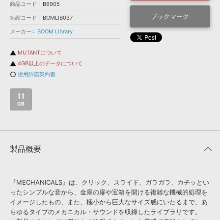
効果音 »
商品コード
B6905
お問い合わせ »
無償のサウンド
管理ソフト
ブックマーク
短縮コード
BOMLIB037
BGM »
メーカー
BOOM Library
次世代型
ボーカル・エディタ
MUTANTについて
warning
4GB以上のデータについて
warning
APS
使用許諾契約書
映像のBGM・
セリフを音声分離
info_outline
11
SLS
音素材の制作・
ライセンス提供
GB
製品概要
『MECHANICALS』は、クリック、スライド、ガラガラ、カチッとい
ったシンプルな音から、金庫の扉や宝箱を開ける複雑な機械的処理を
イメージしたもの、また、極小から巨大なサイズ感にいたるまで、あ
らゆるタイプのメカニカル・サウンドを収録したライブラリです。