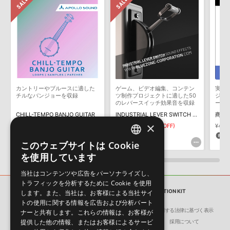
【音効ピックアップ】インダストリアルな脈動を刻む「機械」サ
ウンド特集
2025年01月30日 17:00
カントリーやブルースに適した
ゲーム、ビデオ編集、コンテン
実況
チルなバンジョーを収録
ツ制作プロジェクトに適した50
ジネ
のレバースイッチ効果音を収録
ーン
材
CHILL-TEMPO BANJO GUITAR
INDUSTRIAL LEVER SWITCH SOUND EFFECTS
商用可
×
¥4,235
¥2,964(30%OFF)
¥1,386
¥693(50%OFF)
¥4,18
88pt
34pt
4
【音効ピックアップ】BOOM Library 効果音パック / ホラー・タ
このウェブサイトは Cookie
イトルや足音コレクションを追加！
ENGLISH
を使用しています
2022年09月22日 18:00
JAPANESE
当社はコンテンツや広告をパーソナライズし、
トラフィックを分析するために Cookie を使用
効果音
MECHANICALS - CONSTRUCTION KIT
します。また、当社は、お客様による当社サイ
トの使用に関する情報を広告および分析パート
会社概要
環境保護（CSR）への取り組み
特定商取引に関する法律に基づく表示
ナーと共有します。これらの情報は、お客様が
提供した他の情報、またはお客様によるサービ
サイト動作環境
利用規約
個人情報の保護について
採用について