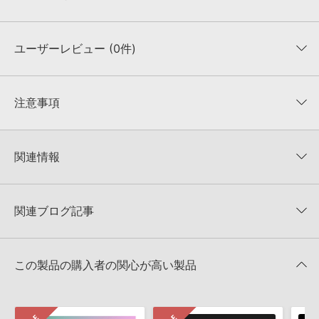
収録サウンドを1音から試聴できます。
1音ごとの試聴はこちら
ユーザーレビュー (0件)
収録ファイル一覧
平均評価
0
★★★★★
注意事項
0
件の評価
MUTANTについて：
本製品に付属のサウンド一元管理ソフトウェア「Mutant（Ver.3以
降）」にて、収録サウンドの「キーワード」、「説明文」を閲覧／検索いただけます。
★5
0%
関連情報
★4
0%
4GBを超えるデータに関するご注意：
FAT32でフォーマットされたHDDには、1ファイル
4GBを超えるデータを格納することができません。データ容量が4GBを超えるダウンロ
★3
0%
ード製品をご購入いただきます際には、NTFSやHFS＋でフォーマットされたHDDをご用
BOOM Library 製品一覧
★2
0%
意いただく必要がございます。
★1
0%
関連ブログ記事
KONTAKTフォーマットについて：
本製品のKONTAKTフォーマットは、製品版
KONTAKTに読み込んでお使いいただけます。KONTAKT PLAYERではお使いいただけま
レビューをもっと見る »
せんので、ご注意ください。また、Add Library機能による「ライブラリ・タブ」表示に
も対応しておりません。
この製品の購入者の関心が高い製品
製品の購入手続き完了後、受注確認メールとシリアルナンバーをお知らせするメールの2
通が送信されます。メールに記載されております説明に沿って、製品のダウンロード／
導入を行って下さい。
ダウンロード製品という性質上、一切の返品・返金はお受け付け致しかねます。