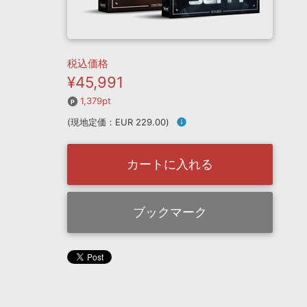
税込価格
¥45,991
1,379pt
(現地定価：EUR 229.00)
info
カートに入れる
ブックマーク