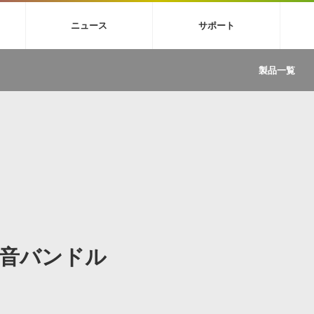
4X
巡音ルカ V4X
MEIKO V3
KAITO V3
VOCALOID
TOONTRA
ニュース
サポート
イセンスフリーBGM
サンプルパックを試そう
ボーカル抜き出し
DU
FAQ »
イン・エフェクト »
イド »
サンプルパック »
ニュースレター »
TRANCE
MUTANT
ROUTER.FM
SONOCA
製品一覧
サウンド素材の効率的な一元管理
ュージシャン向けの楽曲配信流通サ
Piapro Studio / Vocaloid4関連
イン・エフェクト
サンプルパック
ソフトウェア／ツール
DA
償ソフトウェア
者ガイド
製品一覧
バックナンバー一覧
初音ミク V4X関連
ュー一覧
パックを体験してみよう
ジャンル
購読のお申し込み
EZdrummer 3関連
一覧
メーカー
VIENNA関連
ンガー・ラインナップ
グ
フォーマット
イセンシング・サービス
オンラインストアガイド
ランキング
プロセッシング・サービス
ヘルプ
や要件に応じたBGM/効果音の新
クを試そう！
ライセンス提供
BGM »
»
製品一覧
音バンドル
ジャンル
メーカー
ランキング
グ
シングルBGM
効果音