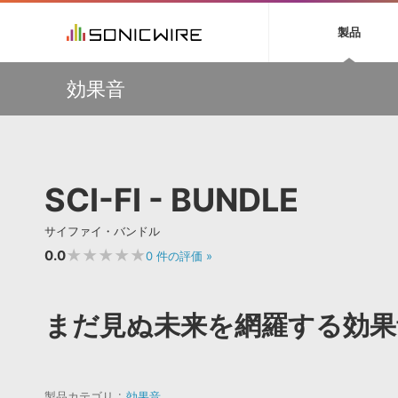
初音ミク NT
鏡音リン・レン V
製品
EZ DRUMMER 3
SERUM
ラ
ソフト音源 »
キャンペーン »
製品サポート情報 »
プラグ
特集 »
DTMガ
効果音
音楽ダウンロードカード製作サービス
独立系ミ
ソフト音源
プラグ
製品一覧
万物を創造するシンセ『Avenger 2』や拡張音源が
VOCALOID4 ENGINE製品サポート
製品一覧
特集一覧
DTM初心
ービス
33％OFF！Vengeance Soundサマーセール！
EZ DRUMMER ENGINE製品サポート
楽器＆カテゴリ
カテゴリ
インタビ
サンプル
【AudioThing】古典的なラテン・サウンドを収録した
KONTAKT PLAYER 5製品サポート
メーカー
『LATIN PERCUSSION』が51％OFF！
メーカー
TIPS記事
VIENNA INSTRUMENTS製品サポート
バーチャルシ
【HEAVYOCITY】サマーセール Reloaded！シネマティ
エンジン
ランキン
APS
SLS
SCI-FI - BUNDLE
ック音源 / エフェクト最大75%OFF！
サウンド・ラ
ランキング
ウクレレなど”夏”を感じるAmple Soundの音源が最大
オーディオ・
45％OFF！3製品がお得に手に入るバンドルも販売中！
BGMやセリフの抽出・削除を実現する音声
製品の仕様
サンプルパッ
サイファイ・バンドル
分離サービス
規制作・
挿すだけでOK！今年1番売れてるリミッター『The God
Particle』など、Cradle製品が20%OFF！
★★★★★
0.0
0
件の評価
»
DAW »
効果音 
Ableton Live
製品一覧
まだ見ぬ未来を網羅する効果
Bitwig
カテゴリ
Cubase
メーカー
FL Studio
ランキン
SoundBridge
製品カテゴリ
効果音
シングル