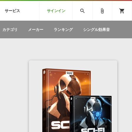
CK
SPITFIRE AUDIO
VIENNA
search
attach_file
shopping_cart
サービス
サインイン
BSTEP
ELECTRONICA
EDM
ソフトウェア／ツール »
SONICWIREブログ »
お問い合わせ »
カテゴリ
メーカー
ランキング
シングル効果音
のための無
ボーカルパートの制作が自由自在な、次世代
W
効果音
BGM
型ボーカル・エディタ
製品一覧
テクニカルサポート窓口
カテゴリ
製品購入前のご質問・ご相談
メーカー
ランキング