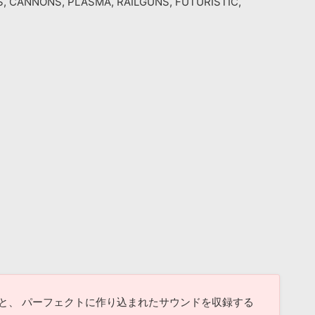
S, CANNONS, PLASMA, RAILGUNS, FUTURISTIC,
T」版と、 パーフェクトに作り込まれたサウンドを収録する