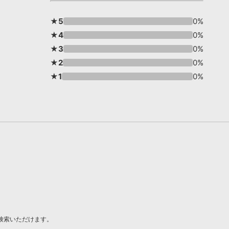
★5
0%
★4
0%
★3
0%
★2
0%
★1
0%
／検索いただけます。