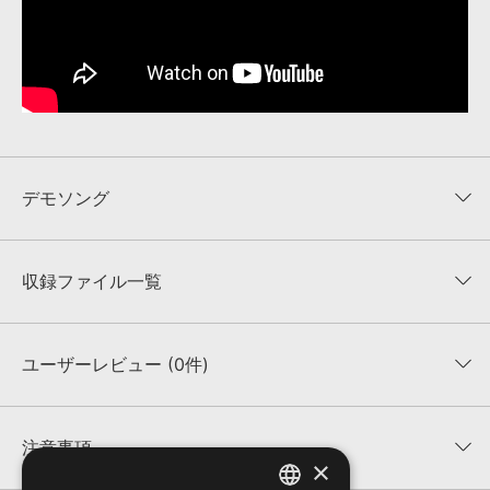
デモソング
収録ファイル一覧
収録サウンドの試聴
収録サウンドを1音から試聴できます。
1音ごとの試聴はこちら
ユーザーレビュー (0件)
収録ファイル一覧
平均評価
0
★★★★★
注意事項
×
0
件の評価