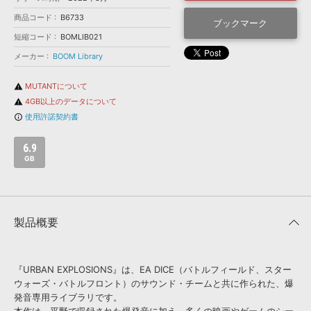
効果音 »
お問い合わせ »
商品コード
B6733
無償のサウンド
管理ソフト
ブックマーク
短縮コード
BOMLIB021
BGM »
メーカー
BOOM Library
次世代型
ボーカル・エディタ
MUTANTについて
warning
4GB以上のデータについて
warning
APS
映像のBGM・
セリフを音声分離
使用許諾契約書
info_outline
SLS
6.9
音素材の制作・
ライセンス提供
GB
製品概要
『URBAN EXPLOSIONS』は、EA DICE（バトルフィールド、スター
ウォーズ・バトルフロント）のサウンド・チームと共に作られた、爆
発音専用ライブラリです。