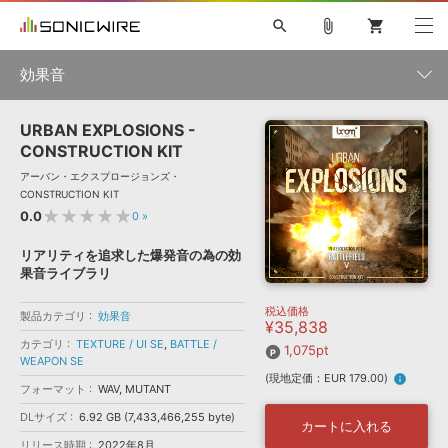
search
attach_file
shopping_cart
効果音
URBAN EXPLOSIONS -
初音ミク NT
鏡音リン・レン V4X
巡音ルカ V4X
MEIKO V3
製品一覧
ソフト音源 »
CONSTRUCTION KIT
KAITO V3
VOCALOID
TOONTRACK
SPITFIRE AUDIO
アーバン・エクスプロージョンズ・
VIENNA
EZ DRUMMER 3
SERUM
ライセンスフリーBGM
CONSTRUCTION KIT
プラグイン・エフェクト »
サンプルパックを試そう
ボーカル抜き出し
DUBSTEP
カテゴリ
★★★★★
0.0
0
»
キャンペーン »
ELECTRONICA
EDM
TRANCE
MUTANT
ROUTER.FM
リアリティを追求した爆発音の為の効
SONOCA
サンプルパック »
果音ライブラリ
特集 »
製品サポート情報 »
メーカー
税込価格
ソフト音源
プラグイン・エフェクト
サンプルパック
製品カテゴリ
効果音
¥35,838
ソフトウェア／ツール »
ニュースレター »
カテゴリ
TEXTURE / UI SE
,
BATTLE /
DTMガイド »
1,075pt
ソフトウェア／ツール
DAW
効果音
BGM
音楽カード
製作サービス
WEAPON SE
ランキング
(現地定価：EUR 179.00)
info
DAW »
フォーマット
WAV, MUTANT
SONICWIREブログ »
FAQ »
DLサイズ
6.92 GB (7,433,466,255 byte)
楽曲配信流通
サービス
カートに入れる
シングル効果音
リリース時期
2022年8月