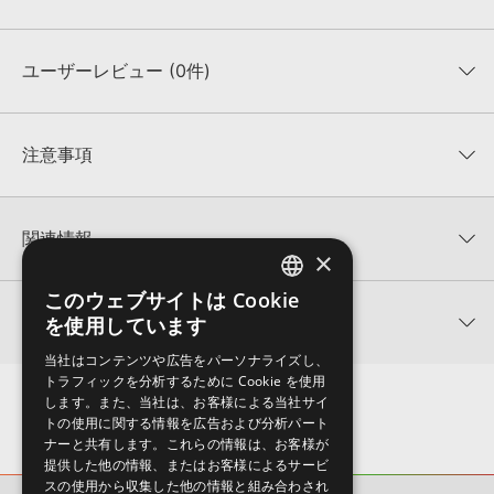
ユーザーレビュー (0件)
収録ファイル一覧
平均評価
0
★★★★★
注意事項
0
件の評価
KONTAKTフォーマットについて：
サンプルパック製品の
★5
0%
KONTAKTフォーマットは、
製品版KONTAKT（別売）
に読み込ん
関連情報
★4
0%
でお使いいただけます。無償版のKONTAKT PLAYERではお使いい
×
★3
0%
ただけませんので、ご注意ください。また、「ライブラリ・タブ」
EQUINOX SOUNDS 製品一覧
★2
0%
への表示にも対応しておりません。
このウェブサイトは Cookie
ENGLISH
★1
0%
関連サポート情報
を使用しています
FUTURE & TROPICAL EDMのサポート情報
4GBを超えるデータに関するご注意：
FAT32でフォーマットされた
JAPANESE
HDDには、1ファイル4GBを超えるデータを格納することができま
レビューをもっと見る »
当社はコンテンツや広告をパーソナライズし、
せん。データ容量が4GBを超えるダウンロード製品をご購入いただ
トラフィックを分析するために Cookie を使用
MIDI形式サンプルパックの追加方法
きます際には、NTFSやHFS＋でフォーマットされたHDDをご用意
します。また、当社は、お客様による当社サイ
いただく必要がございます。
2022.06.06
トの使用に関する情報を広告および分析パート
ナーと共有します。これらの情報は、お客様が
製品の購入手続き完了後、受注確認メールとシリアルナンバーをお
マークのついた情報は、該当する製品のご購入ユーザー様専用となって
提供した他の情報、またはお客様によるサービ
知らせするメールの2通が送信されます。メールに記載されており
おります。ご覧頂くには、該当する製品をご購入頂く必要がございます。
スの使用から収集した他の情報と組み合わされ