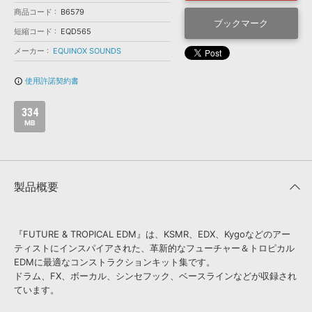
効果音 »
商品コード
B6579
お問い合わせ »
無償のサウンド
管理ソフト
ブックマーク
短縮コード
EQD565
BGM »
メーカー
EQUINOX SOUNDS
次世代型
ボーカル・エディタ
使用許諾契約書
info_outline
APS
映像のBGM・
セリフを音声分離
334
MB
SLS
音素材の制作・
ライセンス提供
製品概要
『FUTURE & TROPICAL EDM』は、KSMR、EDX、Kygoなどのアー
ティストにインスパイアされた、革新的なフューチャー＆トロピカル
EDMに最適なコンストラクションキット集です。
ドラム、FX、ボーカル、シンセフック、ベースラインなどが収録され
ています。