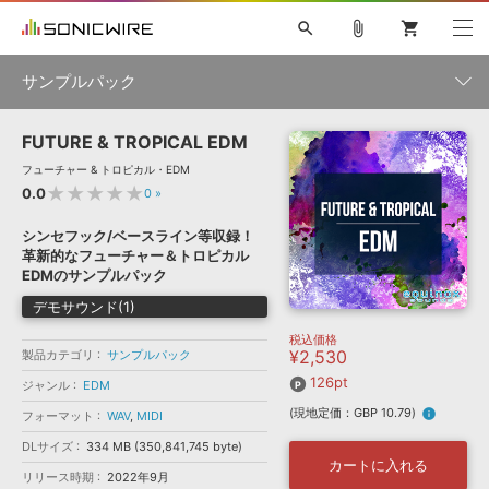
search
attach_file
shopping_cart
サンプルパック
FUTURE & TROPICAL EDM
初音ミク NT
鏡音リン・レン V4X
巡音ルカ V4X
MEIKO V3
製品一覧
ソフト音源 »
フューチャー & トロピカル・EDM
KAITO V3
VOCALOID
TOONTRACK
SPITFIRE AUDIO
★★★★★
0.0
0
»
VIENNA
EZ DRUMMER 3
SERUM
ライセンスフリーBGM
プラグイン・エフェクト »
サンプルパックを試そう
ボーカル抜き出し
DUBSTEP
ジャンル
シンセフック/ベースライン等収録！
キャンペーン »
革新的なフューチャー＆トロピカル
ELECTRONICA
EDM
TRANCE
MUTANT
ROUTER.FM
EDMのサンプルパック
SONOCA
サンプルパック »
特集 »
デモサウンド(1)
製品サポート情報 »
メーカー
税込価格
ソフト音源
プラグイン・エフェクト
サンプルパック
¥2,530
製品カテゴリ
サンプルパック
ソフトウェア／ツール »
ニュースレター »
DTMガイド »
126pt
ソフトウェア／ツール
DAW
効果音
BGM
ジャンル
EDM
音楽カード
製作サービス
フォーマット
(現地定価：GBP 10.79)
info
フォーマット
WAV
,
MIDI
DAW »
SONICWIREブログ »
FAQ »
DLサイズ
334 MB (350,841,745 byte)
楽曲配信流通
サービス
カートに入れる
リリース時期
2022年9月
ランキング