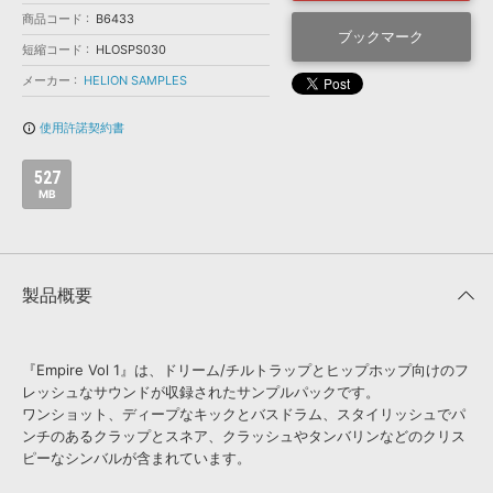
効果音 »
商品コード
B6433
お問い合わせ »
無償のサウンド
管理ソフト
ブックマーク
短縮コード
HLOSPS030
BGM »
メーカー
HELION SAMPLES
次世代型
ボーカル・エディタ
使用許諾契約書
info_outline
APS
映像のBGM・
セリフを音声分離
527
MB
SLS
音素材の制作・
ライセンス提供
製品概要
『Empire Vol 1』は、ドリーム/チルトラップとヒップホップ向けのフ
レッシュなサウンドが収録されたサンプルパックです。
ワンショット、ディープなキックとバスドラム、スタイリッシュでパ
ンチのあるクラップとスネア、クラッシュやタンバリンなどのクリス
ピーなシンバルが含まれています。