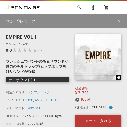
search
attach_file
shopping_cart
サンプルパック
EMPIRE VOL 1
初音ミク NT
鏡音リン・レン V4X
巡音ルカ V4X
MEIKO V3
製品一覧
ソフト音源 »
エンパイア・Vol.1
KAITO V3
VOCALOID
TOONTRACK
SPITFIRE AUDIO
★★★★★
0.0
0
»
VIENNA
EZ DRUMMER 3
SERUM
ライセンスフリーBGM
プラグイン・エフェクト »
サンプルパックを試そう
ボーカル抜き出し
DUBSTEP
ジャンル
フレッシュでパンチのあるサウンドが
キャンペーン »
魅力のチルトラップ/ヒップホップ向
ELECTRONICA
EDM
TRANCE
MUTANT
ROUTER.FM
けサウンドが収録
SONOCA
サンプルパック »
特集 »
デモサウンド(1)
製品サポート情報 »
メーカー
税込価格
ソフト音源
プラグイン・エフェクト
サンプルパック
¥3,311
製品カテゴリ
サンプルパック
ソフトウェア／ツール »
ニュースレター »
DTMガイド »
165pt
ソフトウェア／ツール
DAW
効果音
BGM
ジャンル
HIPHOP
,
AMBIENT
,
TRAP
音楽カード
製作サービス
フォーマット
(現地定価：GBP 14.16)
info
フォーマット
WAV
,
MIDI
DAW »
SONICWIREブログ »
FAQ »
DLサイズ
527 MB (553,518,410 byte)
楽曲配信流通
サービス
カートに入れる
リリース時期
2022年8月
ランキング