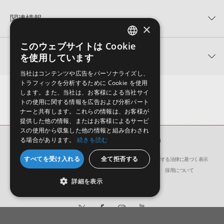
KONTAKTフォーマットについて：
サンプルパック製品の
★5
0%
KONTAKTフォーマットは、
製品版KONTAKT（別売）
に読み込ん
関連情報
★4
0%
でお使いいただけます。無償版のKONTAKT PLAYERではお使いい
×
★3
0%
ただけませんので、ご注意ください。また、「ライブラリ・タブ」
HELION SAMPLES 製品一覧
★2
0%
への表示にも対応しておりません。
このウェブサイトは Cookie
ENGLISH
★1
0%
関連サポート情報
を使用しています
EMPIRE VOL 1のサポート情報
4GBを超えるデータに関するご注意：
FAT32でフォーマットされた
JAPANESE
HDDには、1ファイル4GBを超えるデータを格納することができま
レビューをもっと見る »
当社はコンテンツや広告をパーソナライズし、
せん。データ容量が4GBを超えるダウンロード製品をご購入いただ
トラフィックを分析するために Cookie を使用
MIDI形式サンプルパックの追加方法
きます際には、NTFSやHFS＋でフォーマットされたHDDをご用意
します。また、当社は、お客様による当社サイ
いただく必要がございます。
2022.06.06
トの使用に関する情報を広告および分析パート
ナーと共有します。これらの情報は、お客様が
製品の購入手続き完了後、受注確認メールとシリアルナンバーをお
マークのついた情報は、該当する製品のご購入ユーザー様専用となって
提供した他の情報、またはお客様によるサービ
知らせするメールの2通が送信されます。メールに記載されており
おります。ご覧頂くには、該当する製品をご購入頂く必要がございます。
スの使用から収集した他の情報と組み合わされ
ます説明に沿って、製品のダウンロード／導入を行って下さい。
る場合があります。
続きを読む
サンプルパック
EMPIRE VOL 1
サンプルパック製品には、原則として日本語版操作マニュアルをご
EMPIRE VOL 1のサポート情報
すべてを受け入れる
全て拒否する
用意しておりません。ご購入後のご不明点や詳細に関するお問い合
会社概要
環境保護（CSR）への取り組み
特定商取引に関する法律に基づく表示
わせなどは
テクニカルサポート
までご連絡ください。
サイト動作環境
利用規約
個人情報の保護について
採用について
詳細を表示
デモソングは、製品収録サウンドを使ってできることを紹介するた
めのデモンストレーション用の楽曲です。原則として、デモソング
そのものをお使いいただくことはできません。また、デモソングを
構成する全てのサウンドが、サンプルパックに含まれていることを