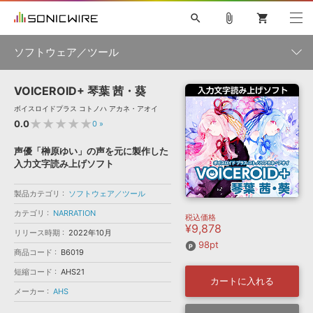
search
attach_file
shopping_cart
ソフトウェア／ツール
VOICEROID+ 琴葉 茜・葵
初音ミク NT
鏡音リン・レン V4X
巡音ルカ V4X
MEIKO V3
製品一覧
ソフト音源 »
ボイスロイドプラス コトノハ アカネ・アオイ
KAITO V3
VOCALOID
TOONTRACK
SPITFIRE AUDIO
★★★★★
0.0
0
»
VIENNA
EZ DRUMMER 3
SERUM
ライセンスフリーBGM
プラグイン・エフェクト »
サンプルパックを試そう
ボーカル抜き出し
DUBSTEP
カテゴリ
声優「榊原ゆい」の声を元に製作した
キャンペーン »
入力文字読み上げソフト
ELECTRONICA
EDM
TRANCE
MUTANT
ROUTER.FM
SONOCA
サンプルパック »
製品カテゴリ
特集 »
ソフトウェア／ツール
製品サポート情報 »
メーカー
カテゴリ
NARRATION
税込価格
ソフト音源
プラグイン・エフェクト
サンプルパック
¥9,878
ソフトウェア／ツール »
リリース時期
2022年10月
ニュースレター »
DTMガイド »
98pt
ソフトウェア／ツール
DAW
効果音
BGM
音楽カード
製作サービス
商品コード
B6019
ランキング
DAW »
短縮コード
AHS21
SONICWIREブログ »
カートに入れる
FAQ »
メーカー
AHS
楽曲配信流通
サービス