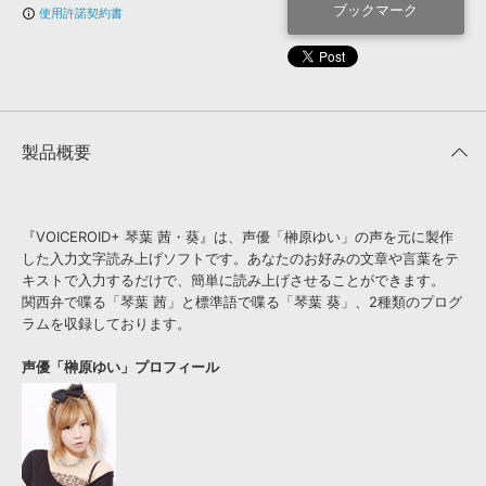
効果音 »
ブックマーク
使用許諾契約書
info_outline
お問い合わせ »
無償のサウンド
管理ソフト
BGM »
次世代型
ボーカル・エディタ
製品概要
APS
映像のBGM・
セリフを音声分離
SLS
音素材の制作・
ライセンス提供
『VOICEROID+ 琴葉 茜・葵』は、声優「榊原ゆい」の声を元に製作
した入力文字読み上げソフトです。あなたのお好みの文章や言葉をテ
キストで入力するだけで、簡単に読み上げさせることができます。
関西弁で喋る「琴葉 茜」と標準語で喋る「琴葉 葵」、2種類のプログ
ラムを収録しております。
声優「榊原ゆい」プロフィール