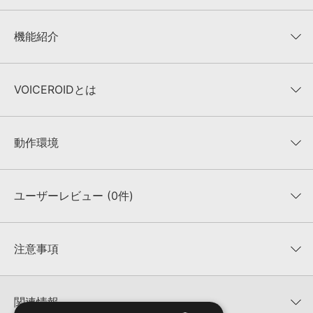
機能紹介
01.テキスト入力＆音声合成
VOICEROIDとは
VOICEROID+ 琴葉 葵 サンプルボ
VOICEROID+ 琴葉 茜 サンプルボ
VOICEROIDの編集画面にあるテキストボックスに、しゃべらせたい文
イス【標準語】
イス【関西弁】
章(テキスト)を入力して再生ボタンをクリックするだけの簡単操作
株式会社エーアイが開発した人間的で自然な音声合成を実現すること
で、音声合成を行いしゃべらせることができます。
ができる高性能音声合成ソフトウェアです。コーパスベース音声合成
動作環境
機能に加え、微妙なフレーズ（イントネーション）の調整やスピード
音量調整画面
話速調整画面
調整、音声ファイルの作成などを行うことができます。
■PC
※コーパスベース音声合成とは予め収録された膨大な音声データから
ユーザーレビュー (0件)
発音に必要な音声素片を検出し、自然に聞こえるように音声素片をつ
PC/AT互換機
なぎ合わせて音声合成を行う方式です。どのような言葉に対しても柔
■OS
平均評価
0
軟性が高く自然な発音をさせられることが特徴です。2000年頃より
Windows 10
★★★★★
主流となっている非常に高性能な音声合成技術です。
注意事項
Windows 8.1
0
件の評価
Windows 8
製品の購入手続き完了後、受注確認メールとシリアルナンバーをお知らせするメールの2
音量調整画面では、強調したい部
話速調整機能を使うことで、話す
通が送信されます。メールに記載されております説明に沿って、製品のダウンロード／
★5
0%
関連情報
Windows 7
分の音量を大きくするなどの調整
速度を遅くしたり速くしたりする
導入を行って下さい。
★4
0%