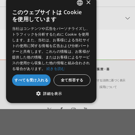
×
を行うことができます。
ことが可能です。
ダウンロード製品という性質上、一切の返品・返金はお受け付け致しかねます。
※32bit/64bit対応
★3
0%
AHS 製品一覧
★2
0%
このウェブサイトは Cookie
■CPU
高さ調整画面
抑揚調整画面
ENGLISH
★1
0%
関連製品
を使用しています
Intel Pentium 4またはAMD Athlon 64以上のプロセッサ(Core 2
JAPANESE
Duo 2.66GHz以上を推奨)
当社はコンテンツや広告をパーソナライズし、
レビューをもっと見る »
トラフィックを分析するために Cookie を使用
■必要なハードディスク空き容量
します。また、当社は、お客様による当社サイ
インストールに1GB以上の空き容量が必要
トの使用に関する情報を広告および分析パート
ナーと共有します。これらの情報は、お客様が
※インストール時および製品動作時に、別途システムドライブに空
提供した他の情報、またはお客様によるサービ
き容量が必要です。
スの使用から収集した他の情報と組み合わされ
■RAMメモリ
る場合があります。
続きを読む
高さ調整機能で声の高さを調整す
抑揚調整を高くしたり低くしたり
ソフトウェア／ツール
VOICEROID+ 琴葉 茜・葵
ることが可能。高くしたり低くし
することで、感情の込め方を表現
1GB (32bit) または 2GB (64bit) 以上
すべてを受け入れる
全て拒否する
会社概要
環境保護（CSR）への取り組み
特定商取引に関する法律に基づく表示
たりすることで、まるで別人のよ
することができます。「0.00」か
■ディスプレイ解像度
うなおもしろい声を表現すること
ら「2.00」までの変化をつけるこ
声優「茜屋日海夏」の声を元に
声優「立花理香」の声を元に制
聞き
サイト動作環境
利用規約
個人情報の保護について
採用について
制作した、落ち着いていながら
作した、明るく聞き取りやすい
徴の
1024×768以上
もできます。
とで、見違えるほど喋り方の印象
詳細を表示
も可愛らしい声が特徴の入力文
声が特徴の入力文字読み上げソ
が変わります。
字読み上げソフト
フト
16-bitカラー以上(フルカラー推奨)
VOICEROID+ 東北きりたん EX
VOICEROID+ 京町セイカ EX
VOI
¥8,778
¥8,778
¥8,7
■その他
02.イントネーションの調整
03.辞書登録
87pt
87pt
8
.NET Framework 3.5 SP1
日本語
English
DirectX 9.0c以降に対応したサウンドカード
© Crypton Future Media, INC.