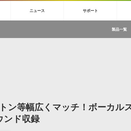
4X
巡音ルカ V4X
MEIKO V3
KAITO V3
VOCALOID
TOONTRA
ニュース
サポート
イセンスフリーBGM
サンプルパックを試そう
ボーカル抜き出し
DU
FAQ »
イン・エフェクト »
イド »
サンプルパック »
ニュースレター »
TRANCE
MUTANT
ROUTER.FM
SONOCA
製品一覧
サウンド素材の効率的な一元管理
ュージシャン向けの楽曲配信流通サ
Piapro Studio / Vocaloid4関連
イン・エフェクト
サンプルパック
ソフトウェア／ツール
DA
償ソフトウェア
者ガイド
製品一覧
バックナンバー一覧
初音ミク V4X関連
ュー一覧
パックを体験してみよう
ジャンル
購読のお申し込み
EZdrummer 3関連
一覧
メーカー
VIENNA関連
ンガー・ラインナップ
グ
フォーマット
イセンシング・サービス
オンラインストアガイド
ランキング
プロセッシング・サービス
ヘルプ
や要件に応じたBGM/効果音の新
クを試そう！
ライセンス提供
BGM »
»
製品一覧
ートン等幅広くマッチ！ボーカル
ジャンル
メーカー
ウンド収録
ランキング
グ
シングルBGM
効果音