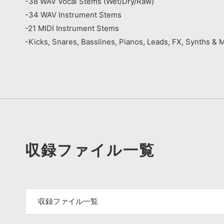
-38 WAV Vocal Stems (Wet/Dry/Raw)
-34 WAV Instrument Stems
-21 MIDI Instrument Stems
-Kicks, Snares, Basslines, Pianos, Leads, FX, Synths & 
収録ファイル一覧
収録ファイル一覧