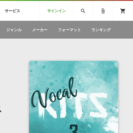
CK
SPITFIRE AUDIO
VIENNA
search
attach_file
shopping_cart
サービス
サインイン
BSTEP
ELECTRONICA
EDM
ソフトウェア／ツール »
SONICWIREブログ »
お問い合わせ »
ジャンル
メーカー
フォーマット
ランキング
のための無
ボーカルパートの制作が自由自在な、次世代
W
効果音
BGM
型ボーカル・エディタ
製品一覧
テクニカルサポート窓口
カテゴリ
製品購入前のご質問・ご相談
メーカー
ランキング
ス