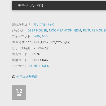
デモサウンド(1)
製品カテゴリ
サンプルパック
ジャンル
DEEP HOUSE
,
MOOMBAHTON
,
EDM
,
FUTURE HOUS
フォーマット
WAV
,
MIDI
DLサイズ
1.16 GB (1,242,802,225 byte)
リリース時期
2022年7月
商品コード
B5974
短縮コード
PRNLPS046
メーカー
PRUNE LOOPS
使用許諾契約書
info_outline
1.2
GB