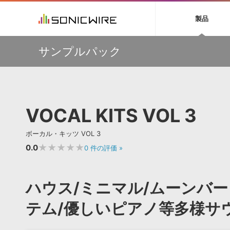
初音ミク NT
鏡音リン・レン V
製品
EZ DRUMMER 3
SERUM
ラ
ソフト音源 »
キャンペーン »
製品サポート情報 »
プラグ
特集 »
DTMガ
サンプルパック
音楽ダウンロードカード製作サービス
独立系ミ
ソフト音源
プラグ
製品一覧
【50％OFF】Soundiron 期間限定セール！人気のクワイ
VOCALOID4 ENGINE製品サポート
製品一覧
特集一覧
DTM初心
ービス
ヤ音源、ストリングス音源が特別価格！
EZ DRUMMER ENGINE製品サポート
楽器＆カテゴリ
カテゴリ
インタビ
サンプル
Audiomodern Summer Sale！全製品35％OFF！
KONTAKT PLAYER 5製品サポート
メーカー
メーカー
TIPS記事
万物を創造するシンセ『Avenger 2』や拡張音源が
VIENNA INSTRUMENTS製品サポート
バーチャルシ
33％OFF！Vengeance Soundサマーセール！
エンジン
ランキン
APS
SLS
VOCAL KITS VOL 3
サウンド・ラ
【AudioThing】古典的なラテン・サウンドを収録した
ランキング
『LATIN PERCUSSION』が51％OFF！
オーディオ・
BGMやセリフの抽出・削除を実現する音声
製品の仕様
【HEAVYOCITY】サマーセール Reloaded！シネマティ
サンプルパッ
ボーカル・キッツ VOL 3
分離サービス
規制作・
ック音源 / エフェクト最大75%OFF！
★★★★★
0.0
0
件の評価
»
DAW »
効果音 
Ableton Live
製品一覧
ハウス/ミニマル/ムーンバ
Bitwig
カテゴリ
Cubase
テム/優しいピアノ等多様サ
メーカー
FL Studio
ランキン
SoundBridge
シングル