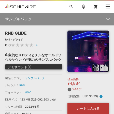
search
attach_file
shopping_cart
サンプルパック
RNB GLIDE
初音ミク NT
鏡音リン・レン V4X
巡音ルカ V4X
MEIKO V3
製品一覧
ソフト音源 »
RNB・グライド
KAITO V3
VOCALOID
TOONTRACK
SPITFIRE AUDIO
★★★★★
0.0
0
»
VIENNA
EZ DRUMMER 3
SERUM
ライセンスフリーBGM
プラグイン・エフェクト »
サンプルパックを試そう
ボーカル抜き出し
DUBSTEP
ジャンル
印象的なメロディとチルなオールドソ
キャンペーン »
ウルサウンドが魅力のサンプルパック
ELECTRONICA
EDM
TRANCE
MUTANT
ROUTER.FM
デモサウンド(1)
SONOCA
サンプルパック »
特集 »
製品サポート情報 »
メーカー
製品カテゴリ
サンプルパック
税込価格
ソフト音源
プラグイン・エフェクト
サンプルパック
¥4,884
ソフトウェア／ツール »
ジャンル
R&B
ニュースレター »
DTMガイド »
244pt
ソフトウェア／ツール
DAW
効果音
BGM
音楽カード
製作サービス
フォーマット
WAV
フォーマット
(現地定価：USD 30.99)
info
DAW »
DLサイズ
123 MB (129,092,203 byte)
SONICWIREブログ »
FAQ »
リリース時期
2022年6月
楽曲配信流通
サービス
カートに入れる
ランキング
商品コード
B5893