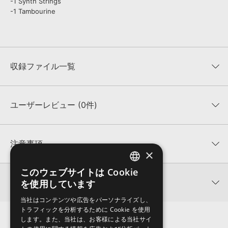
-1 Synth Strings
-1 Tambourine
収録ファイル一覧
ユーザーレビュー (0件)
収録ファイル一覧
平均評価
0
★★★★★
注意事項
×
0
件の評価
KONTAKTフォーマットについて：
サンプルパック製品の
このウェブサイトは Cookie
ENGLISH
★5
0%
KONTAKTフォーマットは、
製品版KONTAKT（別売）
に読み込ん
関連情報
を使用しています
★4
0%
でお使いいただけます。無償版のKONTAKT PLAYERではお使いい
JAPANESE
★3
0%
ただけませんので、ご注意ください。また、「ライブラリ・タブ」
当社はコンテンツや広告をパーソナライズし、
Loops 4 Producers 製品一覧
★2
0%
への表示にも対応しておりません。
トラフィックを分析するために Cookie を使用
★1
0%
します。また、当社は、お客様による当社サイ
4GBを超えるデータに関するご注意：
FAT32でフォーマットされた