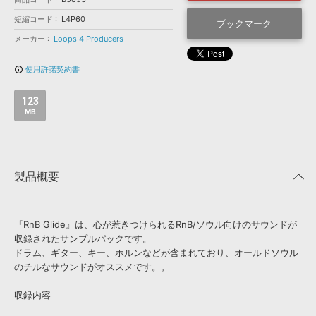
効果音 »
お問い合わせ »
短縮コード
L4P60
無償のサウンド
管理ソフト
ブックマーク
メーカー
Loops 4 Producers
BGM »
次世代型
ボーカル・エディタ
使用許諾契約書
info_outline
123
APS
映像のBGM・
セリフを音声分離
MB
SLS
音素材の制作・
ライセンス提供
製品概要
『RnB Glide』は、心が惹きつけられるRnB/ソウル向けのサウンドが
収録されたサンプルパックです。
ドラム、ギター、キー、ホルンなどが含まれており、オールドソウル
のチルなサウンドがオススメです。。
収録内容