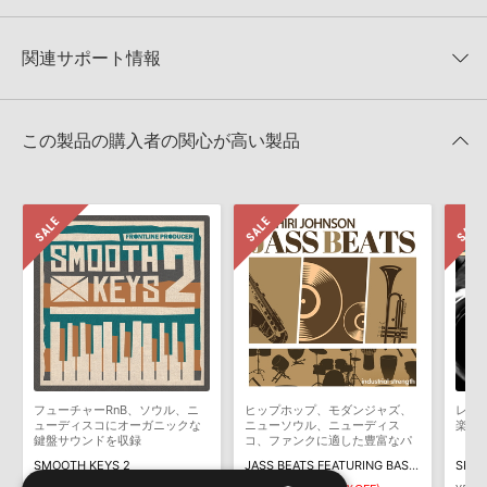
★3
0%
ただけませんので、ご注意ください。また、「ライブラリ・タブ」
ESSENTIAL AUDIO MEDIA 製品一覧
★2
0%
への表示にも対応しておりません。
★1
0%
関連サポート情報
PIANO HOUSE GROOVES MELODIES VOL 4のサポート情報
4GBを超えるデータに関するご注意：
FAT32でフォーマットされた
HDDには、1ファイル4GBを超えるデータを格納することができま
レビューをもっと見る »
せん。データ容量が4GBを超えるダウンロード製品をご購入いただ
MIDI形式サンプルパックの追加方法
きます際には、NTFSやHFS＋でフォーマットされたHDDをご用意
この製品の購入者の関心が高い製品
いただく必要がございます。
2022.06.06
製品の購入手続き完了後、受注確認メールとシリアルナンバーをお
マークのついた情報は、該当する製品のご購入ユーザー様専用となって
知らせするメールの2通が送信されます。メールに記載されており
おります。ご覧頂くには、該当する製品をご購入頂く必要がございます。
ます説明に沿って、製品のダウンロード／導入を行って下さい。
サンプルパック製品には、原則として日本語版操作マニュアルをご
PIANO HOUSE GROOVES MELODIES VOL 4のサポート情報
用意しておりません。ご購入後のご不明点や詳細に関するお問い合
わせなどは
テクニカルサポート
までご連絡ください。
デモソングは、製品収録サウンドを使ってできることを紹介するた
めのデモンストレーション用の楽曲です。原則として、デモソング
そのものをお使いいただくことはできません。また、デモソングを
構成する全てのサウンドが、サンプルパックに含まれていることを
フューチャーRnB、ソウル、ニ
ヒップホップ、モダンジャズ、
レゲ
保証するものではありません。
ューディスコにオーガニックな
ニューソウル、ニューディス
楽器
鍵盤サウンドを収録
コ、ファンクに適した豊富なパ
ダウンロード製品という性質上、一切の返品・返金はお受け付け致
ーカッションサウンドを収録
SMOOTH KEYS 2
JASS BEATS FEATURING BASHIRI JOHNSON
SKA 
しかねます。