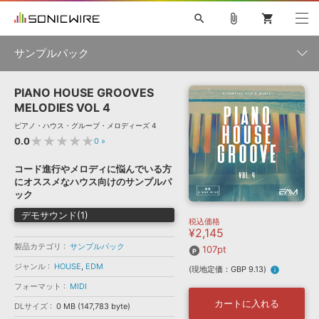
search
attach_file
shopping_cart
サンプルパック
PIANO HOUSE GROOVES
初音ミク NT
鏡音リン・レン V4X
巡音ルカ V4X
MEIKO V3
製品一覧
ソフト音源 »
MELODIES VOL 4
KAITO V3
VOCALOID
TOONTRACK
SPITFIRE AUDIO
ピアノ・ハウス・グルーブ・メロディーズ 4
VIENNA
EZ DRUMMER 3
SERUM
ライセンスフリーBGM
★★★★★
0.0
0
»
プラグイン・エフェクト »
サンプルパックを試そう
ボーカル抜き出し
DUBSTEP
ジャンル
キャンペーン »
コード進行やメロディに悩んでいる方
ELECTRONICA
EDM
TRANCE
MUTANT
ROUTER.FM
にオススメなハウス向けのサンプルパ
SONOCA
サンプルパック »
ック
特集 »
製品サポート情報 »
メーカー
デモサウンド(1)
税込価格
ソフト音源
プラグイン・エフェクト
サンプルパック
¥2,145
ソフトウェア／ツール »
ニュースレター »
製品カテゴリ
サンプルパック
DTMガイド »
107pt
ソフトウェア／ツール
DAW
効果音
BGM
音楽カード
製作サービス
フォーマット
ジャンル
HOUSE
,
EDM
(現地定価：GBP 9.13)
info
DAW »
SONICWIREブログ »
フォーマット
MIDI
FAQ »
楽曲配信流通
サービス
カートに入れる
DLサイズ
0 MB (147,783 byte)
ランキング