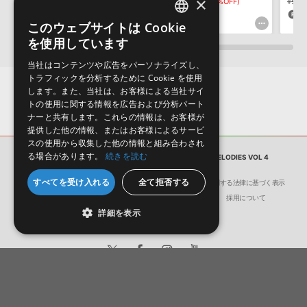
×
¥3,828
¥2,679(30%OFF)
¥6,391
¥4,473(30%OFF)
¥5,3
80pt
134pt
11
このウェブサイトは Cookie
ENGLISH
を使用しています
JAPANESE
当社はコンテンツや広告をパーソナライズし、
トラフィックを分析するために Cookie を使用
します。また、当社は、お客様による当社サイ
トの使用に関する情報を広告および分析パート
ナーと共有します。これらの情報は、お客様が
提供した他の情報、またはお客様によるサービ
スの使用から収集した他の情報と組み合わされ
る場合があります。
続きを読む
サンプルパック
PIANO HOUSE GROOVES MELODIES VOL 4
すべてを受け入れる
全て拒否する
会社概要
環境保護（CSR）への取り組み
特定商取引に関する法律に基づく表示
サイト動作環境
利用規約
個人情報の保護について
採用について
詳細を表示
日本語
English
© Crypton Future Media, INC.