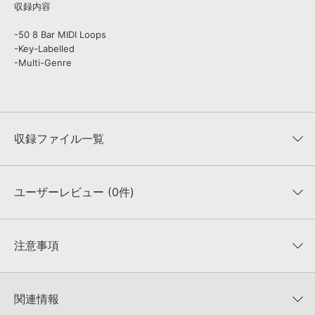
収録内容
-50 8 Bar MIDI Loops
-Key-Labelled
-Multi-Genre
収録ファイル一覧
ユーザーレビュー (0件)
収録ファイル一覧
平均評価
0
★★★★★
注意事項
0
件の評価
KONTAKTフォーマットについて：
サンプルパック製品の
★5
0%
KONTAKTフォーマットは、
製品版KONTAKT（別売）
に読み込ん
関連情報
★4
0%
でお使いいただけます。無償版のKONTAKT PLAYERではお使いい