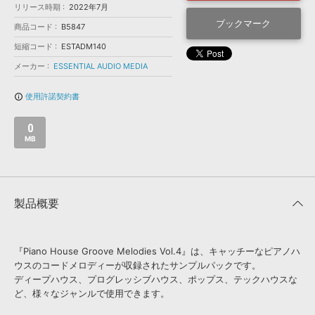
効果音 »
リリース時期
2022年7月
お問い合わせ »
無償のサウンド
管理ソフト
ブックマーク
商品コード
B5847
BGM »
短縮コード
ESTADM140
次世代型
ボーカル・エディタ
メーカー
ESSENTIAL AUDIO MEDIA
使用許諾契約書
info_outline
APS
映像のBGM・
セリフを音声分離
0
MB
SLS
音素材の制作・
ライセンス提供
製品概要
『Piano House Groove Melodies Vol.4』は、キャッチーなピアノハ
ウスのコードメロディーが収録されたサンプルパックです。
ディープハウス、プログレッシブハウス、ポップス、テックハウスな
ど、様々なジャンルで使用できます。