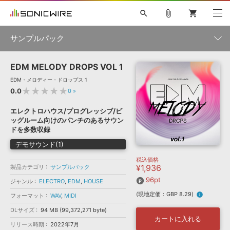
search
attach_file
shopping_cart
サンプルパック
EDM MELODY DROPS VOL 1
初音ミク NT
鏡音リン・レン V4X
巡音ルカ V4X
MEIKO V3
製品一覧
ソフト音源 »
EDM・メロディー・ドロップス 1
KAITO V3
VOCALOID
TOONTRACK
SPITFIRE AUDIO
★★★★★
0.0
0
»
VIENNA
EZ DRUMMER 3
SERUM
ライセンスフリーBGM
プラグイン・エフェクト »
サンプルパックを試そう
ボーカル抜き出し
DUBSTEP
ジャンル
エレクトロハウス/プログレッシブ/ビ
キャンペーン »
ッグルーム向けのパンチのあるサウン
ELECTRONICA
EDM
TRANCE
MUTANT
ROUTER.FM
ドを多数収録
SONOCA
サンプルパック »
特集 »
デモサウンド(1)
製品サポート情報 »
メーカー
税込価格
ソフト音源
プラグイン・エフェクト
サンプルパック
¥1,936
製品カテゴリ
サンプルパック
ソフトウェア／ツール »
ニュースレター »
DTMガイド »
96pt
ソフトウェア／ツール
DAW
効果音
BGM
ジャンル
ELECTRO
,
EDM
,
HOUSE
音楽カード
製作サービス
フォーマット
(現地定価：GBP 8.29)
info
フォーマット
WAV
,
MIDI
DAW »
SONICWIREブログ »
FAQ »
DLサイズ
94 MB (99,372,271 byte)
楽曲配信流通
サービス
カートに入れる
リリース時期
2022年7月
ランキング