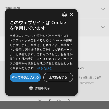
KONTAKTフォーマットについて：
サンプルパック製品の
★5
0%
KONTAKTフォーマットは、
製品版KONTAKT（別売）
に読み込ん
関連情報
★4
0%
でお使いいただけます。無償版のKONTAKT PLAYERではお使いい
×
★3
0%
ただけませんので、ご注意ください。また、「ライブラリ・タブ」
ESSENTIAL AUDIO MEDIA 製品一覧
★2
0%
への表示にも対応しておりません。
このウェブサイトは Cookie
ENGLISH
★1
0%
関連サポート情報
を使用しています
EDM MELODY DROPS VOL 1のサポート情報
4GBを超えるデータに関するご注意：
FAT32でフォーマットされた
JAPANESE
HDDには、1ファイル4GBを超えるデータを格納することができま
レビューをもっと見る »
当社はコンテンツや広告をパーソナライズし、
せん。データ容量が4GBを超えるダウンロード製品をご購入いただ
トラフィックを分析するために Cookie を使用
MIDI形式サンプルパックの追加方法
きます際には、NTFSやHFS＋でフォーマットされたHDDをご用意
します。また、当社は、お客様による当社サイ
いただく必要がございます。
2022.06.06
トの使用に関する情報を広告および分析パート
ナーと共有します。これらの情報は、お客様が
製品の購入手続き完了後、受注確認メールとシリアルナンバーをお
マークのついた情報は、該当する製品のご購入ユーザー様専用となって
提供した他の情報、またはお客様によるサービ
知らせするメールの2通が送信されます。メールに記載されており
おります。ご覧頂くには、該当する製品をご購入頂く必要がございます。
スの使用から収集した他の情報と組み合わされ
ます説明に沿って、製品のダウンロード／導入を行って下さい。
る場合があります。
続きを読む
サンプルパック
EDM MELODY DROPS VOL 1
サンプルパック製品には、原則として日本語版操作マニュアルをご
EDM MELODY DROPS VOL 1のサポート情報
すべてを受け入れる
全て拒否する
用意しておりません。ご購入後のご不明点や詳細に関するお問い合
会社概要
環境保護（CSR）への取り組み
特定商取引に関する法律に基づく表示
わせなどは
テクニカルサポート
までご連絡ください。
サイト動作環境
利用規約
個人情報の保護について
採用について
詳細を表示
デモソングは、製品収録サウンドを使ってできることを紹介するた
めのデモンストレーション用の楽曲です。原則として、デモソング
そのものをお使いいただくことはできません。また、デモソングを
構成する全てのサウンドが、サンプルパックに含まれていることを