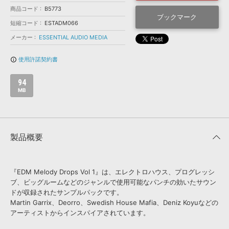
効果音 »
商品コード
B5773
お問い合わせ »
無償のサウンド
管理ソフト
ブックマーク
短縮コード
ESTADM066
BGM »
メーカー
ESSENTIAL AUDIO MEDIA
次世代型
ボーカル・エディタ
使用許諾契約書
info_outline
APS
映像のBGM・
セリフを音声分離
94
MB
SLS
音素材の制作・
ライセンス提供
製品概要
『EDM Melody Drops Vol 1』は、エレクトロハウス、プログレッシ
ブ、ビッグルームなどのジャンルで使用可能なパンチの効いたサウン
ドが収録されたサンプルパックです。
Martin Garrix、Deorro、Swedish House Mafia、Deniz Koyuなどの
アーティストからインスパイアされています。