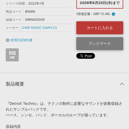
効果音 »
2026年8月20日(木)まで
リリース時期
2022年7月
お問い合わせ »
無償のサウンド
管理ソフト
商品コード
B5689
(現地定価：GBP 12.46)
info
BGM »
短縮コード
DRKMGS009
次世代型
ボーカル・エディタ
カートに入れる
メーカー
DARK MAGIC SAMPLES
使用許諾契約書
info_outline
APS
ブックマーク
映像のBGM・
セリフを音声分離
502
MB
SLS
音素材の制作・
ライセンス提供
製品概要
『Detroit Techno』は、テクノの制作に必要なサウンドが多数収録さ
れたサンプルパックです。
ベース、シンセ、パッド、ボーカルのループが揃っています。
収録内容