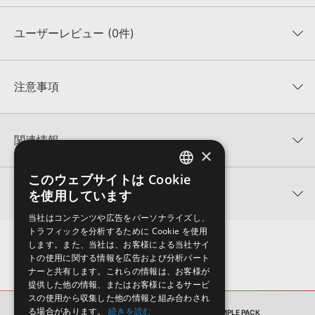
ユーザーレビュー (0件)
収録ファイル一覧
平均評価
0
★★★★★
注意事項
0
件の評価
KONTAKTフォーマットについて：
サンプルパック製品の
★5
0%
KONTAKTフォーマットは、
製品版KONTAKT（別売）
に読み込ん
関連情報
★4
0%
でお使いいただけます。無償版のKONTAKT PLAYERではお使いい
×
★3
0%
ただけませんので、ご注意ください。また、「ライブラリ・タブ」
【Producer Loops】約4,000タイトルのサンプルパックが最大
★2
0%
への表示にも対応しておりません。
このウェブサイトは Cookie
ENGLISH
50%OFF！サマーセール！
★1
0%
関連サポート情報
を使用しています
4GBを超えるデータに関するご注意：
FAT32でフォーマットされた
JAPANESE
DARK MAGIC SAMPLES 製品一覧
HDDには、1ファイル4GBを超えるデータを格納することができま
レビューをもっと見る »
当社はコンテンツや広告をパーソナライズし、
せん。データ容量が4GBを超えるダウンロード製品をご購入いただ
DETROIT TECHNO SAMPLE PACKのサポート情報
トラフィックを分析するために Cookie を使用
MIDI形式サンプルパックの追加方法
きます際には、NTFSやHFS＋でフォーマットされたHDDをご用意
します。また、当社は、お客様による当社サイ
いただく必要がございます。
2022.06.06
トの使用に関する情報を広告および分析パート
ナーと共有します。これらの情報は、お客様が
製品の購入手続き完了後、受注確認メールとシリアルナンバーをお
マークのついた情報は、該当する製品のご購入ユーザー様専用となって
提供した他の情報、またはお客様によるサービ
知らせするメールの2通が送信されます。メールに記載されており
おります。ご覧頂くには、該当する製品をご購入頂く必要がございます。
スの使用から収集した他の情報と組み合わされ
ます説明に沿って、製品のダウンロード／導入を行って下さい。
る場合があります。
続きを読む
サンプルパック
DETROIT TECHNO SAMPLE PACK