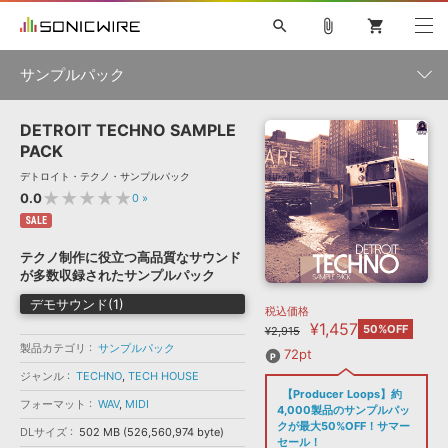
search
attach_file
shopping_cart
サンプルパック
DETROIT TECHNO SAMPLE
初音ミク NT
鏡音リン・レン V4X
巡音ルカ V4X
MEIKO V3
製品一覧
ソフト音源 »
PACK
KAITO V3
VOCALOID
TOONTRACK
SPITFIRE AUDIO
デトロイト・テクノ・サンプルパック
VIENNA
EZ DRUMMER 3
SERUM
ライセンスフリーBGM
★★★★★
0.0
0
»
プラグイン・エフェクト »
サンプルパックを試そう
ボーカル抜き出し
DUBSTEP
ジャンル
キャンペーン »
SALE
ELECTRONICA
EDM
TRANCE
MUTANT
ROUTER.FM
テクノ制作に役立つ高品質なサウンド
SONOCA
サンプルパック »
が多数収録されたサンプルパック
特集 »
製品サポート情報 »
メーカー
デモサウンド(1)
税込価格
ソフト音源
プラグイン・エフェクト
サンプルパック
¥1,457
ソフトウェア／ツール »
50%OFF
¥2,915
ニュースレター »
DTMガイド »
製品カテゴリ
サンプルパック
ソフトウェア／ツール
DAW
効果音
BGM
72pt
音楽カード
製作サービス
フォーマット
ジャンル
TECHNO
,
TECH HOUSE
DAW »
【Producer Loops】約
SONICWIREブログ »
フォーマット
WAV
,
MIDI
FAQ »
4,000製品のサンプルパッ
楽曲配信流通
サービス
クが最大50%OFF！サマー
DLサイズ
502 MB (526,560,974 byte)
ランキング
セール！