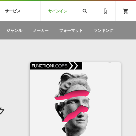
CK
SPITFIRE AUDIO
VIENNA
search
attach_file
shopping_cart
サービス
サインイン
BSTEP
ELECTRONICA
EDM
ソフトウェア／ツール »
SONICWIREブログ »
お問い合わせ »
ジャンル
メーカー
フォーマット
ランキング
のための無
ボーカルパートの制作が自由自在な、次世代
W
効果音
BGM
型ボーカル・エディタ
製品一覧
テクニカルサポート窓口
カテゴリ
製品購入前のご質問・ご相談
メーカー
ランキング
ク