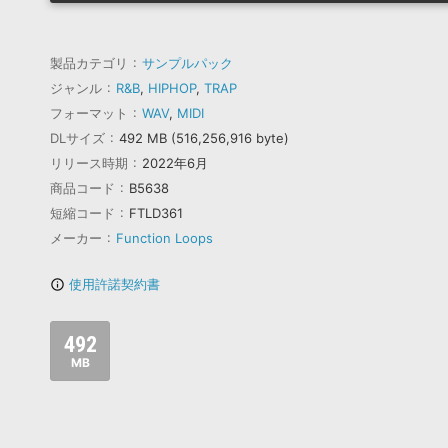
製品カテゴリ
サンプルパック
ジャンル
R&B
,
HIPHOP
,
TRAP
フォーマット
WAV
,
MIDI
DLサイズ
492 MB (516,256,916 byte)
リリース時期
2022年6月
商品コード
B5638
短縮コード
FTLD361
メーカー
Function Loops
使用許諾契約書
info_outline
492
MB