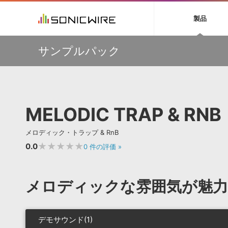
初音ミク NT
鏡音リン・レン V
製品
EZ DRUMMER 3
SERUM
ラ
ソフト音源 »
キャンペーン »
製品サポート情報 »
プラグ
特集 »
DTMガ
サンプルパック
音楽ダウンロードカード製作サービス
独立系ミ
ソフト音源
プラグ
製品一覧
【50％OFF】Soundiron 期間限定セール！人気のクワイ
VOCALOID4 ENGINE製品サポート
製品一覧
特集一覧
DTM初心
ービス
ヤ音源、ストリングス音源が特別価格！
EZ DRUMMER ENGINE製品サポート
楽器＆カテゴリ
カテゴリ
インタビ
サンプル
Audiomodern Summer Sale！全製品35％OFF！
KONTAKT PLAYER 5製品サポート
メーカー
メーカー
TIPS記事
万物を創造するシンセ『Avenger 2』や拡張音源が
VIENNA INSTRUMENTS製品サポート
バーチャルシ
33％OFF！Vengeance Soundサマーセール！
エンジン
ランキン
APS
SLS
MELODIC TRAP & RNB
サウンド・ラ
【AudioThing】古典的なラテン・サウンドを収録した
ランキング
『LATIN PERCUSSION』が51％OFF！
オーディオ・
BGMやセリフの抽出・削除を実現する音声
製品の仕様
【HEAVYOCITY】サマーセール Reloaded！シネマティ
サンプルパッ
メロディック・トラップ & RnB
分離サービス
規制作・
ック音源 / エフェクト最大75%OFF！
★★★★★
0.0
0
件の評価
»
DAW »
効果音 
Ableton Live
製品一覧
メロディックな雰囲気が魅力のT
Bitwig
カテゴリ
Cubase
メーカー
FL Studio
ランキン
デモサウンド(1)
SoundBridge
シングル