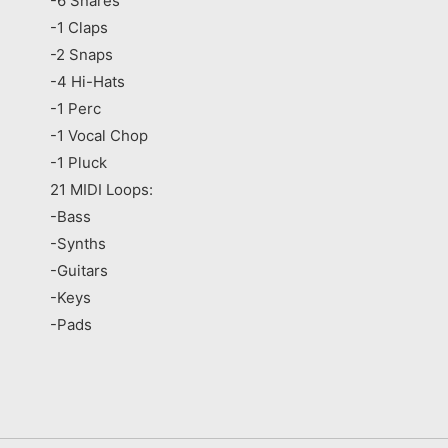
-6 Snares
-1 Claps
-2 Snaps
-4 Hi-Hats
-1 Perc
-1 Vocal Chop
-1 Pluck
21 MIDI Loops:
-Bass
-Synths
-Guitars
-Keys
-Pads