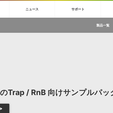
4X
巡音ルカ V4X
MEIKO V3
KAITO V3
VOCALOID
TOONTRA
ニュース
サポート
イセンスフリーBGM
サンプルパックを試そう
ボーカル抜き出し
DU
FAQ »
イン・エフェクト »
イド »
サンプルパック »
ニュースレター »
TRANCE
MUTANT
ROUTER.FM
SONOCA
製品一覧
サウンド素材の効率的な一元管理
ュージシャン向けの楽曲配信流通サ
Piapro Studio / Vocaloid4関連
イン・エフェクト
サンプルパック
ソフトウェア／ツール
DA
償ソフトウェア
者ガイド
製品一覧
バックナンバー一覧
初音ミク V4X関連
ュー一覧
パックを体験してみよう
ジャンル
購読のお申し込み
EZdrummer 3関連
一覧
メーカー
VIENNA関連
ンガー・ラインナップ
グ
フォーマット
イセンシング・サービス
オンラインストアガイド
ランキング
プロセッシング・サービス
ヘルプ
や要件に応じたBGM/効果音の新
クを試そう！
ライセンス提供
BGM »
»
製品一覧
rap / RnB 向けサンプルパッ
ジャンル
メーカー
ランキング
グ
シングルBGM
効果音