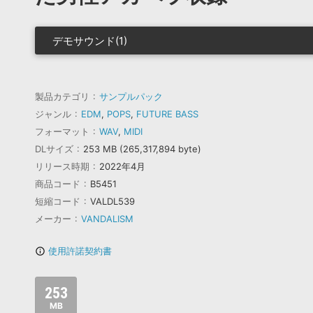
デモサウンド(1)
製品カテゴリ
サンプルパック
ジャンル
EDM
,
POPS
,
FUTURE BASS
フォーマット
WAV
,
MIDI
DLサイズ
253 MB (265,317,894 byte)
リリース時期
2022年4月
商品コード
B5451
短縮コード
VALDL539
メーカー
VANDALISM
使用許諾契約書
info_outline
253
MB