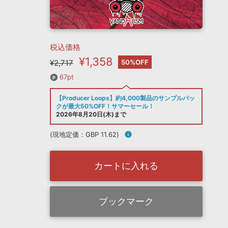
税込価格
¥1,358
¥2,717
50%OFF
67pt
【Producer Loops】約4,000製品のサンプルパッ
クが最大50%OFF！サマーセール！
2026年8月20日(木)まで
(現地定価：GBP 11.62)
info
カートに入れる
ブックマーク