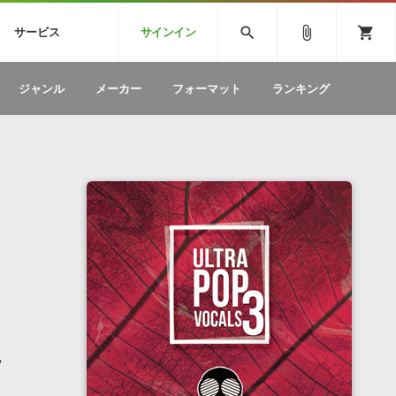
CK
SPITFIRE AUDIO
VIENNA
search
attach_file
shopping_cart
サービス
サインイン
BSTEP
ELECTRONICA
EDM
ソフトウェア／ツール »
SONICWIREブログ »
お問い合わせ »
ジャンル
メーカー
フォーマット
ランキング
のための無
ボーカルパートの制作が自由自在な、次世代
W
効果音
BGM
型ボーカル・エディタ
製品一覧
テクニカルサポート窓口
カテゴリ
製品購入前のご質問・ご相談
メーカー
ランキング
れ