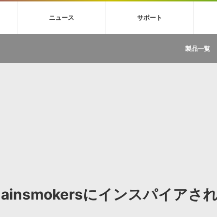
4X
巡音ルカ V4X
MEIKO V3
KAITO V3
VOCALOID
TOONTRA
ニュース
サポート
イセンスフリーBGM
サンプルパックを試そう
ボーカル抜き出し
DU
FAQ »
イン・エフェクト »
イド »
サンプルパック »
ニュースレター »
TRANCE
MUTANT
ROUTER.FM
SONOCA
製品一覧
サウンド素材の効率的な一元管理
ュージシャン向けの楽曲配信流通サ
Piapro Studio / Vocaloid4関連
イン・エフェクト
サンプルパック
ソフトウェア／ツール
DA
償ソフトウェア
者ガイド
製品一覧
バックナンバー一覧
初音ミク V4X関連
ュー一覧
パックを体験してみよう
ジャンル
購読のお申し込み
EZdrummer 3関連
一覧
メーカー
VIENNA関連
ンガー・ラインナップ
グ
フォーマット
イセンシング・サービス
オンラインストアガイド
ランキング
プロセッシング・サービス
ヘルプ
や要件に応じたBGM/効果音の新
クを試そう！
ライセンス提供
BGM »
»
製品一覧
ジャンル
he Chainsmokersにインスパイアさ
メーカー
ランキング
グ
シングルBGM
効果音