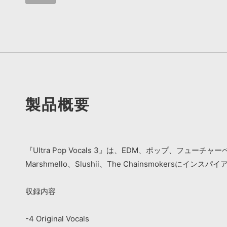
製品概要
『Ultra Pop Vocals 3』は、EDM、ポップ、フ
Marshmello、Slushii、The Chainsmokersに
収録内容
-4 Original Vocals