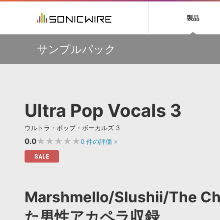
初音ミク NT
鏡音リン・レン V
製品
EZ DRUMMER 3
SERUM
ラ
ソフト音源 »
キャンペーン »
製品サポート情報 »
プラグ
特集 »
DTMガ
サンプルパック
音楽ダウンロードカード製作サービス
独立系ミ
ソフト音源
プラグ
製品一覧
【50％OFF】Soundiron 期間限定セール！人気のクワイ
VOCALOID4 ENGINE製品サポート
製品一覧
特集一覧
DTM初心
ービス
ヤ音源、ストリングス音源が特別価格！
EZ DRUMMER ENGINE製品サポート
楽器＆カテゴリ
カテゴリ
インタビ
サンプル
Audiomodern Summer Sale！全製品35％OFF！
KONTAKT PLAYER 5製品サポート
メーカー
メーカー
TIPS記事
万物を創造するシンセ『Avenger 2』や拡張音源が
VIENNA INSTRUMENTS製品サポート
バーチャルシ
33％OFF！Vengeance Soundサマーセール！
エンジン
ランキン
APS
SLS
Ultra Pop Vocals 3
サウンド・ラ
【AudioThing】古典的なラテン・サウンドを収録した
ランキング
『LATIN PERCUSSION』が51％OFF！
オーディオ・
BGMやセリフの抽出・削除を実現する音声
製品の仕様
【HEAVYOCITY】サマーセール Reloaded！シネマティ
サンプルパッ
ウルトラ・ポップ・ボーカルズ 3
分離サービス
規制作・
ック音源 / エフェクト最大75%OFF！
★★★★★
0.0
0
件の評価
»
DAW »
効果音 
SALE
Ableton Live
製品一覧
Bitwig
カテゴリ
Marshmello/Slushii/T
Cubase
メーカー
FL Studio
ランキン
た男性アカペラ収録
SoundBridge
シングル