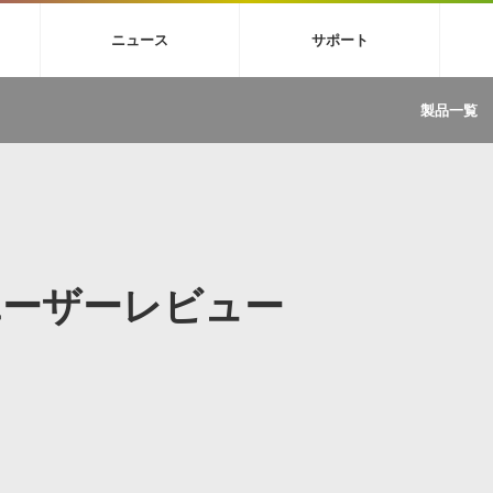
4X
巡音ルカ V4X
MEIKO V3
KAITO V3
VOCALOID
TOONTRA
ニュース
サポート
イセンスフリーBGM
サンプルパックを試そう
ボーカル抜き出し
DU
FAQ »
イン・エフェクト »
イド »
サンプルパック »
ニュースレター »
TRANCE
MUTANT
ROUTER.FM
SONOCA
製品一覧
サウンド素材の効率的な一元管理
ュージシャン向けの楽曲配信流通サ
Piapro Studio / Vocaloid4関連
イン・エフェクト
サンプルパック
ソフトウェア／ツール
DA
償ソフトウェア
者ガイド
製品一覧
バックナンバー一覧
初音ミク V4X関連
ュー一覧
パックを体験してみよう
ジャンル
購読のお申し込み
EZdrummer 3関連
一覧
メーカー
VIENNA関連
ンガー・ラインナップ
グ
フォーマット
イセンシング・サービス
オンラインストアガイド
ランキング
プロセッシング・サービス
ヘルプ
や要件に応じたBGM/効果音の新
クを試そう！
Eのユーザーレビュー
ライセンス提供
BGM »
»
製品一覧
ジャンル
メーカー
ランキング
グ
シングルBGM
効果音