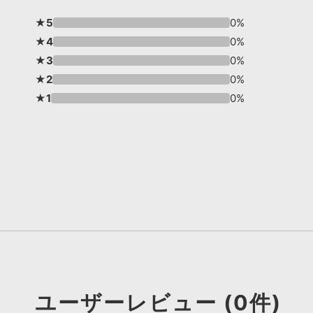
★5
0%
★4
0%
★3
0%
★2
0%
★1
0%
ユーザーレビュー (0件)