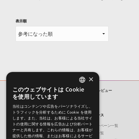
表示順
×
このウェブサイトは Cookie
RECYCLE - HOUSE
ユーザーレビュー
ENGLISH
を使用しています
JAPANESE
当社はコンテンツや広告をパーソナライズし、
トラフィックを分析するために Cookie を使用
製品
ニュース
します。また、当社は、お客様による当社サイ
トの使用に関する情報を広告および分析パート
ソフト音源
キャンペーン一覧
ナーと共有します。これらの情報は、お客様が
プラグイン・エフェクト
特集一覧
提供した他の情報、またはお客様によるサービ