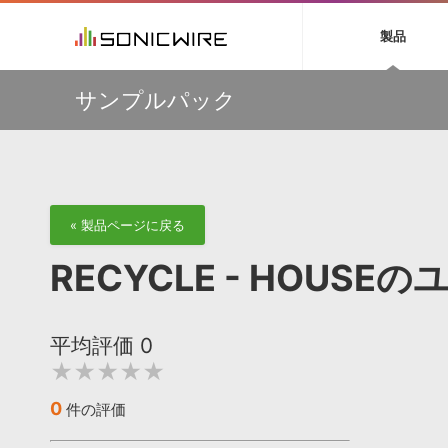
初音ミク NT
鏡音リン・レン V
製品
EZ DRUMMER 3
SERUM
ラ
ソフト音源 »
キャンペーン »
製品サポート情報 »
プラグ
特集 »
DTMガ
サンプルパック
音楽ダウンロードカード製作サービス
独立系ミ
ソフト音源
プラグ
製品一覧
【50％OFF】Soundiron 期間限定セール！人気のクワイ
VOCALOID4 ENGINE製品サポート
製品一覧
特集一覧
DTM初心
ービス
ヤ音源、ストリングス音源が特別価格！
EZ DRUMMER ENGINE製品サポート
楽器＆カテゴリ
カテゴリ
インタビ
サンプル
Audiomodern Summer Sale！全製品35％OFF！
KONTAKT PLAYER 5製品サポート
メーカー
メーカー
TIPS記事
万物を創造するシンセ『Avenger 2』や拡張音源が
VIENNA INSTRUMENTS製品サポート
バーチャルシ
33％OFF！Vengeance Soundサマーセール！
エンジン
ランキン
APS
SLS
サウンド・ラ
【AudioThing】古典的なラテン・サウンドを収録した
« 製品ページに戻る
ランキング
『LATIN PERCUSSION』が51％OFF！
オーディオ・
BGMやセリフの抽出・削除を実現する音声
製品の仕様
【HEAVYOCITY】サマーセール Reloaded！シネマティ
サンプルパッ
RECYCLE - HOUS
分離サービス
規制作・
ック音源 / エフェクト最大75%OFF！
DAW »
効果音 
平均評価
0
Ableton Live
製品一覧
★★★★★
Bitwig
カテゴリ
Cubase
メーカー
0
件の評価
FL Studio
ランキン
SoundBridge
シングル