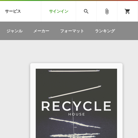
CK
SPITFIRE AUDIO
VIENNA
search
attach_file
shopping_cart
サービス
サインイン
BSTEP
ELECTRONICA
EDM
ソフトウェア／ツール »
SONICWIREブログ »
お問い合わせ »
ジャンル
メーカー
フォーマット
ランキング
のための無
ボーカルパートの制作が自由自在な、次世代
W
効果音
BGM
型ボーカル・エディタ
製品一覧
テクニカルサポート窓口
カテゴリ
製品購入前のご質問・ご相談
メーカー
ランキング