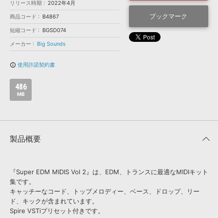
効果音 »
リリース時期
2022年4月
お問い合わせ »
無償のサウンド
管理ソフト
ブックマーク
商品コード
B4867
BGM »
短縮コード
BGSD074
メーカー
Big Sounds
次世代型
ボーカル・エディタ
使用許諾契約書
info_outline
APS
映像のBGM・
セリフを音声分離
486
MB
SLS
音素材の制作・
ライセンス提供
製品概要
『Super EDM MIDIS Vol 2』は、EDM、トランスに最適なMIDIキット
集です。
キャッチーなコード、トップメロディー、ベース、ドロップ、リー
ド、キックが含まれています。
Spire VSTiプリセット付きです。