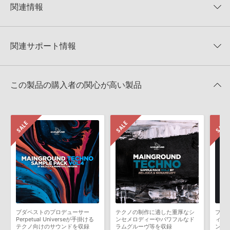
★5
0%
KONTAKTフォーマットは、
製品版KONTAKT（別売）
に読み込ん
関連情報
★4
0%
でお使いいただけます。無償版のKONTAKT PLAYERではお使いい
★3
0%
ただけませんので、ご注意ください。また、「ライブラリ・タブ」
Big Sounds 製品一覧
★2
0%
への表示にも対応しておりません。
★1
0%
関連サポート情報
SUPER EDM MIDIS VOL 2のサポート情報
4GBを超えるデータに関するご注意：
FAT32でフォーマットされた
HDDには、1ファイル4GBを超えるデータを格納することができま
レビューをもっと見る »
せん。データ容量が4GBを超えるダウンロード製品をご購入いただ
Reveal Sound社『SPIRE』のプリセット追加方法
きます際には、NTFSやHFS＋でフォーマットされたHDDをご用意
この製品の購入者の関心が高い製品
いただく必要がございます。
2022.06.06
製品の購入手続き完了後、受注確認メールとシリアルナンバーをお
MIDI形式サンプルパックの追加方法
知らせするメールの2通が送信されます。メールに記載されており
ます説明に沿って、製品のダウンロード／導入を行って下さい。
2022.06.06
サンプルパック製品には、原則として日本語版操作マニュアルをご
マークのついた情報は、該当する製品のご購入ユーザー様専用となって
用意しておりません。ご購入後のご不明点や詳細に関するお問い合
おります。ご覧頂くには、該当する製品をご購入頂く必要がございます。
わせなどは
テクニカルサポート
までご連絡ください。
デモソングは、製品収録サウンドを使ってできることを紹介するた
SUPER EDM MIDIS VOL 2のサポート情報
めのデモンストレーション用の楽曲です。原則として、デモソング
そのものをお使いいただくことはできません。また、デモソングを
構成する全てのサウンドが、サンプルパックに含まれていることを
ブダペストのプロデューサー
テクノの制作に適した重厚なシ
プロ
保証するものではありません。
Perpetual Universeが手掛ける
ンセメロディーやパワフルなド
ィッ
テクノ向けのサウンドを収録
ラムグルーヴ等を収録
ンド