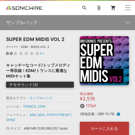
search
attach_file
shopping_cart
サンプルパック
SUPER EDM MIDIS VOL 2
初音ミク NT
鏡音リン・レン V4X
巡音ルカ V4X
MEIKO V3
製品一覧
ソフト音源 »
スーパー・EDM・MIDIS VOL 2
KAITO V3
VOCALOID
TOONTRACK
SPITFIRE AUDIO
★★★★★
0.0
0
»
VIENNA
EZ DRUMMER 3
SERUM
ライセンスフリーBGM
プラグイン・エフェクト »
サンプルパックを試そう
ボーカル抜き出し
DUBSTEP
ジャンル
キャッチーなコード/トップメロディ
キャンペーン »
ー等収録！EDM/トランスに最適な
ELECTRONICA
EDM
TRANCE
MUTANT
ROUTER.FM
MIDIキット集
SONOCA
サンプルパック »
特集 »
デモサウンド(3)
製品サポート情報 »
メーカー
税込価格
ソフト音源
プラグイン・エフェクト
サンプルパック
¥2,519
製品カテゴリ
サンプルパック
ソフトウェア／ツール »
ニュースレター »
DTMガイド »
125pt
ソフトウェア／ツール
DAW
効果音
BGM
ジャンル
TRANCE
,
EDM
音楽カード
製作サービス
フォーマット
(現地定価：GBP 10.79)
info
フォーマット
WAV
,
MIDI
,
SYNTH PRESET
,
DAW »
SONICWIREブログ »
SPIRE
FAQ »
楽曲配信流通
サービス
カートに入れる
DLサイズ
486 MB (509,999,057 byte)
ランキング