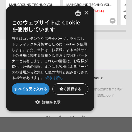
ダウンロード製品という性質上、一切の返品・返金はお受け付け致
MAINGROUND TECHNO VOL. 4 BY BELOCCA & PERPETUAL
MAINGROUND TECHNO VOL. 2 BY BELOCCA & NONAMELEFT
LOSE
しかねます。
×
¥3,179
¥2,225(30%OFF)
¥4,235
¥2,964(30%OFF)
¥6,3
66pt
88pt
1
このウェブサイトは Cookie
ENGLISH
を使用しています
JAPANESE
当社はコンテンツや広告をパーソナライズし、
トラフィックを分析するために Cookie を使用
します。また、当社は、お客様による当社サイ
トの使用に関する情報を広告および分析パート
ナーと共有します。これらの情報は、お客様が
提供した他の情報、またはお客様によるサービ
スの使用から収集した他の情報と組み合わされ
る場合があります。
続きを読む
サンプルパック
SUPER EDM MIDIS VOL 2
すべてを受け入れる
全て拒否する
会社概要
環境保護（CSR）への取り組み
特定商取引に関する法律に基づく表示
サイト動作環境
利用規約
個人情報の保護について
採用について
詳細を表示
日本語
English