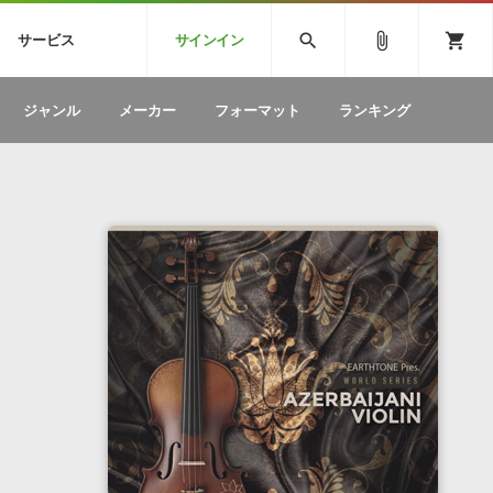
CK
SPITFIRE AUDIO
VIENNA
search
attach_file
shopping_cart
サービス
サインイン
BSTEP
ELECTRONICA
EDM
ソフトウェア／ツール »
SONICWIREブログ »
お問い合わせ »
ジャンル
メーカー
フォーマット
ランキング
のための無
ボーカルパートの制作が自由自在な、次世代
W
効果音
BGM
型ボーカル・エディタ
製品一覧
テクニカルサポート窓口
カテゴリ
製品購入前のご質問・ご相談
メーカー
ランキング