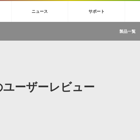
4X
巡音ルカ V4X
MEIKO V3
KAITO V3
VOCALOID
TOONTRA
ニュース
サポート
イセンスフリーBGM
サンプルパックを試そう
ボーカル抜き出し
DU
FAQ »
イン・エフェクト »
イド »
サンプルパック »
ニュースレター »
TRANCE
MUTANT
ROUTER.FM
SONOCA
製品一覧
サウンド素材の効率的な一元管理
ュージシャン向けの楽曲配信流通サ
Piapro Studio / Vocaloid4関連
イン・エフェクト
サンプルパック
ソフトウェア／ツール
DA
償ソフトウェア
者ガイド
製品一覧
バックナンバー一覧
初音ミク V4X関連
ュー一覧
パックを体験してみよう
ジャンル
購読のお申し込み
EZdrummer 3関連
一覧
メーカー
VIENNA関連
ンガー・ラインナップ
グ
フォーマット
イセンシング・サービス
オンラインストアガイド
ランキング
プロセッシング・サービス
ヘルプ
や要件に応じたBGM/効果音の新
クを試そう！
LINのユーザーレビュー
ライセンス提供
BGM »
»
製品一覧
ジャンル
メーカー
ランキング
グ
シングルBGM
効果音