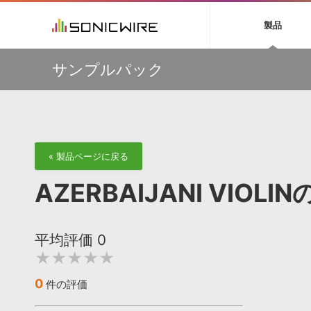
初音ミク NT
鏡音リン・レン V
製品
EZ DRUMMER 3
SERUM
ラ
ソフト音源 »
キャンペーン »
製品サポート情報 »
プラグ
特集 »
DTMガ
サンプルパック
音楽ダウンロードカード製作サービス
独立系ミ
ソフト音源
プラグ
製品一覧
【50％OFF】Soundiron 期間限定セール！人気のクワイ
VOCALOID4 ENGINE製品サポート
製品一覧
特集一覧
DTM初心
ービス
ヤ音源、ストリングス音源が特別価格！
EZ DRUMMER ENGINE製品サポート
楽器＆カテゴリ
カテゴリ
インタビ
サンプル
Audiomodern Summer Sale！全製品35％OFF！
KONTAKT PLAYER 5製品サポート
メーカー
メーカー
TIPS記事
万物を創造するシンセ『Avenger 2』や拡張音源が
VIENNA INSTRUMENTS製品サポート
バーチャルシ
33％OFF！Vengeance Soundサマーセール！
エンジン
ランキン
APS
SLS
サウンド・ラ
【AudioThing】古典的なラテン・サウンドを収録した
« 製品ページに戻る
ランキング
『LATIN PERCUSSION』が51％OFF！
オーディオ・
BGMやセリフの抽出・削除を実現する音声
製品の仕様
【HEAVYOCITY】サマーセール Reloaded！シネマティ
サンプルパッ
AZERBAIJANI VIO
分離サービス
規制作・
ック音源 / エフェクト最大75%OFF！
DAW »
効果音 
平均評価
0
Ableton Live
製品一覧
★★★★★
Bitwig
カテゴリ
Cubase
メーカー
0
件の評価
FL Studio
ランキン
SoundBridge
シングル