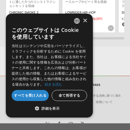
デモソングは、製品収録サウンドを使ってできることを紹介するた
トに適した5つのコンストラクシ
ースループやビート等を収録
プホ
めのデモンストレーション用の楽曲です。原則として、デモソング
ョンキットを収録
クス
そのものをお使いいただくことはできません。また、デモソングを
CHRONIC SMOKE 2
LOWRIDER HIP-HOP
構成する全てのサウンドが、サンプルパックに含まれていることを
×
¥3,509
¥6,369
¥4,458(30%OFF)
¥22,
保証するものではありません。
175pt
133pt
1,
このウェブサイトは Cookie
ENGLISH
ダウンロード製品という性質上、一切の返品・返金はお受け付け致
を使用しています
しかねます。
JAPANESE
当社はコンテンツや広告をパーソナライズし、
トラフィックを分析するために Cookie を使用
します。また、当社は、お客様による当社サイ
トの使用に関する情報を広告および分析パート
ナーと共有します。これらの情報は、お客様が
提供した他の情報、またはお客様によるサービ
スの使用から収集した他の情報と組み合わされ
る場合があります。
続きを読む
サンプルパック
VIBES 14 - BLUEGRASS
すべてを受け入れる
全て拒否する
会社概要
環境保護（CSR）への取り組み
特定商取引に関する法律に基づく表示
サイト動作環境
利用規約
個人情報の保護について
採用について
詳細を表示