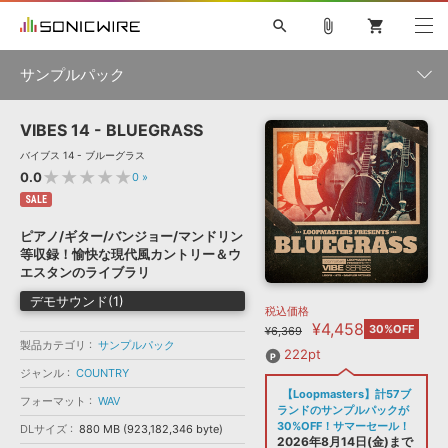
search
attach_file
shopping_cart
サンプルパック
VIBES 14 - BLUEGRASS
初音ミク NT
鏡音リン・レン V4X
巡音ルカ V4X
MEIKO V3
製品一覧
ソフト音源 »
バイブス 14 - ブルーグラス
KAITO V3
VOCALOID
TOONTRACK
SPITFIRE AUDIO
★★★★★
0.0
0
»
VIENNA
EZ DRUMMER 3
SERUM
ライセンスフリーBGM
SALE
プラグイン・エフェクト »
サンプルパックを試そう
ボーカル抜き出し
DUBSTEP
ジャンル
キャンペーン »
ピアノ/ギター/バンジョー/マンドリン
ELECTRONICA
EDM
TRANCE
MUTANT
ROUTER.FM
等収録！愉快な現代風カントリー＆ウ
SONOCA
サンプルパック »
エスタンのライブラリ
特集 »
製品サポート情報 »
メーカー
デモサウンド(1)
税込価格
ソフト音源
プラグイン・エフェクト
サンプルパック
¥4,458
ソフトウェア／ツール »
30%OFF
¥6,369
ニュースレター »
製品カテゴリ
サンプルパック
DTMガイド »
ソフトウェア／ツール
DAW
効果音
BGM
222pt
音楽カード
製作サービス
フォーマット
ジャンル
COUNTRY
DAW »
【Loopmasters】計57ブ
SONICWIREブログ »
フォーマット
WAV
FAQ »
ランドのサンプルパックが
楽曲配信流通
サービス
30%OFF！サマーセール！
DLサイズ
880 MB (923,182,346 byte)
ランキング
2026年8月14日(金)まで