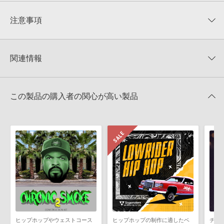
平均評価
0
★★★★★
注意事項
0
件の評価
KONTAKTフォーマットについて：
サンプルパック製品の
★5
0%
KONTAKTフォーマットは、
製品版KONTAKT（別売）
に読み込ん
関連情報
★4
0%
でお使いいただけます。無償版のKONTAKT PLAYERではお使いい
★3
0%
ただけませんので、ご注意ください。また、「ライブラリ・タブ」
【Loopmasters】計57ブランドのサンプルパックが30%OFF！サ
★2
0%
への表示にも対応しておりません。
マーセール！
★1
0%
この製品の購入者の関心が高い製品
4GBを超えるデータに関するご注意：
FAT32でフォーマットされた
LOOPMASTERS 製品一覧
HDDには、1ファイル4GBを超えるデータを格納することができま
レビューをもっと見る »
せん。データ容量が4GBを超えるダウンロード製品をご購入いただ
きます際には、NTFSやHFS＋でフォーマットされたHDDをご用意
いただく必要がございます。
製品の購入手続き完了後、受注確認メールとシリアルナンバーをお
知らせするメールの2通が送信されます。メールに記載されており
ます説明に沿って、製品のダウンロード／導入を行って下さい。
サンプルパック製品には、原則として日本語版操作マニュアルをご
用意しておりません。ご購入後のご不明点や詳細に関するお問い合
わせなどは
テクニカルサポート
までご連絡ください。
ヒップホップやウェストコース
ヒップホップの制作に適したベ
チル