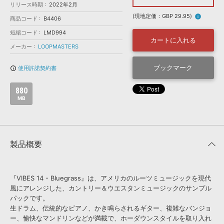
効果音 »
リリース時期
2022年2月
お問い合わせ »
無償のサウンド
管理ソフト
(現地定価：GBP 29.95)
info
商品コード
B4406
BGM »
短縮コード
LMD994
カートに入れる
次世代型
ボーカル・エディタ
メーカー
LOOPMASTERS
ブックマーク
使用許諾契約書
info_outline
APS
映像のBGM・
セリフを音声分離
880
MB
SLS
音素材の制作・
ライセンス提供
製品概要
『VIBES 14 - Bluegrass』は、アメリカのルーツミュージックを現代
風にアレンジした、カントリー＆ウエスタンミュージックのサンプル
パックです。
生ドラム、伝統的なピアノ、かき鳴らされるギター、複雑なバンジョ
ー、愉快なマンドリンなどが満載で、ホーダウンスタイルを取り入れ