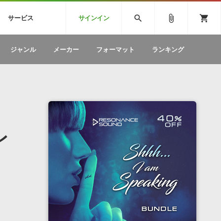
CK
SPITFIRE AUDIO
VIENNA
search
attach_file
shopping_cart
サービス
サインイン
BSTEP
ELECTRONICA
EDM
ソフトウェア／ツール »
SONICWIREブログ »
お問い合わせ »
ジャンル
メーカー
フォーマット
ランキング
のための無
ボーカルパートの制作が自由自在な、次世代
W
効果音
BGM
型ボーカル・エディタ
製品一覧
テクニカルサポート窓口
カテゴリ
製品購入前のご質問・ご相談
メーカー
ランキング
レ