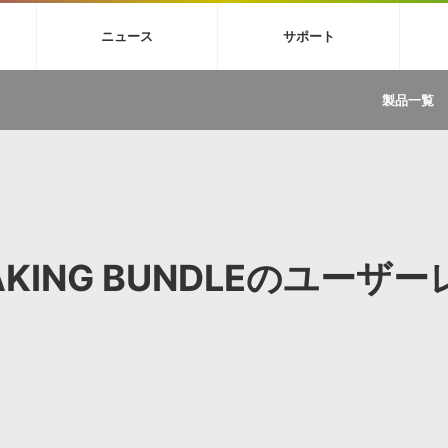
4X
巡音ルカ V4X
MEIKO V3
KAITO V3
VOCALOID
TOONTRA
ニュース
サポート
イセンスフリーBGM
サンプルパックを試そう
ボーカル抜き出し
DU
FAQ »
イン・エフェクト »
イド »
サンプルパック »
ニュースレター »
TRANCE
MUTANT
ROUTER.FM
SONOCA
製品一覧
サウンド素材の効率的な一元管理
ュージシャン向けの楽曲配信流通サ
Piapro Studio / Vocaloid4関連
イン・エフェクト
サンプルパック
ソフトウェア／ツール
DA
償ソフトウェア
者ガイド
製品一覧
バックナンバー一覧
初音ミク V4X関連
ュー一覧
パックを体験してみよう
ジャンル
購読のお申し込み
EZdrummer 3関連
一覧
メーカー
VIENNA関連
ンガー・ラインナップ
グ
フォーマット
イセンシング・サービス
オンラインストアガイド
ランキング
プロセッシング・サービス
ヘルプ
や要件に応じたBGM/効果音の新
クを試そう！
PEAKING BUNDLEのユーザー
ライセンス提供
BGM »
»
製品一覧
ジャンル
メーカー
ランキング
グ
シングルBGM
効果音