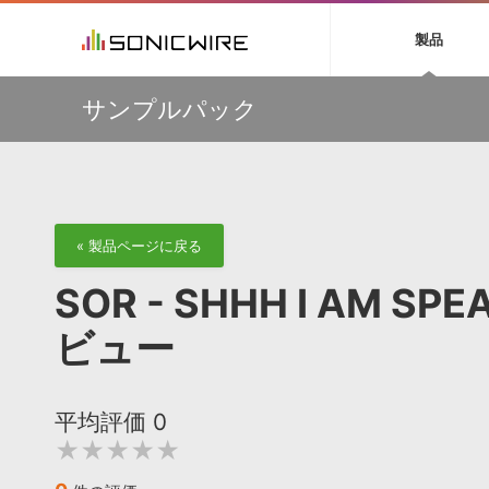
初音ミク NT
鏡音リン・レン V
製品
EZ DRUMMER 3
SERUM
ラ
ソフト音源 »
キャンペーン »
製品サポート情報 »
プラグ
特集 »
DTMガ
サンプルパック
音楽ダウンロードカード製作サービス
独立系ミ
ソフト音源
プラグ
製品一覧
【期間延長】Sound Ideasの業界標準効果音パックが
VOCALOID4 ENGINE製品サポート
製品一覧
特集一覧
DTM初心
ービス
50%OFF！MID YEAR SALE！
EZ DRUMMER ENGINE製品サポート
楽器＆カテゴリ
カテゴリ
インタビ
サンプル
【VSL】ミュートを装着して収録された、しっとりと美し
KONTAKT PLAYER 5製品サポート
メーカー
いソロ・ストリングス音源がセール中！
メーカー
TIPS記事
VIENNA INSTRUMENTS製品サポート
バーチャルシ
【W.A. Production】サマーセール！最大85％OFF
エンジン
ランキン
APS
SLS
サウンド・ラ
【W.A. Production】Synthwave をフィーチャーした
« 製品ページに戻る
ランキング
IMPERFECT用プリセットパックが49％OFF
オーディオ・
BGMやセリフの抽出・削除を実現する音声
製品の仕様
【MAAT】R128のラウドネス、DRiなどを自動的に測定す
サンプルパッ
SOR - SHHH I AM S
分離サービス
規制作・
る唯一のソフトウェア『DROffline MkII』
DAW »
効果音 
ビュー
Ableton Live
製品一覧
Bitwig
カテゴリ
平均評価
0
Cubase
メーカー
★★★★★
FL Studio
ランキン
SoundBridge
シングル