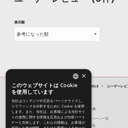
表示順
×
このウェブサイトは Cookie
SOR - SHHH I AM SPEAKING BUNDLE
ユーザーレビ
ENGLISH
を使用しています
JAPANESE
当社はコンテンツや広告をパーソナライズし、
トラフィックを分析するために Cookie を使用
製品
ニュース
します。また、当社は、お客様による当社サイ
トの使用に関する情報を広告および分析パート
ソフト音源
キャンペーン一覧
ナーと共有します。これらの情報は、お客様が
プラグイン・エフェクト
特集一覧
提供した他の情報、またはお客様によるサービ