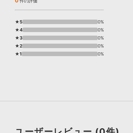
0
件の評価
★5
0%
★4
0%
★3
0%
★2
0%
★1
0%
ユーザーレビュー (0件)