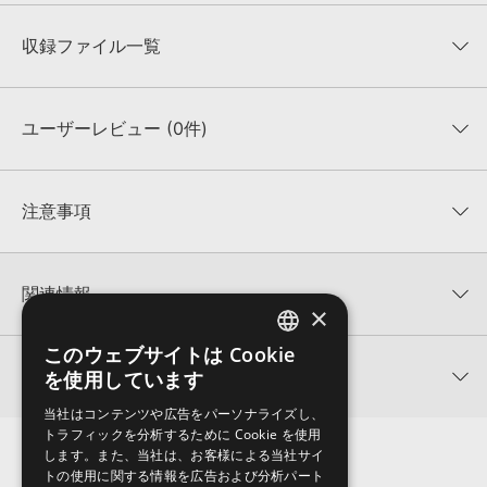
収録ファイル一覧
ユーザーレビュー (0件)
収録ファイル一覧
平均評価
0
★★★★★
注意事項
0
件の評価
KONTAKTフォーマットについて：
サンプルパック製品の
★5
0%
KONTAKTフォーマットは、
製品版KONTAKT（別売）
に読み込ん
関連情報
★4
0%
でお使いいただけます。無償版のKONTAKT PLAYERではお使いい
×
★3
0%
ただけませんので、ご注意ください。また、「ライブラリ・タブ」
【Producer Loops】約4,000タイトルのサンプルパックが最大
★2
0%
このウェブサイトは Cookie
への表示にも対応しておりません。
ENGLISH
50%OFF！サマーセール！
★1
0%
関連サポート情報
を使用しています
4GBを超えるデータに関するご注意：
FAT32でフォーマットされた
JAPANESE
KING LOOPS 製品一覧
HDDには、1ファイル4GBを超えるデータを格納することができま
当社はコンテンツや広告をパーソナライズし、
レビューをもっと見る »
せん。データ容量が4GBを超えるダウンロード製品をご購入いただ
LATIN SUMMER BUNDLE (VOLS 1-3)のサポート情報
トラフィックを分析するために Cookie を使用
MIDI形式サンプルパックの追加方法
きます際には、NTFSやHFS＋でフォーマットされたHDDをご用意
します。また、当社は、お客様による当社サイ
いただく必要がございます。
2022.06.06
トの使用に関する情報を広告および分析パート