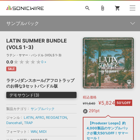
search
attach_file
shopping_cart
サンプルパック
LATIN SUMMER BUNDLE
初音ミク NT
鏡音リン・レン V4X
巡音ルカ V4X
MEIKO V3
製品一覧
ソフト音源 »
(VOLS 1-3)
KAITO V3
VOCALOID
TOONTRACK
SPITFIRE AUDIO
ラテン・サマー・バンドル (VOLS 1-3)
VIENNA
EZ DRUMMER 3
SERUM
ライセンスフリーBGM
★★★★★
0.0
0
»
プラグイン・エフェクト »
サンプルパックを試そう
ボーカル抜き出し
DUBSTEP
ジャンル
キャンペーン »
SALE
ELECTRONICA
EDM
TRANCE
MUTANT
ROUTER.FM
ラテン/ダンスホール/アフロトラップ
SONOCA
サンプルパック »
のお得な3セットバンドル版
特集 »
製品サポート情報 »
メーカー
デモサウンド(3)
税込価格
ソフト音源
プラグイン・エフェクト
サンプルパック
¥5,824
ソフトウェア／ツール »
50%OFF
¥11,649
ニュースレター »
DTMガイド »
製品カテゴリ
サンプルパック
ソフトウェア／ツール
DAW
効果音
BGM
291pt
音楽カード
製作サービス
フォーマット
ジャンル
LATIN
,
AFRO
,
REGGAETON
,
DAW »
Dancehall
,
TRAP
【Producer Loops】約
SONICWIREブログ »
FAQ »
4,000製品のサンプルパッ
楽曲配信流通
サービス
フォーマット
WAV
,
MIDI
クが最大50%OFF！サマー
ランキング
セール！