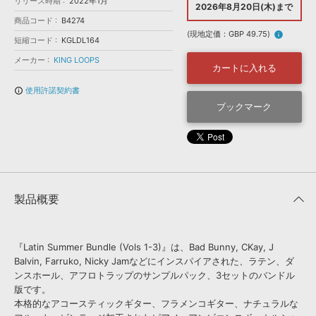
効果音 »
リリース時期
2022年1月
2026年8月20日(木)まで
お問い合わせ »
商品コード
B4274
無償のサウンド
管理ソフト
(現地定価：GBP 49.75)
info
短縮コード
KGLDL164
BGM »
メーカー
KING LOOPS
次世代型
ボーカル・エディタ
カートに入れる
使用許諾契約書
info_outline
APS
ブックマーク
映像のBGM・
セリフを音声分離
SLS
音素材の制作・
ライセンス提供
製品概要
『Latin Summer Bundle (Vols 1-3)』は、Bad Bunny, CKay, J
Balvin, Farruko, Nicky Jamなどにインスパイアされた、ラテン、ダ
ンスホール、アフロトラップのサンプルパック、3セットのバンドル
版です。
本格的なアコースティックギター、フラメンコギター、ナチュラルな