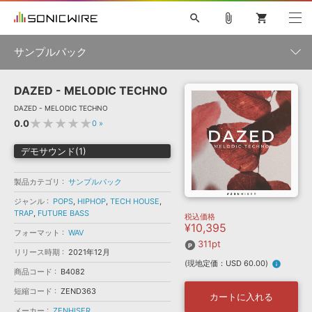
search
attach_file
shopping_cart
サンプルパック
DAZED - MELODIC TECHNO
初音ミク NT
鏡音リン・レン V4X
巡音ルカ V4X
MEIKO V3
製品一覧
ソフト音源 »
DAZED - MELODIC TECHNO
KAITO V3
VOCALOID
TOONTRACK
SPITFIRE AUDIO
★★★★★
0.0
0
»
VIENNA
EZ DRUMMER 3
SERUM
ライセンスフリーBGM
プラグイン・エフェクト »
サンプルパックを試そう
ボーカル抜き出し
DUBSTEP
ジャンル
デモサウンド(1)
キャンペーン »
ELECTRONICA
EDM
TRANCE
MUTANT
ROUTER.FM
製品カテゴリ
サンプルパック
SONOCA
サンプルパック »
特集 »
製品サポート情報 »
メーカー
ジャンル
POPS
,
HIPHOP
,
TECH HOUSE
,
TRAP
,
FUTURE BASS
税込価格
ソフト音源
プラグイン・エフェクト
サンプルパック
¥10,395
ソフトウェア／ツール »
フォーマット
WAV
ニュースレター »
DTMガイド »
311pt
ソフトウェア／ツール
DAW
効果音
BGM
音楽カード
製作サービス
リリース時期
2021年12月
フォーマット
(現地定価：USD 60.00)
info
DAW »
商品コード
B4082
SONICWIREブログ »
FAQ »
短縮コード
ZEND363
楽曲配信流通
サービス
カートに入れる
ランキング
メーカー
ZENHISER