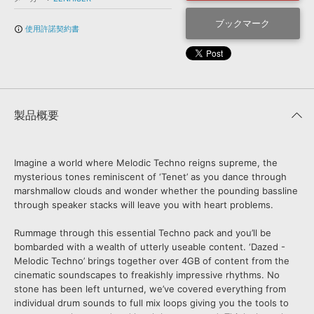
効果音 »
お問い合わせ »
無償のサウンド
管理ソフト
ブックマーク
使用許諾契約書
info_outline
BGM »
次世代型
ボーカル・エディタ
APS
映像のBGM・
セリフを音声分離
製品概要
SLS
音素材の制作・
ライセンス提供
Imagine a world where Melodic Techno reigns supreme, the
mysterious tones reminiscent of ‘Tenet’ as you dance through
marshmallow clouds and wonder whether the pounding bassline
through speaker stacks will leave you with heart problems.
Rummage through this essential Techno pack and you’ll be
bombarded with a wealth of utterly useable content. ‘Dazed -
Melodic Techno’ brings together over 4GB of content from the
cinematic soundscapes to freakishly impressive rhythms. No
stone has been left unturned, we’ve covered everything from
individual drum sounds to full mix loops giving you the tools to