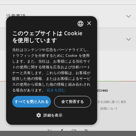
平均評価
0
★★★★★
注意事項
×
0
件の評価
KONTAKTフォーマットについて：
サンプルパック製品の
このウェブサイトは Cookie
ENGLISH
★5
0%
KONTAKTフォーマットは、
製品版KONTAKT（別売）
に読み込ん
関連情報
を使用しています
★4
0%
でお使いいただけます。無償版のKONTAKT PLAYERではお使いい
JAPANESE
★3
0%
ただけませんので、ご注意ください。また、「ライブラリ・タブ」
当社はコンテンツや広告をパーソナライズし、
ZENHISER 製品一覧
★2
0%
への表示にも対応しておりません。
トラフィックを分析するために Cookie を使用
★1
0%
します。また、当社は、お客様による当社サイ
4GBを超えるデータに関するご注意：
FAT32でフォーマットされた
トの使用に関する情報を広告および分析パート
HDDには、1ファイル4GBを超えるデータを格納することができま
ナーと共有します。これらの情報は、お客様が
レビューをもっと見る »
せん。データ容量が4GBを超えるダウンロード製品をご購入いただ
提供した他の情報、またはお客様によるサービ
きます際には、NTFSやHFS＋でフォーマットされたHDDをご用意
スの使用から収集した他の情報と組み合わされ
いただく必要がございます。
る場合があります。
続きを読む
サンプルパック
DAZED - MELODIC TECHNO
製品の購入手続き完了後、受注確認メールとシリアルナンバーをお
すべてを受け入れる
全て拒否する
会社概要
環境保護（CSR）への取り組み
特定商取引に関する法律に基づく表示
知らせするメールの2通が送信されます。メールに記載されており
サイト動作環境
利用規約
個人情報の保護について
採用について
ます説明に沿って、製品のダウンロード／導入を行って下さい。
詳細を表示
サンプルパック製品には、原則として日本語版操作マニュアルをご
用意しておりません。ご購入後のご不明点や詳細に関するお問い合
わせなどは
テクニカルサポート
までご連絡ください。