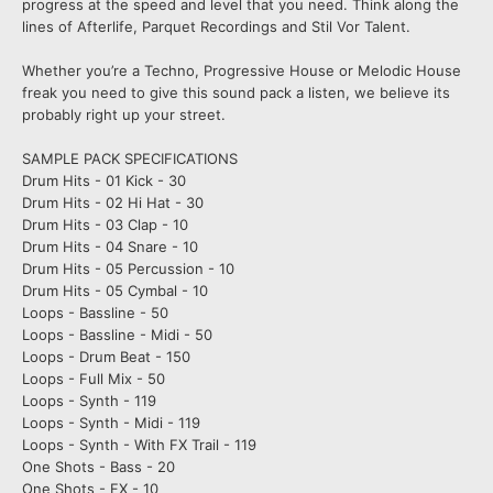
progress at the speed and level that you need. Think along the
lines of Afterlife, Parquet Recordings and Stil Vor Talent.
Whether you’re a Techno, Progressive House or Melodic House
freak you need to give this sound pack a listen, we believe its
probably right up your street.
SAMPLE PACK SPECIFICATIONS
Drum Hits - 01 Kick - 30
Drum Hits - 02 Hi Hat - 30
Drum Hits - 03 Clap - 10
Drum Hits - 04 Snare - 10
Drum Hits - 05 Percussion - 10
Drum Hits - 05 Cymbal - 10
Loops - Bassline - 50
Loops - Bassline - Midi - 50
Loops - Drum Beat - 150
Loops - Full Mix - 50
Loops - Synth - 119
Loops - Synth - Midi - 119
Loops - Synth - With FX Trail - 119
One Shots - Bass - 20
One Shots - FX - 10