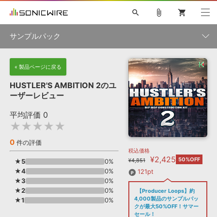
search
attach_file
shopping_cart
サンプルパック
初音ミク NT
鏡音リン・レン V4X
巡音ルカ V4X
MEIKO V3
製品一覧
« 製品ページに戻る
ソフト音源 »
KAITO V3
VOCALOID
TOONTRACK
SPITFIRE AUDIO
HUSTLER'S AMBITION 2のユ
VIENNA
EZ DRUMMER 3
SERUM
ライセンスフリーBGM
ーザーレビュー
プラグイン・エフェクト »
サンプルパックを試そう
ボーカル抜き出し
DUBSTEP
ジャンル
キャンペーン »
平均評価
0
ELECTRONICA
EDM
TRANCE
MUTANT
ROUTER.FM
★★★★★
SONOCA
サンプルパック »
特集 »
製品サポート情報 »
メーカー
0
件の評価
税込価格
ソフト音源
プラグイン・エフェクト
サンプルパック
¥2,425
ソフトウェア／ツール »
50%OFF
¥4,851
★5
0%
ニュースレター »
DTMガイド »
★4
ソフトウェア／ツール
0%
DAW
効果音
BGM
121pt
音楽カード
製作サービス
フォーマット
★3
0%
DAW »
★2
0%
【Producer Loops】約
SONICWIREブログ »
FAQ »
4,000製品のサンプルパッ
★1
0%
楽曲配信流通
サービス
クが最大50%OFF！サマー
ランキング
セール！