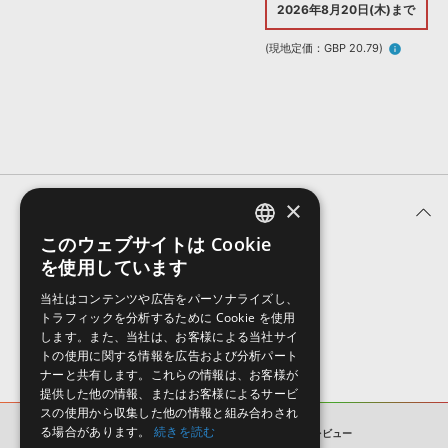
効果音 »
2026年8月20日(木)まで
お問い合わせ »
無償のサウンド
管理ソフト
(現地定価：GBP 20.79)
info
BGM »
次世代型
ボーカル・エディタ
APS
映像のBGM・
セリフを音声分離
×
SLS
ユーザーレビュー (0件)
音素材の制作・
ライセンス提供
このウェブサイトは Cookie
ENGLISH
を使用しています
表示順
JAPANESE
当社はコンテンツや広告をパーソナライズし、
トラフィックを分析するために Cookie を使用
します。また、当社は、お客様による当社サイ
トの使用に関する情報を広告および分析パート
ナーと共有します。これらの情報は、お客様が
提供した他の情報、またはお客様によるサービ
スの使用から収集した他の情報と組み合わされ
る場合があります。
続きを読む
HUSTLER'S AMBITION 2
ユーザーレビュー