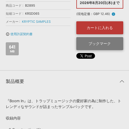
効果音 »
2026年8月20日(木)まで
商品コード
お問い合わせ »
B2895
無償のサウンド
管理ソフト
短縮コード
KRSD065
(現地定価：GBP 12.46)
info
BGM »
メーカー
KRYPTIC SAMPLES
次世代型
ボーカル・エディタ
カートに入れる
使用許諾契約書
info_outline
APS
ブックマーク
映像のBGM・
セリフを音声分離
641
MB
SLS
音素材の制作・
ライセンス提供
製品概要
『Boom In』は、トラップミュージックの愛好家の為に制作した、ト
レンディなサウンドが詰まったサンプルパックです。
収録内容