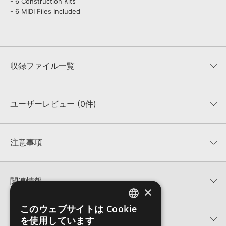
- 6 Construction Kits
- 6 MIDI Files Included
収録ファイル一覧
ユーザーレビュー (0件)
収録ファイル一覧
平均評価
0
★★★★★
注意事項
0
件の評価
KONTAKTフォーマットについて：
サンプルパック製品の
★5
0%
KONTAKTフォーマットは、
製品版KONTAKT（別売）
に読み込ん
関連情報
★4
0%
でお使いいただけます。無償版のKONTAKT PLAYERではお使いい
×
★3
0%
ただけませんので、ご注意ください。また、「ライブラリ・タブ」
【Producer Loops】約4,000タイトルのサンプルパックが最大
★2
0%
このウェブサイトは Cookie
への表示にも対応しておりません。
ENGLISH
50%OFF！サマーセール！
★1
0%
関連サポート情報
を使用しています
4GBを超えるデータに関するご注意：
FAT32でフォーマットされた