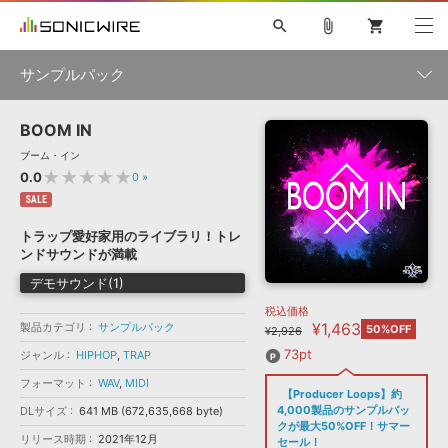
search
attach_file
shopping_cart
サンプルパック
BOOM IN
初音ミク NT
鏡音リン・レン V4X
巡音ルカ V4X
MEIKO V3
製品一覧
ソフト音源 »
ブーム・イン
KAITO V3
VOCALOID
TOONTRACK
SPITFIRE AUDIO
★★★★★
0.0
0
»
VIENNA
EZ DRUMMER 3
SERUM
ライセンスフリーBGM
SALE
プラグイン・エフェクト »
サンプルパックを試そう
ボーカル抜き出し
DUBSTEP
ジャンル
キャンペーン »
トラップ愛好家用のライブラリ！トレ
ELECTRONICA
EDM
TRANCE
MUTANT
ROUTER.FM
ンドサウンドが満載
SONOCA
サンプルパック »
特集 »
デモサウンド(1)
製品サポート情報 »
メーカー
税込価格
ソフト音源
プラグイン・エフェクト
サンプルパック
¥1,463
製品カテゴリ
ソフトウェア／ツール »
サンプルパック
50%OFF
¥2,926
ニュースレター »
DTMガイド »
ソフトウェア／ツール
DAW
効果音
BGM
73pt
ジャンル
HIPHOP
,
TRAP
音楽カード
製作サービス
フォーマット
フォーマット
WAV
,
MIDI
DAW »
【Producer Loops】約
SONICWIREブログ »
FAQ »
4,000製品のサンプルパッ
DLサイズ
641 MB (672,635,668 byte)
楽曲配信流通
サービス
クが最大50%OFF！サマー
リリース時期
2021年12月
ランキング
セール！