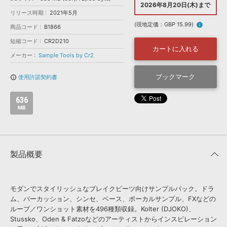
効果音 »
2026年8月20日(木)まで
お問い合わせ »
リリース時期
2021年5月
無償のサウンド
管理ソフト
(現地定価：GBP 15.99)
info
商品コード
B1866
BGM »
短縮コード
CR2D210
次世代型
ボーカル・エディタ
カートに入れる
メーカー
Sample Tools by Cr2
APS
ブックマーク
映像のBGM・
セリフを音声分離
使用許諾契約書
info_outline
636
SLS
音素材の制作・
ライセンス提供
MB
製品概要
モダンでスタイリッシュなブレイクビーツ向けサンプルパック。ドラ
ム、パーカッション、シンセ、ベース、ボーカルサンプル、FXなどの
ループ／ワンショット素材を496種類収録。Kolter (DJOKO)、
Stussko、Oden & Fatzoなどのアーティストからインスピレーション