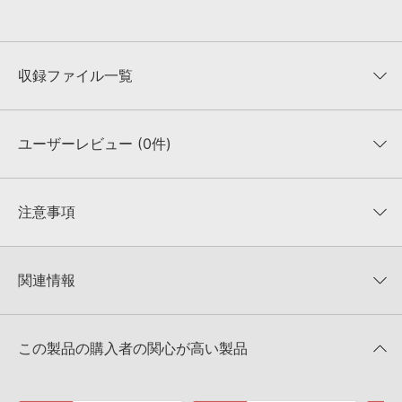
収録ファイル一覧
ユーザーレビュー (0件)
収録ファイル一覧
平均評価
0
★★★★★
注意事項
0
件の評価
KONTAKTフォーマットについて：
サンプルパック製品の
★5
0%
KONTAKTフォーマットは、
製品版KONTAKT（別売）
に読み込ん
関連情報
★4
0%
でお使いいただけます。無償版のKONTAKT PLAYERではお使いい
★3
0%
ただけませんので、ご注意ください。また、「ライブラリ・タブ」
【Sample Tools by Cr2】幅広いジャンルのサンプルパックが
★2
0%
への表示にも対応しておりません。
50%OFF！サマーセール！
★1
0%
この製品の購入者の関心が高い製品
4GBを超えるデータに関するご注意：
FAT32でフォーマットされた
Sample Tools by Cr2 製品一覧
HDDには、1ファイル4GBを超えるデータを格納することができま
レビューをもっと見る »
せん。データ容量が4GBを超えるダウンロード製品をご購入いただ