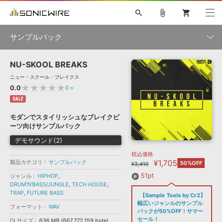
search
attach_file
shopping_cart
サンプルパック
NU-SKOOL BREAKS
初音ミク NT
鏡音リン・レン V4X
巡音ルカ V4X
MEIKO V3
製品一覧
ソフト音源 »
ニュー・スクール・ブレイクス
KAITO V3
VOCALOID
TOONTRACK
SPITFIRE AUDIO
★★★★★
0.0
0
»
VIENNA
EZ DRUMMER 3
SERUM
ライセンスフリーBGM
SALE
プラグイン・エフェクト »
サンプルパックを試そう
ボーカル抜き出し
DUBSTEP
ジャンル
キャンペーン »
モダンでスタイリッシュなブレイクビ
ELECTRONICA
EDM
TRANCE
MUTANT
ROUTER.FM
ーツ向けサンプルパック
SONOCA
サンプルパック »
特集 »
デモサウンド(2)
製品サポート情報 »
メーカー
税込価格
ソフト音源
プラグイン・エフェクト
サンプルパック
¥1,705
製品カテゴリ
ソフトウェア／ツール »
サンプルパック
50%OFF
¥3,410
ニュースレター »
DTMガイド »
ソフトウェア／ツール
DAW
効果音
BGM
51pt
ジャンル
HIPHOP
,
音楽カード
製作サービス
フォーマット
DRUM'N'BASS/JUNGLE
,
TECH HOUSE
,
DAW »
TRAP
,
FUTURE BASS
【Sample Tools by Cr2】
SONICWIREブログ »
FAQ »
幅広いジャンルのサンプル
フォーマット
WAV
楽曲配信流通
サービス
パックが50%OFF！サマー
ランキング
セール！
DLサイズ
636 MB (667,772,159 byte)