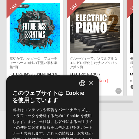
きます際には、NTFSやHFS＋でフォーマットされたHDDをご用意
いただく必要がございます。
製品の購入手続き完了後、受注確認メールとシリアルナンバーをお
知らせするメールの2通が送信されます。メールに記載されており
ます説明に沿って、製品のダウンロード／導入を行って下さい。
サンプルパック製品には、原則として日本語版操作マニュアルをご
用意しておりません。ご購入後のご不明点や詳細に関するお問い合
わせなどは
テクニカルサポート
までご連絡ください。
華やかでハッピーな、フューチ
グルーヴィーで、ソウルフルな
モダ
デモソングは、製品収録サウンドを使ってできることを紹介するた
ャーベース向けの手堅い素材集
エレピに特化したサンプルパッ
煌び
めのデモンストレーション用の楽曲です。原則として、デモソング
第2弾
ク第２弾！
ハウ
そのものをお使いいただくことはできません。また、デモソングを
FUTURE BASS ESSENTIALS VOL 2
ELECTRIC PIANO 2
MELO
構成する全てのサウンドが、サンプルパックに含まれていることを
×
¥7,029
¥3,514(50%OFF)
¥7,832
¥3,916(50%OFF)
¥3,4
保証するものではありません。
175pt
195pt
5
このウェブサイトは Cookie
ENGLISH
ダウンロード製品という性質上、一切の返品・返金はお受け付け致
を使用しています
しかねます。
JAPANESE
当社はコンテンツや広告をパーソナライズし、
トラフィックを分析するために Cookie を使用
します。また、当社は、お客様による当社サイ
トの使用に関する情報を広告および分析パート
ナーと共有します。これらの情報は、お客様が