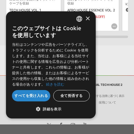
ケープを収録
収録
¥3,15
ダウンロード製品という性質上、一切の返品・返金はお受け付け致
1
TECH HOUSE VOL. 1
AFRO HOUSE ESSENCE VOL. 2
しかねます。
×
¥4,257
¥2,979(30%OFF)
¥3,619
¥2,533(30%OFF)
89pt
75pt
このウェブサイトは Cookie
ENGLISH
を使用しています
JAPANESE
当社はコンテンツや広告をパーソナライズし、
トラフィックを分析するために Cookie を使用
します。また、当社は、お客様による当社サイ
トの使用に関する情報を広告および分析パート
ナーと共有します。これらの情報は、お客様が
提供した他の情報、またはお客様によるサービ
スの使用から収集した他の情報と組み合わされ
る場合があります。
続きを読む
サンプルパック
JOSU FREIRE PRESENTS MINIMAL TECH HOUSE 2
すべてを受け入れる
全て拒否する
会社概要
環境保護（CSR）への取り組み
特定商取引に関する法律に基づく表示
サイト動作環境
利用規約
個人情報の保護について
採用について
詳細を表示