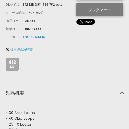
効果音 »
DLサイズ
812 MB (851,486,752 byte)
お問い合わせ »
無償のサウンド
管理ソフト
ブックマーク
リリース時期
2021年2月
BGM »
商品コード
A9790
次世代型
ボーカル・エディタ
短縮コード
BINGO099
メーカー
BINGOSHAKERZ
APS
映像のBGM・
セリフを音声分離
使用許諾契約書
info_outline
SLS
音素材の制作・
ライセンス提供
812
MB
製品概要
- 30 Bass Loops
- 40 Clap Loops
- 25 FX Loops