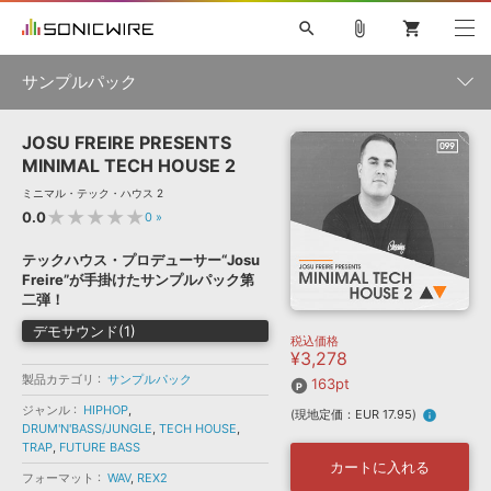
search
attach_file
shopping_cart
サンプルパック
JOSU FREIRE PRESENTS
初音ミク NT
鏡音リン・レン V4X
巡音ルカ V4X
MEIKO V3
製品一覧
ソフト音源 »
MINIMAL TECH HOUSE 2
KAITO V3
VOCALOID
TOONTRACK
SPITFIRE AUDIO
ミニマル・テック・ハウス 2
VIENNA
EZ DRUMMER 3
SERUM
ライセンスフリーBGM
★★★★★
0.0
0
»
プラグイン・エフェクト »
サンプルパックを試そう
ボーカル抜き出し
DUBSTEP
ジャンル
キャンペーン »
テックハウス・プロデューサー“Josu
ELECTRONICA
EDM
TRANCE
MUTANT
ROUTER.FM
Freire”が手掛けたサンプルパック第
SONOCA
サンプルパック »
二弾！
特集 »
製品サポート情報 »
メーカー
デモサウンド(1)
税込価格
ソフト音源
プラグイン・エフェクト
サンプルパック
¥3,278
ソフトウェア／ツール »
ニュースレター »
製品カテゴリ
サンプルパック
DTMガイド »
163pt
ソフトウェア／ツール
DAW
効果音
BGM
音楽カード
製作サービス
フォーマット
ジャンル
HIPHOP
,
(現地定価：EUR 17.95)
info
DAW »
DRUM'N'BASS/JUNGLE
,
TECH HOUSE
,
SONICWIREブログ »
FAQ »
TRAP
,
FUTURE BASS
楽曲配信流通
サービス
カートに入れる
フォーマット
WAV
,
REX2
ランキング