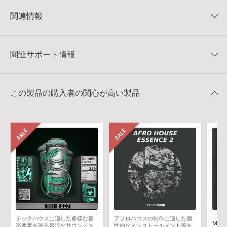
KONTAKTフォーマットについて：
サンプルパック製品の
★5
0%
KONTAKTフォーマットは、
製品版KONTAKT（別売）
に読み込ん
関連情報
★4
0%
でお使いいただけます。無償版のKONTAKT PLAYERではお使いい
★3
0%
ただけませんので、ご注意ください。また、「ライブラリ・タブ」
BINGOSHAKERZ 製品一覧
★2
0%
への表示にも対応しておりません。
★1
0%
関連サポート情報
JOSU FREIRE PRESENTS MINIMAL TECH HOUSE 2のサポート情
4GBを超えるデータに関するご注意：
FAT32でフォーマットされた
報
HDDには、1ファイル4GBを超えるデータを格納することができま
レビューをもっと見る »
せん。データ容量が4GBを超えるダウンロード製品をご購入いただ
Reason Studios社「Reason」及び関連ソフトでのプリセット追
きます際には、NTFSやHFS＋でフォーマットされたHDDをご用意
この製品の購入者の関心が高い製品
加方法
いただく必要がございます。
2022.06.06
製品の購入手続き完了後、受注確認メールとシリアルナンバーをお
知らせするメールの2通が送信されます。メールに記載されており
マークのついた情報は、該当する製品のご購入ユーザー様専用となって
ます説明に沿って、製品のダウンロード／導入を行って下さい。
おります。ご覧頂くには、該当する製品をご購入頂く必要がございます。
サンプルパック製品には、原則として日本語版操作マニュアルをご
用意しておりません。ご購入後のご不明点や詳細に関するお問い合
JOSU FREIRE PRESENTS MINIMAL TECH HOUSE 2のサポート情
わせなどは
報
テクニカルサポート
までご連絡ください。
デモソングは、製品収録サウンドを使ってできることを紹介するた
めのデモンストレーション用の楽曲です。原則として、デモソング
そのものをお使いいただくことはできません。また、デモソングを
構成する全てのサウンドが、サンプルパックに含まれていることを
テックハウスに適した多様な音
アフロハウスの制作に適した個
保証するものではありません。
楽要素を誇る贅沢なサウンドス
性的なインストゥルメント等を