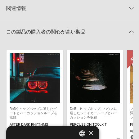
★5
0%
KONTAKTフォーマットは、
製品版KONTAKT（別売）
に読み込ん
関連情報
★4
0%
でお使いいただけます。無償版のKONTAKT PLAYERではお使いい
★3
0%
ただけませんので、ご注意ください。また、「ライブラリ・タブ」
【Diginoiz】サマーセール・サンプル編！Rnb／Hiphopサウンド中
★2
0%
への表示にも対応しておりません。
心のサンプル集が50%OFF！
★1
0%
この製品の購入者の関心が高い製品
4GBを超えるデータに関するご注意：
FAT32でフォーマットされた
DIGINOIZ 製品一覧
HDDには、1ファイル4GBを超えるデータを格納することができま
レビューをもっと見る »
せん。データ容量が4GBを超えるダウンロード製品をご購入いただ
きます際には、NTFSやHFS＋でフォーマットされたHDDをご用意
いただく必要がございます。
製品の購入手続き完了後、受注確認メールとシリアルナンバーをお
知らせするメールの2通が送信されます。メールに記載されており
ます説明に沿って、製品のダウンロード／導入を行って下さい。
サンプルパック製品には、原則として日本語版操作マニュアルをご
用意しておりません。ご購入後のご不明点や詳細に関するお問い合
わせなどは
テクニカルサポート
までご連絡ください。
RnBやヒップホップに適したビ
DnB、ヒップホップ、ハウスに
マン
デモソングは、製品収録サウンドを使ってできることを紹介するた
ートとパーカッションループを
適したシェイカーループとパー
満載
めのデモンストレーション用の楽曲です。原則として、デモソング
収録
カッションを収録
ライ
そのものをお使いいただくことはできません。また、デモソングを
AFTER DARK RHYTHMS
PERCUSSION TOOLKIT
FUNN
構成する全てのサウンドが、サンプルパックに含まれていることを
×
¥5,115
¥5,115
¥3,19
保証するものではありません。
255pt
255pt
6