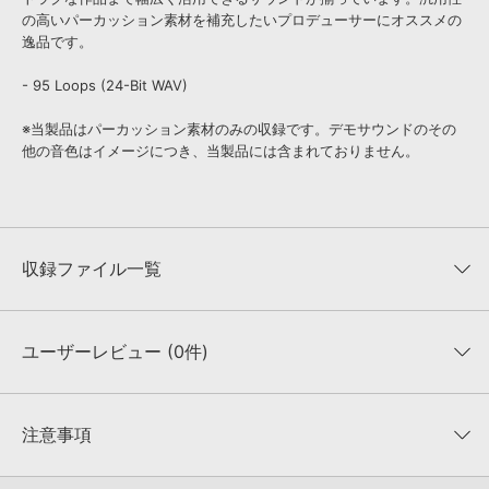
の高いパーカッション素材を補充したいプロデューサーにオススメの
逸品です。
- 95 Loops (24-Bit WAV)
※当製品はパーカッション素材のみの収録です。デモサウンドのその
他の音色はイメージにつき、当製品には含まれておりません。
収録ファイル一覧
ユーザーレビュー (0件)
収録ファイル一覧
平均評価
0
★★★★★
注意事項
0
件の評価
KONTAKTフォーマットについて：
サンプルパック製品の