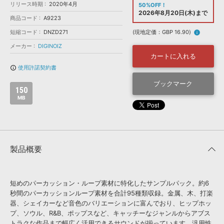
効果音 »
リリース時期
2020年4月
50%OFF！
お問い合わせ »
2026年8月20日(木)まで
無償のサウンド
管理ソフト
商品コード
A9223
BGM »
短縮コード
DNZD271
(現地定価：GBP 16.90)
info
次世代型
ボーカル・エディタ
メーカー
DIGINOIZ
カートに入れる
使用許諾契約書
info_outline
APS
映像のBGM・
セリフを音声分離
ブックマーク
150
MB
SLS
音素材の制作・
ライセンス提供
製品概要
短めのパーカッション・ループ素材に特化したサンプルパック。約6
秒間のパーカッションループ素材を合計95種類収録。金属、木、打楽
器、シェイカーなど音色のバリエーションに富んでおり、ヒップホッ
プ、ソウル、R&B、ポップスなど、キャッチーなジャンルからアブス
トラクな作品まで幅広く活用できるサウンドが揃っています。汎用性