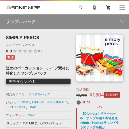
search
attach_file
shopping_cart
サンプルパック
SIMPLY PERCS
初音ミク NT
鏡音リン・レン V4X
巡音ルカ V4X
MEIKO V3
製品一覧
ソフト音源 »
シンプリー・パークス
KAITO V3
VOCALOID
TOONTRACK
SPITFIRE AUDIO
★★★★★
0.0
0
»
VIENNA
EZ DRUMMER 3
SERUM
ライセンスフリーBGM
SALE
プラグイン・エフェクト »
サンプルパックを試そう
ボーカル抜き出し
DUBSTEP
ジャンル
キャンペーン »
短めのパーカッション・ループ素材に
ELECTRONICA
EDM
TRANCE
MUTANT
ROUTER.FM
特化したサンプルパック
SONOCA
サンプルパック »
特集 »
デモサウンド(1)
製品サポート情報 »
メーカー
税込価格
ソフト音源
プラグイン・エフェクト
サンプルパック
¥1,804
製品カテゴリ
ソフトウェア／ツール »
サンプルパック
50%OFF
¥3,608
ニュースレター »
DTMガイド »
ソフトウェア／ツール
DAW
効果音
BGM
90pt
ジャンル
POPS
,
HIPHOP
,
INSTRUMENTS
,
音楽カード
製作サービス
フォーマット
TECH HOUSE
,
TRAP
DAW »
【Diginoiz】サマーセー
SONICWIREブログ »
フォーマット
WAV
FAQ »
ル・サンプル編！本場直送
楽曲配信流通
サービス
のRnb／Hiphopサウンド中
DLサイズ
150 MB (157,866,791 byte)
ランキング
心のサンプル集が