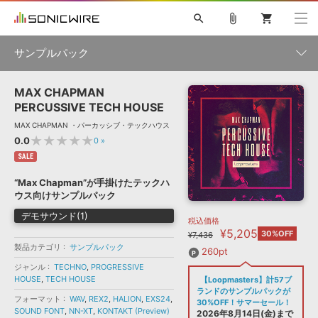
search
attach_file
shopping_cart
サンプルパック
MAX CHAPMAN
初音ミク NT
鏡音リン・レン V4X
巡音ルカ V4X
MEIKO V3
製品一覧
ソフト音源 »
PERCUSSIVE TECH HOUSE
KAITO V3
VOCALOID
TOONTRACK
SPITFIRE AUDIO
MAX CHAPMAN ・パーカッシブ・テックハウス
VIENNA
EZ DRUMMER 3
SERUM
ライセンスフリーBGM
★★★★★
0.0
0
»
プラグイン・エフェクト »
サンプルパックを試そう
ボーカル抜き出し
DUBSTEP
ジャンル
キャンペーン »
SALE
ELECTRONICA
EDM
TRANCE
MUTANT
ROUTER.FM
“Max Chapman”が手掛けたテックハ
SONOCA
サンプルパック »
ウス向けサンプルパック
特集 »
製品サポート情報 »
メーカー
デモサウンド(1)
税込価格
ソフト音源
プラグイン・エフェクト
サンプルパック
¥5,205
ソフトウェア／ツール »
30%OFF
¥7,436
ニュースレター »
DTMガイド »
製品カテゴリ
サンプルパック
ソフトウェア／ツール
DAW
効果音
BGM
260pt
音楽カード
製作サービス
フォーマット
ジャンル
TECHNO
,
PROGRESSIVE
DAW »
HOUSE
,
TECH HOUSE
【Loopmasters】計57ブ
SONICWIREブログ »
FAQ »
ランドのサンプルパックが
楽曲配信流通
サービス
フォーマット
WAV
,
REX2
,
HALION
,
EXS24
,
30%OFF！サマーセール！
SOUND FONT
,
NN-XT
,
KONTAKT (Preview)
ランキング
2026年8月14日(金)まで