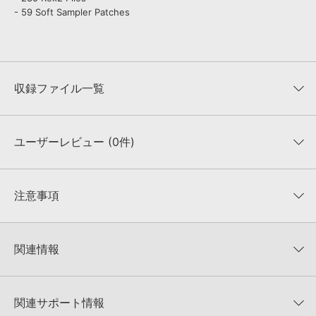
- 59 Soft Sampler Patches
収録ファイル一覧
ユーザーレビュー (0件)
収録ファイル一覧
平均評価
0
★★★★★
注意事項
0
件の評価
KONTAKTフォーマットについて：
サンプルパック製品の
★5
0%
KONTAKTフォーマットは、
製品版KONTAKT（別売）
に読み込ん
関連情報
★4
0%
でお使いいただけます。無償版のKONTAKT PLAYERではお使いい
★3
0%
ただけませんので、ご注意ください。また、「ライブラリ・タブ」
【Loopmasters】計57ブランドのサンプルパックが30%OFF！サ
★2
0%
への表示にも対応しておりません。
マーセール！
★1
0%
関連サポート情報
4GBを超えるデータに関するご注意：
FAT32でフォーマットされた