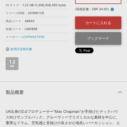
効果音 »
DLサイズ
1.22 GB (1,308,008,495 byte)
お問い合わせ »
無償のサウンド
管理ソフト
(現地定価：GBP 34.95)
info
リリース時期
2019年11月
BGM »
商品コード
A8843
カートに入れる
次世代型
ボーカル・エディタ
短縮コード
LMD898
メーカー
LOOPMASTERS
ブックマーク
APS
映像のBGM・
セリフを音声分離
使用許諾契約書
info_outline
SLS
音素材の制作・
ライセンス提供
1.2
GB
製品概要
UK出身のDJ/プロデューサー“Max Chapman”が手掛けたテックハウ
ス向けサンプルパック。グルーヴィーでリズミカルな素材を中心に、
重厚なドラム、空気感と音抜けの良さが心地良いパーカッション、エ