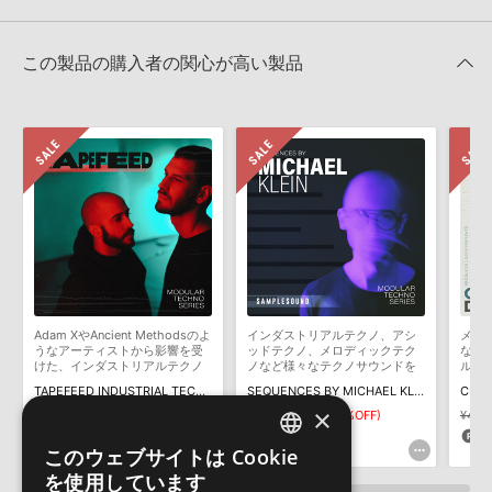
LOOPMASTERS 製品一覧
HDDには、1ファイル4GBを超えるデータを格納することができま
レビューをもっと見る »
せん。データ容量が4GBを超えるダウンロード製品をご購入いただ
MAX CHAPMAN PERCUSSIVE TECH HOUSEのサポート情報
Steinberg社「HALion」のプリセット追加方法
きます際には、NTFSやHFS＋でフォーマットされたHDDをご用意
この製品の購入者の関心が高い製品
いただく必要がございます。
2022.06.06
製品の購入手続き完了後、受注確認メールとシリアルナンバーをお
Apple社「EXS24」「Sampler」のサンプルパック追加方法
知らせするメールの2通が送信されます。メールに記載されており
ます説明に沿って、製品のダウンロード／導入を行って下さい。
2022.06.06
サンプルパック製品には、原則として日本語版操作マニュアルをご
Reason Studios社「Reason」及び関連ソフトでのプリセット追
用意しておりません。ご購入後のご不明点や詳細に関するお問い合
加方法
わせなどは
テクニカルサポート
までご連絡ください。
2022.06.06
デモソングは、製品収録サウンドを使ってできることを紹介するた
めのデモンストレーション用の楽曲です。原則として、デモソング
KONTAKT ライブラリのロード方法（Native Access 非対応製
そのものをお使いいただくことはできません。また、デモソングを
品）
構成する全てのサウンドが、サンプルパックに含まれていることを
Adam XやAncient Methodsのよ
インダストリアルテクノ、アシ
メロ
2022.01.21
保証するものではありません。
うなアーティストから影響を受
ッドテクノ、メロディックテク
なde
けた、インダストリアルテクノ
ノなど様々なテクノサウンドを
ルパ
ダウンロード製品という性質上、一切の返品・返金はお受け付け致
向けのサウンドを収録
収録
マークのついた情報は、該当する製品のご購入ユーザー様専用となって
TAPEFEED INDUSTRIAL TECHNO
SEQUENCES BY MICHAEL KLEIN MODULAR TECHNO SERIES
しかねます。
おります。ご覧頂くには、該当する製品をご購入頂く必要がございます。
×
¥3,608
¥2,525(30%OFF)
¥3,817
¥2,671(30%OFF)
¥4,8
75pt
80pt
1
MAX CHAPMAN PERCUSSIVE TECH HOUSEのサポート情報
このウェブサイトは Cookie
ENGLISH
を使用しています