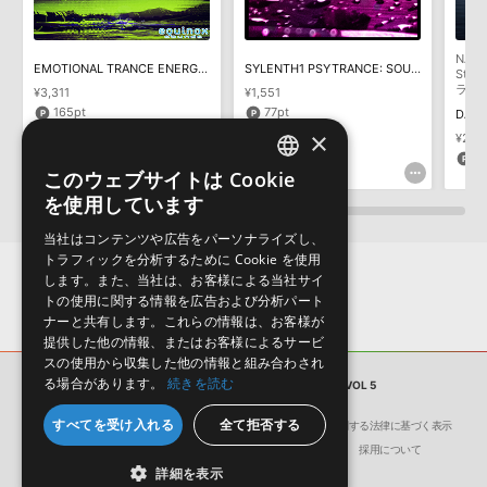
めのデモンストレーション用の楽曲です。原則として、デモソング
おります。ご覧頂くには、該当する製品をご購入頂く必要がございます。
そのものをお使いいただくことはできません。また、デモソングを
構成する全てのサウンドが、サンプルパックに含まれていることを
NANO
TRANCE OPENER VOL 5のサポート情報
EMOTIONAL TRANCE ENERGY 7
SYLENTH1 PSYTRANCE: SOUNDS FROM OUTER SPACE
保証するものではありません。
Stu
ラク
¥3,311
¥1,551
ダウンロード製品という性質上、一切の返品・返金はお受け付け致
165pt
77pt
DANC
しかねます。
×
¥2,7
1
このウェブサイトは Cookie
ENGLISH
を使用しています
JAPANESE
当社はコンテンツや広告をパーソナライズし、
トラフィックを分析するために Cookie を使用
します。また、当社は、お客様による当社サイ
トの使用に関する情報を広告および分析パート
ナーと共有します。これらの情報は、お客様が
提供した他の情報、またはお客様によるサービ
スの使用から収集した他の情報と組み合わされ
る場合があります。
続きを読む
サンプルパック
TRANCE OPENER VOL 5
すべてを受け入れる
全て拒否する
会社概要
環境保護（CSR）への取り組み
特定商取引に関する法律に基づく表示
サイト動作環境
利用規約
個人情報の保護について
採用について
詳細を表示