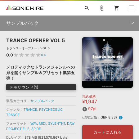
search
attach_file
shopping_cart
サンプルパック
TRANCE OPENER VOL 5
初音ミク NT
鏡音リン・レン V4X
巡音ルカ V4X
MEIKO V3
製品一覧
ソフト音源 »
トランス・オープナー・VOL 5
KAITO V3
VOCALOID
TOONTRACK
SPITFIRE AUDIO
★★★★★
0.0
0
»
VIENNA
EZ DRUMMER 3
SERUM
ライセンスフリーBGM
プラグイン・エフェクト »
サンプルパックを試そう
ボーカル抜き出し
DUBSTEP
ジャンル
メロディックなトランスジャンルへの
キャンペーン »
扉を開くサンプル＆プリセット集第五
ELECTRONICA
EDM
TRANCE
MUTANT
ROUTER.FM
弾！
SONOCA
サンプルパック »
特集 »
デモサウンド(1)
製品サポート情報 »
メーカー
税込価格
ソフト音源
プラグイン・エフェクト
サンプルパック
¥1,947
製品カテゴリ
サンプルパック
ソフトウェア／ツール »
ニュースレター »
DTMガイド »
97pt
ソフトウェア／ツール
DAW
効果音
BGM
ジャンル
TRANCE
,
PSYCHEDELIC
音楽カード
製作サービス
フォーマット
TRANCE
(現地定価：GBP 8.33)
info
DAW »
SONICWIREブログ »
フォーマット
WAV
,
MIDI
,
SYLENTH1
,
DAW
FAQ »
PROJECT FILE
,
SPIRE
楽曲配信流通
サービス
カートに入れる
ランキング
DLサイズ
878 MB (921,570,967 byte)