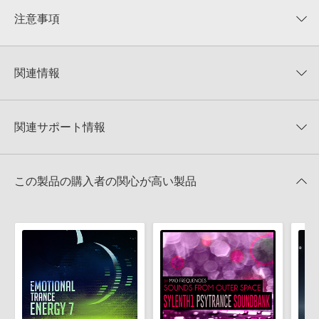
★★★★★
注意事項
0
件の評価
KONTAKTフォーマットについて：
サンプルパック製品の
★5
0%
KONTAKTフォーマットは、
製品版KONTAKT（別売）
に読み込ん
関連情報
★4
0%
でお使いいただけます。無償版のKONTAKT PLAYERではお使いい
★3
0%
ただけませんので、ご注意ください。また、「ライブラリ・タブ」
NANO MUSIK LOOPS 製品一覧
★2
0%
への表示にも対応しておりません。
★1
0%
関連サポート情報
TRANCE OPENER VOL 5のサポート情報
4GBを超えるデータに関するご注意：
FAT32でフォーマットされた
HDDには、1ファイル4GBを超えるデータを格納することができま
レビューをもっと見る »
せん。データ容量が4GBを超えるダウンロード製品をご購入いただ
Reveal Sound社『SPIRE』のプリセット追加方法
きます際には、NTFSやHFS＋でフォーマットされたHDDをご用意
この製品の購入者の関心が高い製品
いただく必要がございます。
2022.06.06
製品の購入手続き完了後、受注確認メールとシリアルナンバーをお
LennarDigital社「Sylenth1」のプリセット追加方法
知らせするメールの2通が送信されます。メールに記載されており
ます説明に沿って、製品のダウンロード／導入を行って下さい。
2022.06.06
サンプルパック製品には、原則として日本語版操作マニュアルをご
MIDI形式サンプルパックの追加方法
用意しておりません。ご購入後のご不明点や詳細に関するお問い合
2022.06.06
わせなどは
テクニカルサポート
までご連絡ください。
デモソングは、製品収録サウンドを使ってできることを紹介するた
マークのついた情報は、該当する製品のご購入ユーザー様専用となって