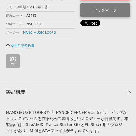
効果音 »
お問い合わせ »
リリース時期
2019年10月
無償のサウンド
管理ソフト
ブックマーク
商品コード
A8715
BGM »
短縮コード
NMLD350
次世代型
ボーカル・エディタ
メーカー
NANO MUSIK LOOPS
APS
使用許諾契約書
info_outline
映像のBGM・
セリフを音声分離
878
SLS
MB
音素材の制作・
ライセンス提供
製品概要
NANO MUSIK LOOPSの『TRANCE OPENER VOL 5』は、ビッグな
トランスアンセムを作るための素晴らしいメロディーが特徴です。本
製品には、5つのMIDI Trance Starter KitsとFL Studio用のプロジェ
クトがあり、MIDIとWAVファイルが含まれています。