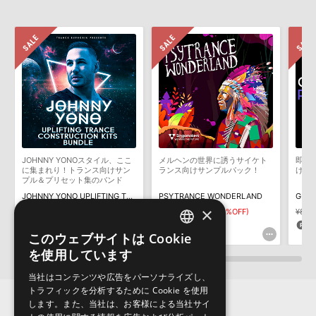
2022.06.06
製品の購入手続き完了後、受注確認メールとシリアルナンバーをお
知らせするメールの2通が送信されます。メールに記載されており
マークのついた情報は、該当する製品のご購入ユーザー様専用となって
ます説明に沿って、製品のダウンロード／導入を行って下さい。
おります。ご覧頂くには、該当する製品をご購入頂く必要がございます。
サンプルパック製品には、原則として日本語版操作マニュアルをご
用意しておりません。ご購入後のご不明点や詳細に関するお問い合
MANTRA PSYTRANCEのサポート情報
わせなどは
テクニカルサポート
までご連絡ください。
デモソングは、製品収録サウンドを使ってできることを紹介するた
めのデモンストレーション用の楽曲です。原則として、デモソング
そのものをお使いいただくことはできません。また、デモソングを
構成する全てのサウンドが、サンプルパックに含まれていることを
JOHNNY YONOスタイル、ここ
メルヘンの世界に誘うサイケト
即戦
保証するものではありません。
に集まれり！トランス向けサン
ランス向けサンプルパック！
けコ
プル＆プリセット集のバンド
ダウンロード製品という性質上、一切の返品・返金はお受け付け致
ル！
JOHNNY YONO UPLIFTING TRANCE KITS BUNDLE 1-3
PSYTRANCE WONDERLAND
GLOB
しかねます。
×
¥6,622
¥3,311(50%OFF)
¥6,369
¥4,458(30%OFF)
¥8,4
165pt
133pt
1
このウェブサイトは Cookie
ENGLISH
を使用しています
JAPANESE
当社はコンテンツや広告をパーソナライズし、
トラフィックを分析するために Cookie を使用
します。また、当社は、お客様による当社サイ