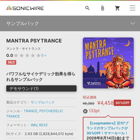
search
attach_file
shopping_cart
サンプルパック
MANTRA PSYTRANCE
初音ミク NT
鏡音リン・レン V4X
巡音ルカ V4X
MEIKO V3
製品一覧
ソフト音源 »
マントラ・サイトランス
KAITO V3
VOCALOID
TOONTRACK
SPITFIRE AUDIO
★★★★★
0.0
0
»
VIENNA
EZ DRUMMER 3
SERUM
ライセンスフリーBGM
SALE
プラグイン・エフェクト »
サンプルパックを試そう
ボーカル抜き出し
DUBSTEP
ジャンル
キャンペーン »
パワフルなサイケデリック効果を得ら
ELECTRONICA
EDM
TRANCE
MUTANT
ROUTER.FM
れるサンプルパック
SONOCA
サンプルパック »
特集 »
デモサウンド(1)
製品サポート情報 »
メーカー
税込価格
ソフト音源
プラグイン・エフェクト
サンプルパック
¥4,458
製品カテゴリ
ソフトウェア／ツール »
サンプルパック
30%OFF
¥6,369
ニュースレター »
DTMガイド »
ソフトウェア／ツール
DAW
効果音
BGM
133pt
ジャンル
TRANCE
,
PSYCHEDELIC
音楽カード
製作サービス
フォーマット
TRANCE
DAW »
【Loopmasters】計57ブ
SONICWIREブログ »
フォーマット
WAV
,
REX2
FAQ »
ランドのサンプルパックが
楽曲配信流通
サービス
30%OFF！サマーセール！
DLサイズ
2.63 GB (2,828,844,012 byte)
ランキング
2026年8月14日(金)まで