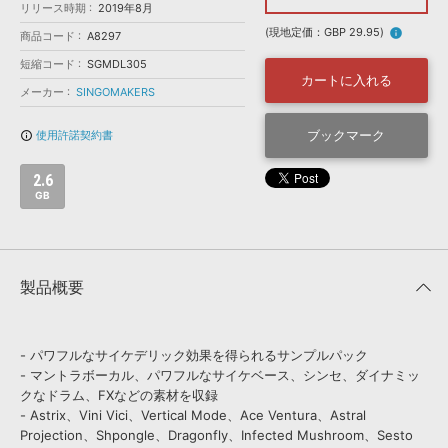
効果音 »
リリース時期
2019年8月
お問い合わせ »
無償のサウンド
管理ソフト
(現地定価：GBP 29.95)
info
商品コード
A8297
BGM »
短縮コード
SGMDL305
カートに入れる
次世代型
ボーカル・エディタ
メーカー
SINGOMAKERS
ブックマーク
使用許諾契約書
info_outline
APS
映像のBGM・
セリフを音声分離
2.6
GB
SLS
音素材の制作・
ライセンス提供
製品概要
- パワフルなサイケデリック効果を得られるサンプルパック
- マントラボーカル、パワフルなサイケベース、シンセ、ダイナミッ
クなドラム、FXなどの素材を収録
- Astrix、Vini Vici、Vertical Mode、Ace Ventura、Astral
Projection、Shpongle、Dragonfly、Infected Mushroom、Sesto