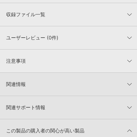
収録ファイル一覧
ユーザーレビュー (0件)
収録ファイル一覧
平均評価
0
★★★★★
注意事項
0
件の評価
KONTAKTフォーマットについて：
サンプルパック製品の
★5
0%
KONTAKTフォーマットは、
製品版KONTAKT（別売）
に読み込ん
関連情報
★4
0%
でお使いいただけます。無償版のKONTAKT PLAYERではお使いい
★3
0%
ただけませんので、ご注意ください。また、「ライブラリ・タブ」
【Loopmasters】計57ブランドのサンプルパックが30%OFF！サ
★2
0%
への表示にも対応しておりません。
マーセール！
★1
0%
関連サポート情報
4GBを超えるデータに関するご注意：
FAT32でフォーマットされた
SINGOMAKERS 製品一覧
HDDには、1ファイル4GBを超えるデータを格納することができま
レビューをもっと見る »
せん。データ容量が4GBを超えるダウンロード製品をご購入いただ
MANTRA PSYTRANCEのサポート情報
Reason Studios社「Reason」及び関連ソフトでのプリセット追
きます際には、NTFSやHFS＋でフォーマットされたHDDをご用意
この製品の購入者の関心が高い製品
加方法
いただく必要がございます。