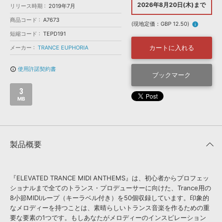
効果音 »
2026年8月20日(木)まで
リリース時期
2019年7月
お問い合わせ »
無償のサウンド
管理ソフト
商品コード
A7673
(現地定価：GBP 12.50)
info
BGM »
短縮コード
TEPD191
次世代型
ボーカル・エディタ
カートに入れる
メーカー
TRANCE EUPHORIA
使用許諾契約書
info_outline
APS
ブックマーク
映像のBGM・
セリフを音声分離
3
MB
SLS
音素材の制作・
ライセンス提供
製品概要
『ELEVATED TRANCE MIDI ANTHEMS』は、初心者からプロフェッ
ショナルまで全てのトランス・プロデューサーに向けた、Trance用の
8小節MIDIループ（キーラベル付き）を50個収録しています。印象的
なメロディーを持つことは、素晴らしいトランス音楽を作るための重
要な要素の1つです。もしあなたがメロディーのインスピレーション