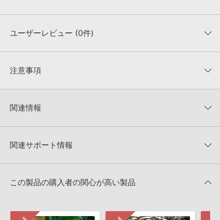
ユーザーレビュー (0件)
収録ファイル一覧
平均評価
0
★★★★★
注意事項
0
件の評価
KONTAKTフォーマットについて：
サンプルパック製品の
★5
0%
KONTAKTフォーマットは、
製品版KONTAKT（別売）
に読み込ん
関連情報
★4
0%
でお使いいただけます。無償版のKONTAKT PLAYERではお使いい
★3
0%
ただけませんので、ご注意ください。また、「ライブラリ・タブ」
【Producer Loops】約4,000タイトルのサンプルパックが最大
★2
0%
への表示にも対応しておりません。
50%OFF！サマーセール！
★1
0%
関連サポート情報
4GBを超えるデータに関するご注意：
FAT32でフォーマットされた
TRANCE EUPHORIA 製品一覧
HDDには、1ファイル4GBを超えるデータを格納することができま
レビューをもっと見る »
せん。データ容量が4GBを超えるダウンロード製品をご購入いただ
ELEVATED TRANCE MIDI ANTHEMSのサポート情報
MIDI形式サンプルパックの追加方法
きます際には、NTFSやHFS＋でフォーマットされたHDDをご用意
この製品の購入者の関心が高い製品
いただく必要がございます。
2022.06.06
製品の購入手続き完了後、受注確認メールとシリアルナンバーをお
マークのついた情報は、該当する製品のご購入ユーザー様専用となって
知らせするメールの2通が送信されます。メールに記載されており
おります。ご覧頂くには、該当する製品をご購入頂く必要がございます。