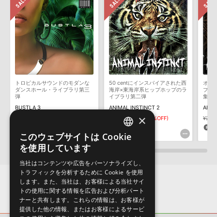
ます説明に沿って、製品のダウンロード／導入を行って下さい。
サンプルパック製品には、原則として日本語版操作マニュアルをご
ELEVATED TRANCE MIDI ANTHEMSのサポート情報
用意しておりません。ご購入後のご不明点や詳細に関するお問い合
わせなどは
テクニカルサポート
までご連絡ください。
デモソングは、製品収録サウンドを使ってできることを紹介するた
めのデモンストレーション用の楽曲です。原則として、デモソング
そのものをお使いいただくことはできません。また、デモソングを
構成する全てのサウンドが、サンプルパックに含まれていることを
トロピカルサウンドのモダンな
50 centにインスパイアされた西
オー
保証するものではありません。
ダンスホール・ライブラリ第三
海岸×東海岸系ヒップホップのラ
プの
弾
イブラリ第二弾
集
ダウンロード製品という性質上、一切の返品・返金はお受け付け致
BUSTLA 3
ANIMAL INSTINCT 2
ANIM
しかねます。
×
¥3,498
¥1,749(50%OFF)
¥2,915
¥1,457(50%OFF)
¥2,9
87pt
72pt
7
このウェブサイトは Cookie
ENGLISH
を使用しています
JAPANESE
当社はコンテンツや広告をパーソナライズし、
トラフィックを分析するために Cookie を使用
します。また、当社は、お客様による当社サイ
トの使用に関する情報を広告および分析パート
ナーと共有します。これらの情報は、お客様が
提供した他の情報、またはお客様によるサービ