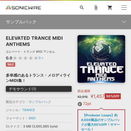
search
attach_file
shopping_cart
サンプルパック
ELEVATED TRANCE MIDI
初音ミク NT
鏡音リン・レン V4X
巡音ルカ V4X
MEIKO V3
製品一覧
ソフト音源 »
ANTHEMS
KAITO V3
VOCALOID
TOONTRACK
SPITFIRE AUDIO
エレベート・トランス MIDI アンセム
VIENNA
EZ DRUMMER 3
SERUM
ライセンスフリーBGM
★★★★★
0.0
0
»
プラグイン・エフェクト »
サンプルパックを試そう
ボーカル抜き出し
DUBSTEP
ジャンル
キャンペーン »
SALE
ELECTRONICA
EDM
TRANCE
MUTANT
ROUTER.FM
多幸感のあるトランス・メロディライ
SONOCA
サンプルパック »
ンMIDI集！
特集 »
製品サポート情報 »
メーカー
デモサウンド(1)
税込価格
ソフト音源
プラグイン・エフェクト
サンプルパック
¥1,457
ソフトウェア／ツール »
50%OFF
¥2,915
ニュースレター »
DTMガイド »
製品カテゴリ
サンプルパック
ソフトウェア／ツール
DAW
効果音
BGM
72pt
音楽カード
製作サービス
フォーマット
ジャンル
TRANCE
DAW »
【Producer Loops】約
SONICWIREブログ »
フォーマット
MIDI
FAQ »
4,000製品のサンプルパッ
楽曲配信流通
サービス
クが最大50%OFF！サマー
DLサイズ
3 MB (3,665,985 byte)
ランキング
セール！