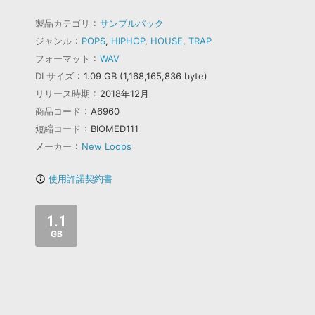
製品カテゴリ
サンプルパック
ジャンル
POPS
,
HIPHOP
,
HOUSE
,
TRAP
フォーマット
WAV
DLサイズ
1.09 GB (1,168,165,836 byte)
リリース時期
2018年12月
商品コード
A6960
短縮コード
BIOMED111
メーカー
New Loops
使用許諾契約書
info_outline
1.1
GB