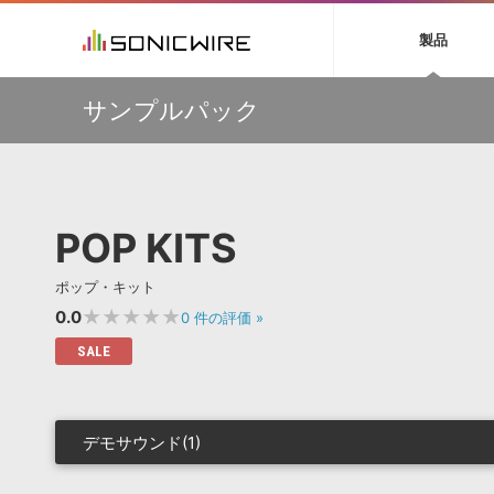
初音ミク NT
鏡音リン・レン V
製品
EZ DRUMMER 3
SERUM
ラ
ソフト音源 »
キャンペーン »
製品サポート情報 »
プラグ
特集 »
DTMガ
サンプルパック
音楽ダウンロードカード製作サービス
独立系ミ
ソフト音源
プラグ
製品一覧
【50％OFF】Soundiron 期間限定セール！人気のクワイ
VOCALOID4 ENGINE製品サポート
製品一覧
特集一覧
DTM初心
ービス
ヤ音源、ストリングス音源が特別価格！
EZ DRUMMER ENGINE製品サポート
楽器＆カテゴリ
カテゴリ
インタビ
サンプル
Audiomodern Summer Sale！全製品35％OFF！
KONTAKT PLAYER 5製品サポート
メーカー
メーカー
TIPS記事
万物を創造するシンセ『Avenger 2』や拡張音源が
VIENNA INSTRUMENTS製品サポート
バーチャルシ
33％OFF！Vengeance Soundサマーセール！
エンジン
ランキン
APS
SLS
POP KITS
サウンド・ラ
【AudioThing】古典的なラテン・サウンドを収録した
ランキング
『LATIN PERCUSSION』が51％OFF！
オーディオ・
BGMやセリフの抽出・削除を実現する音声
製品の仕様
【HEAVYOCITY】サマーセール Reloaded！シネマティ
サンプルパッ
ポップ・キット
分離サービス
規制作・
ック音源 / エフェクト最大75%OFF！
★★★★★
0.0
0
件の評価
»
DAW »
効果音 
SALE
Ableton Live
製品一覧
Bitwig
カテゴリ
Cubase
メーカー
デモサウンド(1)
FL Studio
ランキン
SoundBridge
シングル