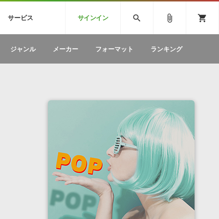
CK
SPITFIRE AUDIO
VIENNA
search
attach_file
shopping_cart
サービス
サインイン
BSTEP
ELECTRONICA
EDM
ソフトウェア／ツール »
SONICWIREブログ »
お問い合わせ »
ジャンル
メーカー
フォーマット
ランキング
のための無
ボーカルパートの制作が自由自在な、次世代
W
効果音
BGM
型ボーカル・エディタ
製品一覧
テクニカルサポート窓口
カテゴリ
製品購入前のご質問・ご相談
メーカー
ランキング