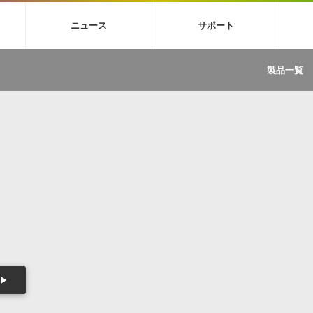
4X
巡音ルカ V4X
MEIKO V3
KAITO V3
VOCALOID
TOONTRA
ニュース
サポート
イセンスフリーBGM
サンプルパックを試そう
ボーカル抜き出し
DU
FAQ »
イン・エフェクト »
イド »
サンプルパック »
ニュースレター »
TRANCE
MUTANT
ROUTER.FM
SONOCA
製品一覧
サウンド素材の効率的な一元管理
ュージシャン向けの楽曲配信流通サ
Piapro Studio / Vocaloid4関連
イン・エフェクト
サンプルパック
ソフトウェア／ツール
DA
償ソフトウェア
者ガイド
製品一覧
バックナンバー一覧
初音ミク V4X関連
ュー一覧
パックを体験してみよう
ジャンル
購読のお申し込み
EZdrummer 3関連
一覧
メーカー
VIENNA関連
ンガー・ラインナップ
グ
フォーマット
イセンシング・サービス
オンラインストアガイド
ランキング
プロセッシング・サービス
ヘルプ
や要件に応じたBGM/効果音の新
クを試そう！
ライセンス提供
BGM »
»
製品一覧
ジャンル
メーカー
ランキング
グ
シングルBGM
効果音