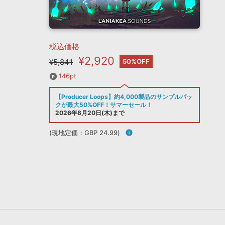
税込価格
¥2,920
¥5,841
50%OFF
146pt
【Producer Loops】約4,000製品のサンプルパッ
クが最大50%OFF！サマーセール！
2026年8月20日(木)まで
(現地定価：GBP 24.99)
info