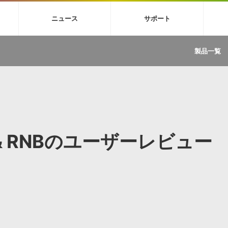
4X
巡音ルカ V4X
MEIKO V3
KAITO V3
VOCALOID
TOONTRA
ニュース
サポート
イセンスフリーBGM
サンプルパックを試そう
ボーカル抜き出し
DU
FAQ »
イン・エフェクト »
イド »
サンプルパック »
ニュースレター »
TRANCE
MUTANT
ROUTER.FM
SONOCA
製品一覧
サウンド素材の効率的な一元管理
ュージシャン向けの楽曲配信流通サ
Piapro Studio / Vocaloid4関連
イン・エフェクト
サンプルパック
ソフトウェア／ツール
DA
償ソフトウェア
者ガイド
製品一覧
バックナンバー一覧
初音ミク V4X関連
ュー一覧
パックを体験してみよう
ジャンル
購読のお申し込み
EZdrummer 3関連
一覧
メーカー
VIENNA関連
ンガー・ラインナップ
グ
フォーマット
イセンシング・サービス
オンラインストアガイド
ランキング
プロセッシング・サービス
ヘルプ
や要件に応じたBGM/効果音の新
クを試そう！
P & RNBのユーザーレビュー
ライセンス提供
BGM »
»
製品一覧
ジャンル
メーカー
ランキング
グ
シングルBGM
効果音