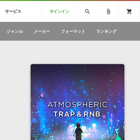
CK
SPITFIRE AUDIO
VIENNA
search
attach_file
shopping_cart
サービス
サインイン
BSTEP
ELECTRONICA
EDM
ソフトウェア／ツール »
SONICWIREブログ »
お問い合わせ »
ジャンル
メーカー
フォーマット
ランキング
のための無
ボーカルパートの制作が自由自在な、次世代
W
効果音
BGM
型ボーカル・エディタ
製品一覧
テクニカルサポート窓口
カテゴリ
製品購入前のご質問・ご相談
メーカー
ランキング