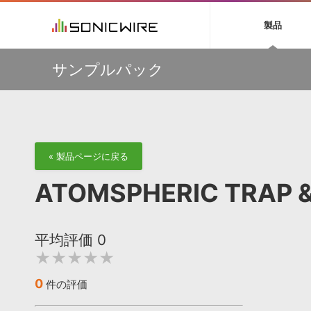
初音ミク NT
鏡音リン・レン V
製品
EZ DRUMMER 3
SERUM
ラ
ソフト音源 »
キャンペーン »
製品サポート情報 »
プラグ
特集 »
DTMガ
サンプルパック
音楽ダウンロードカード製作サービス
独立系ミ
ソフト音源
プラグ
製品一覧
多彩で精度の高いコンプレッション・サウンドを実現する
VOCALOID4 ENGINE製品サポート
製品一覧
特集一覧
DTM初心
ービス
『Fuse Compressor』が50％OFF
EZ DRUMMER ENGINE製品サポート
楽器＆カテゴリ
カテゴリ
インタビ
サンプル
【33%OFF】オーディオに揺らぎを与えるローファイ・エ
KONTAKT PLAYER 5製品サポート
メーカー
フェクト『Pitch Dropout 2』発売記念セール！
メーカー
TIPS記事
VIENNA INSTRUMENTS製品サポート
バーチャルシ
【最大65％OFF】IK Multimedia 各種プロモーション実施
エンジン
ランキン
APS
SLS
中！
サウンド・ラ
« 製品ページに戻る
ランキング
【期間延長】Sound Ideasの業界標準効果音パックが
オーディオ・
50%OFF！MID YEAR SALE！
BGMやセリフの抽出・削除を実現する音声
製品の仕様
サンプルパッ
ATOMSPHERIC TRA
分離サービス
規制作・
Strezov Sampling 超本格クワイヤ音源 最大56%OFFセー
ル！
DAW »
効果音 
平均評価
0
Ableton Live
製品一覧
★★★★★
Bitwig
カテゴリ
Cubase
メーカー
0
件の評価
FL Studio
ランキン
SoundBridge
シングル