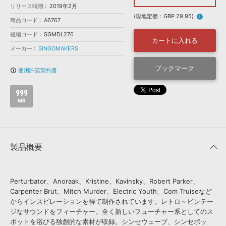
効果音 »
リリース時期
2019年2月
お問い合わせ »
無償のサウンド
管理ソフト
(現地定価：GBP 29.95)
info
商品コード
A6767
BGM »
短縮コード
SGMDL276
カートに入れる
次世代型
ボーカル・エディタ
メーカー
SINGOMAKERS
ブックマーク
使用許諾契約書
info_outline
APS
映像のBGM・
セリフを音声分離
999
MB
SLS
音素材の制作・
ライセンス提供
製品概要
Perturbator、Anoraak、Kristine、Kavinsky、Robert Parker、
Carpenter Brut、Mitch Murder、Electric Youth、Com Truiseなど
からインスピレーションを得て制作されています。レトロ～ビンテー
ジなサウンドをフィーチャー。全く新しいフューチャー系としてのス
ポットを浴びる独創的な素材が収録。シンセウェーブ、シンセポッ