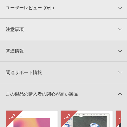
ユーザーレビュー (0件)
収録ファイル一覧
平均評価
0
★★★★★
注意事項
0
件の評価
KONTAKTフォーマットについて：
サンプルパック製品の
★5
0%
KONTAKTフォーマットは、
製品版KONTAKT（別売）
に読み込ん
関連情報
★4
0%
でお使いいただけます。無償版のKONTAKT PLAYERではお使いい
★3
0%
ただけませんので、ご注意ください。また、「ライブラリ・タブ」
【Loopmasters】計57ブランドのサンプルパックが30%OFF！サ
★2
0%
への表示にも対応しておりません。
マーセール！
★1
0%
関連サポート情報
4GBを超えるデータに関するご注意：
FAT32でフォーマットされた
SINGOMAKERS 製品一覧
HDDには、1ファイル4GBを超えるデータを格納することができま
レビューをもっと見る »
せん。データ容量が4GBを超えるダウンロード製品をご購入いただ
RETRO WAVE & FUTURE BEATSのサポート情報
MIDI形式サンプルパックの追加方法
きます際には、NTFSやHFS＋でフォーマットされたHDDをご用意
この製品の購入者の関心が高い製品
いただく必要がございます。
2022.06.06
製品の購入手続き完了後、受注確認メールとシリアルナンバーをお
Reason Studios社「Reason」及び関連ソフトでのプリセット追
知らせするメールの2通が送信されます。メールに記載されており
加方法
ます説明に沿って、製品のダウンロード／導入を行って下さい。
2022.06.06
サンプルパック製品には、原則として日本語版操作マニュアルをご