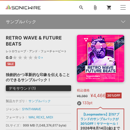
search
attach_file
shopping_cart
サンプルパック
RETRO WAVE & FUTURE
初音ミク NT
鏡音リン・レン V4X
巡音ルカ V4X
MEIKO V3
製品一覧
ソフト音源 »
BEATS
KAITO V3
VOCALOID
TOONTRACK
SPITFIRE AUDIO
レトロウェーブ・アンド・フューチャービート
VIENNA
EZ DRUMMER 3
SERUM
ライセンスフリーBGM
★★★★★
0.0
0
»
プラグイン・エフェクト »
サンプルパックを試そう
ボーカル抜き出し
DUBSTEP
ジャンル
キャンペーン »
SALE
ELECTRONICA
EDM
TRANCE
MUTANT
ROUTER.FM
独創的かつ革新的な印象を伝えること
SONOCA
サンプルパック »
のできるサンプルパック！
特集 »
製品サポート情報 »
メーカー
デモサウンド(1)
税込価格
ソフト音源
プラグイン・エフェクト
サンプルパック
¥4,466
ソフトウェア／ツール »
30%OFF
¥6,380
ニュースレター »
DTMガイド »
製品カテゴリ
サンプルパック
ソフトウェア／ツール
DAW
効果音
BGM
133pt
音楽カード
製作サービス
フォーマット
ジャンル
SYNTHWAVE
DAW »
【Loopmasters】計57ブ
SONICWIREブログ »
フォーマット
WAV
,
REX2
,
MIDI
FAQ »
ランドのサンプルパックが
楽曲配信流通
サービス
30%OFF！サマーセール！
DLサイズ
999 MB (1,048,374,617 byte)
ランキング
2026年8月14日(金)まで