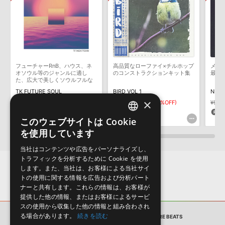
用意しておりません。ご購入後のご不明点や詳細に関するお問い合
マークのついた情報は、該当する製品のご購入ユーザー様専用となって
わせなどは
テクニカルサポート
までご連絡ください。
おります。ご覧頂くには、該当する製品をご購入頂く必要がございます。
デモソングは、製品収録サウンドを使ってできることを紹介するた
RETRO WAVE & FUTURE BEATSのサポート情報
めのデモンストレーション用の楽曲です。原則として、デモソング
そのものをお使いいただくことはできません。また、デモソングを
構成する全てのサウンドが、サンプルパックに含まれていることを
フューチャーRnB、ハウス、ネ
高品質なローファイ×チルホップ
メロ
保証するものではありません。
オソウル等のジャンルに適し
のコンストラクションキット集
最適
た、広大で美しくソウルフルな
ダウンロード製品という性質上、一切の返品・返金はお受け付け致
サウンドを収録
TK FUTURE SOUL
BIRD VOL 1
NEO 
しかねます。
×
¥3,388
¥2,371(30%OFF)
¥4,873
¥2,436(50%OFF)
¥9,7
71pt
121pt
3
このウェブサイトは Cookie
ENGLISH
を使用しています
JAPANESE
当社はコンテンツや広告をパーソナライズし、
トラフィックを分析するために Cookie を使用
します。また、当社は、お客様による当社サイ
トの使用に関する情報を広告および分析パート
ナーと共有します。これらの情報は、お客様が
提供した他の情報、またはお客様によるサービ
スの使用から収集した他の情報と組み合わされ
る場合があります。
続きを読む
サンプルパック
RETRO WAVE & FUTURE BEATS