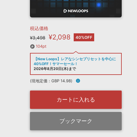
税込価格
¥2,098
¥3,498
40%OFF
104pt
【New Loops】レアなシンセプリセットを中心に
40%OFF！サマーセール！
2026年8月20日(木)まで
(現地定価：GBP 14.98)
info
カートに入れる
ブックマーク