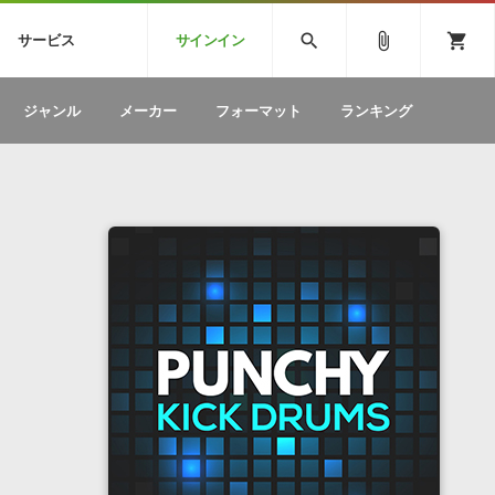
CK
SPITFIRE AUDIO
VIENNA
search
attach_file
shopping_cart
サービス
サインイン
BSTEP
ELECTRONICA
EDM
ソフトウェア／ツール »
SONICWIREブログ »
お問い合わせ »
ジャンル
メーカー
フォーマット
ランキング
のための無
ボーカルパートの制作が自由自在な、次世代
W
効果音
BGM
型ボーカル・エディタ
製品一覧
テクニカルサポート窓口
カテゴリ
製品購入前のご質問・ご相談
メーカー
ランキング