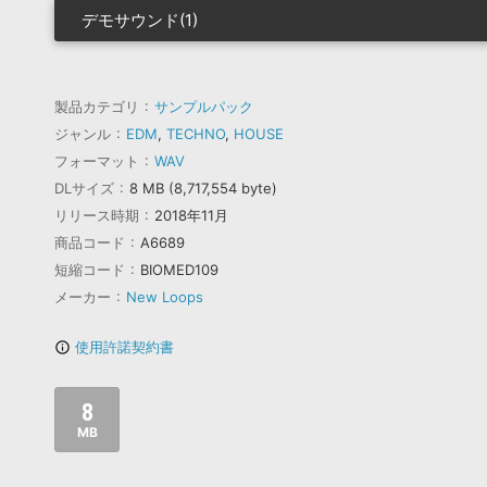
デモサウンド(1)
製品カテゴリ
サンプルパック
ジャンル
EDM
,
TECHNO
,
HOUSE
フォーマット
WAV
DLサイズ
8 MB (8,717,554 byte)
リリース時期
2018年11月
商品コード
A6689
短縮コード
BIOMED109
メーカー
New Loops
使用許諾契約書
info_outline
8
MB