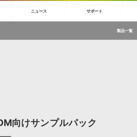
4X
巡音ルカ V4X
MEIKO V3
KAITO V3
VOCALOID
TOONTRA
ニュース
サポート
イセンスフリーBGM
サンプルパックを試そう
ボーカル抜き出し
DU
FAQ »
イン・エフェクト »
イド »
サンプルパック »
ニュースレター »
TRANCE
MUTANT
ROUTER.FM
SONOCA
製品一覧
サウンド素材の効率的な一元管理
ュージシャン向けの楽曲配信流通サ
Piapro Studio / Vocaloid4関連
イン・エフェクト
サンプルパック
ソフトウェア／ツール
DA
償ソフトウェア
者ガイド
製品一覧
バックナンバー一覧
初音ミク V4X関連
ュー一覧
パックを体験してみよう
ジャンル
購読のお申し込み
EZdrummer 3関連
一覧
メーカー
VIENNA関連
ンガー・ラインナップ
グ
フォーマット
イセンシング・サービス
オンラインストアガイド
ランキング
プロセッシング・サービス
ヘルプ
や要件に応じたBGM/効果音の新
クを試そう！
ライセンス提供
BGM »
»
製品一覧
ジャンル
DM向けサンプルパック
メーカー
ランキング
グ
シングルBGM
効果音