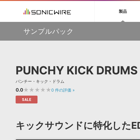
初音ミク NT
鏡音リン・レン V
製品
EZ DRUMMER 3
SERUM
ラ
ソフト音源 »
キャンペーン »
製品サポート情報 »
プラグ
特集 »
DTMガ
サンプルパック
音楽ダウンロードカード製作サービス
独立系ミ
ソフト音源
プラグ
製品一覧
【最大65％OFF】IK Multimedia 各種プロモーション実施
VOCALOID4 ENGINE製品サポート
製品一覧
特集一覧
DTM初心
ービス
中！
EZ DRUMMER ENGINE製品サポート
楽器＆カテゴリ
カテゴリ
インタビ
サンプル
【期間延長】Sound Ideasの業界標準効果音パックが
KONTAKT PLAYER 5製品サポート
メーカー
50%OFF！MID YEAR SALE！
メーカー
TIPS記事
VIENNA INSTRUMENTS製品サポート
バーチャルシ
【VSL】ミュートを装着して収録された、しっとりと美し
エンジン
ランキン
APS
SLS
PUNCHY KICK DRUMS
いソロ・ストリングス音源がセール中！
サウンド・ラ
ランキング
【W.A. Production】サマーセール！最大85％OFF
オーディオ・
BGMやセリフの抽出・削除を実現する音声
製品の仕様
【W.A. Production】Synthwave をフィーチャーした
サンプルパッ
パンチー・キック・ドラム
分離サービス
規制作・
IMPERFECT用プリセットパックが49％OFF
★★★★★
0.0
0
件の評価
»
DAW »
効果音 
SALE
Ableton Live
製品一覧
Bitwig
カテゴリ
キックサウンドに特化したE
Cubase
メーカー
FL Studio
ランキン
SoundBridge
シングル