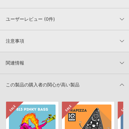
ユーザーレビュー (0件)
収録ファイル一覧
平均評価
0
★★★★★
注意事項
0
件の評価
KONTAKTフォーマットについて：
サンプルパック製品の
★5
0%
KONTAKTフォーマットは、
製品版KONTAKT（別売）
に読み込ん
関連情報
★4
0%
でお使いいただけます。無償版のKONTAKT PLAYERではお使いい
★3
0%
ただけませんので、ご注意ください。また、「ライブラリ・タブ」
【Loopmasters】計57ブランドのサンプルパックが30%OFF！サ
★2
0%
への表示にも対応しておりません。
マーセール！
★1
0%
この製品の購入者の関心が高い製品
4GBを超えるデータに関するご注意：
FAT32でフォーマットされた
IQ SAMPLES 製品一覧
HDDには、1ファイル4GBを超えるデータを格納することができま
レビューをもっと見る »
せん。データ容量が4GBを超えるダウンロード製品をご購入いただ
きます際には、NTFSやHFS＋でフォーマットされたHDDをご用意
いただく必要がございます。
製品の購入手続き完了後、受注確認メールとシリアルナンバーをお
知らせするメールの2通が送信されます。メールに記載されており