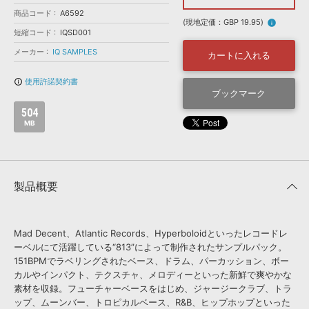
効果音 »
商品コード
お問い合わせ »
A6592
無償のサウンド
管理ソフト
(現地定価：GBP 19.95)
info
短縮コード
IQSD001
BGM »
メーカー
IQ SAMPLES
カートに入れる
次世代型
ボーカル・エディタ
使用許諾契約書
info_outline
ブックマーク
APS
映像のBGM・
セリフを音声分離
504
MB
SLS
音素材の制作・
ライセンス提供
製品概要
Mad Decent、Atlantic Records、Hyperboloidといったレコードレ
ーベルにて活躍している“813”によって制作されたサンプルパック。
151BPMでラベリングされたベース、ドラム、パーカッション、ボー
カルやインパクト、テクスチャ、メロディーといった新鮮で爽やかな
素材を収録。フューチャーベースをはじめ、ジャージークラブ、トラ
ップ、ムーンバー、トロピカルベース、R&B、ヒップホップといった