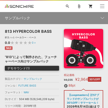
search
attach_file
shopping_cart
サンプルパック
813 HYPERCOLOR BASS
初音ミク NT
鏡音リン・レン V4X
巡音ルカ V4X
MEIKO V3
製品一覧
ソフト音源 »
813 ハイパーカラー・ベース
KAITO V3
VOCALOID
TOONTRACK
SPITFIRE AUDIO
★★★★★
0.0
0
»
VIENNA
EZ DRUMMER 3
SERUM
ライセンスフリーBGM
SALE
プラグイン・エフェクト »
サンプルパックを試そう
ボーカル抜き出し
DUBSTEP
ジャンル
キャンペーン »
“813”によって制作された、フューチ
ELECTRONICA
EDM
TRANCE
MUTANT
ROUTER.FM
ャーベース向けサンプルパック
SONOCA
サンプルパック »
特集 »
デモサウンド(1)
製品サポート情報 »
メーカー
税込価格
ソフト音源
プラグイン・エフェクト
サンプルパック
¥2,964
製品カテゴリ
ソフトウェア／ツール »
サンプルパック
30%OFF
¥4,235
ニュースレター »
DTMガイド »
ソフトウェア／ツール
DAW
効果音
BGM
88pt
ジャンル
FUTURE BASS
音楽カード
製作サービス
フォーマット
フォーマット
WAV
DAW »
【Loopmasters】計57ブ
SONICWIREブログ »
FAQ »
ランドのサンプルパックが
DLサイズ
504 MB (528,546,209 byte)
楽曲配信流通
サービス
30%OFF！サマーセール！
リリース時期
2019年1月
ランキング
2026年8月14日(金)まで