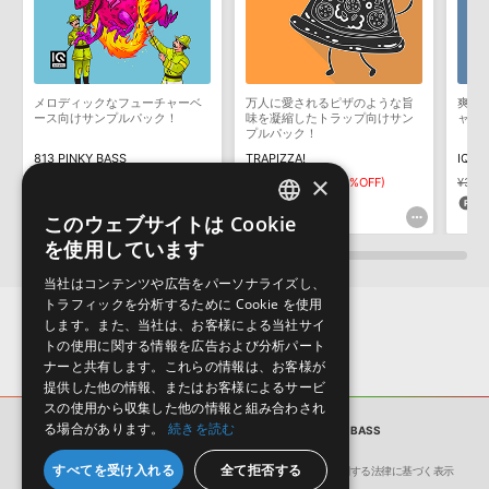
ます説明に沿って、製品のダウンロード／導入を行って下さい。
サンプルパック製品には、原則として日本語版操作マニュアルをご
用意しておりません。ご購入後のご不明点や詳細に関するお問い合
わせなどは
テクニカルサポート
までご連絡ください。
メロディックなフューチャーベ
万人に愛されるピザのような旨
爽快
デモソングは、製品収録サウンドを使ってできることを紹介するた
ース向けサンプルパック！
味を凝縮したトラップ向けサン
ャー
めのデモンストレーション用の楽曲です。原則として、デモソング
プルパック！
そのものをお使いいただくことはできません。また、デモソングを
813 PINKY BASS
TRAPIZZA!
IQ F
構成する全てのサウンドが、サンプルパックに含まれていることを
×
¥4,235
¥2,964(30%OFF)
¥4,235
¥2,964(30%OFF)
¥3,17
保証するものではありません。
88pt
88pt
6
このウェブサイトは Cookie
ENGLISH
ダウンロード製品という性質上、一切の返品・返金はお受け付け致
を使用しています
しかねます。
JAPANESE
当社はコンテンツや広告をパーソナライズし、
トラフィックを分析するために Cookie を使用
します。また、当社は、お客様による当社サイ
トの使用に関する情報を広告および分析パート
ナーと共有します。これらの情報は、お客様が
提供した他の情報、またはお客様によるサービ
スの使用から収集した他の情報と組み合わされ
る場合があります。
続きを読む
サンプルパック
813 HYPERCOLOR BASS
すべてを受け入れる
全て拒否する
会社概要
環境保護（CSR）への取り組み
特定商取引に関する法律に基づく表示