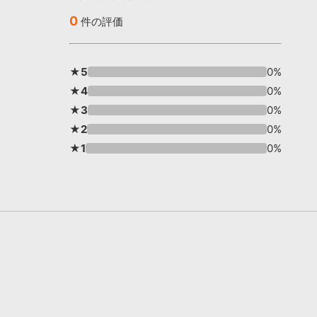
0
件の評価
★5
0%
★4
0%
★3
0%
★2
0%
★1
0%