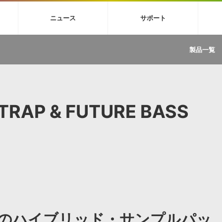
4X
巡音ルカ V4X
MEIKO V3
KAITO V3
VOCALOID
TOONTRA
ニュース
サポート
イセンスフリーBGM
サンプルパックを試そう
ボーカル抜き出し
DU
FAQ »
イン・エフェクト »
イド »
サンプルパック »
ニュースレター »
TRANCE
MUTANT
ROUTER.FM
SONOCA
製品一覧
サウンド素材の効率的な一元管理
ュージシャン向けの楽曲配信流通サ
Piapro Studio / Vocaloid4関連
イン・エフェクト
サンプルパック
ソフトウェア／ツール
DA
償ソフトウェア
者ガイド
製品一覧
バックナンバー一覧
初音ミク V4X関連
ュー一覧
パックを体験してみよう
ジャンル
購読のお申し込み
EZdrummer 3関連
一覧
メーカー
VIENNA関連
ンガー・ラインナップ
グ
フォーマット
 TRAP & FUTURE BASS
イセンシング・サービス
オンラインストアガイド
ランキング
プロセッシング・サービス
ヘルプ
や要件に応じたBGM/効果音の新
クを試そう！
ライセンス提供
BGM »
»
製品一覧
ジャンル
メーカー
ランキング
グ
ウンドのハイブリッド・サンプルパッ
シングルBGM
効果音