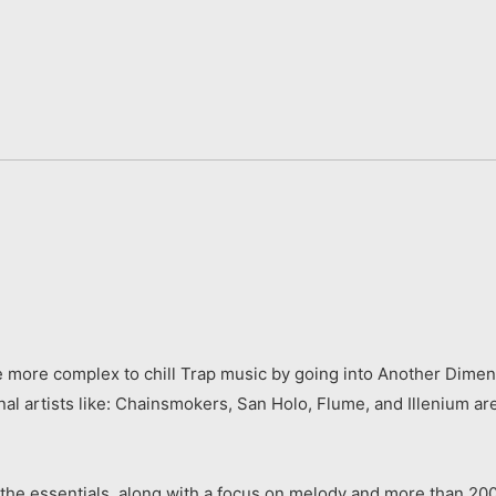
 more complex to chill Trap music by going into Another Dimensi
l artists like: Chainsmokers, San Holo, Flume, and Illenium are
ssentials, along with a focus on melody and more than 200 gr