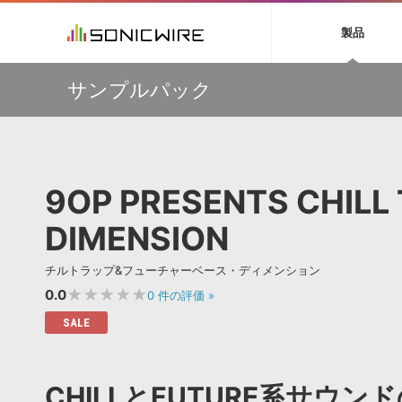
初音ミク NT
鏡音リン・レン V
製品
EZ DRUMMER 3
SERUM
ラ
ソフト音源 »
キャンペーン »
製品サポート情報 »
プラグ
特集 »
DTMガ
サンプルパック
音楽ダウンロードカード製作サービス
独立系ミ
ソフト音源
プラグ
製品一覧
【VSL】ミュートを装着して収録された、しっとりと美し
VOCALOID4 ENGINE製品サポート
製品一覧
特集一覧
DTM初心
ービス
いソロ・ストリングス音源がセール中！
EZ DRUMMER ENGINE製品サポート
楽器＆カテゴリ
カテゴリ
インタビ
サンプル
【W.A. Production】サマーセール！最大85％OFF
KONTAKT PLAYER 5製品サポート
メーカー
メーカー
TIPS記事
【W.A. Production】Synthwave をフィーチャーした
VIENNA INSTRUMENTS製品サポート
バーチャルシ
IMPERFECT用プリセットパックが49％OFF
エンジン
ランキン
APS
SLS
9OP PRESENTS CHILL
サウンド・ラ
【MAAT】R128のラウドネス、DRiなどを自動的に測定す
ランキング
る唯一のソフトウェア『DROffline MkII』
オーディオ・
BGMやセリフの抽出・削除を実現する音声
製品の仕様
DIMENSION
【Excite Audio】サマーセール！「bloomシリーズ」な
サンプルパッ
分離サービス
規制作・
ど、対象の製品が最大57%OFF
DAW »
効果音 
チルトラップ&フューチャーベース・ディメンション
★★★★★
0.0
0
件の評価
»
Ableton Live
製品一覧
SALE
Bitwig
カテゴリ
Cubase
メーカー
FL Studio
ランキン
CHILLとFUTURE系サ
SoundBridge
シングル