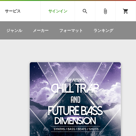
CK
SPITFIRE AUDIO
VIENNA
search
attach_file
shopping_cart
サービス
サインイン
BSTEP
ELECTRONICA
EDM
ソフトウェア／ツール »
SONICWIREブログ »
お問い合わせ »
ジャンル
メーカー
フォーマット
ランキング
のための無
ボーカルパートの制作が自由自在な、次世代
W
効果音
BGM
型ボーカル・エディタ
製品一覧
テクニカルサポート窓口
カテゴリ
製品購入前のご質問・ご相談
メーカー
ランキング