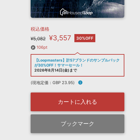
税込価格
¥3,557
¥5,082
30%OFF
106pt
【Loopmasters】計57ブランドのサンプルパック
が30%OFF！サマーセール！
2026年8月14日(金)まで
(現地定価：GBP 23.95)
info
カートに入れる
ブックマーク