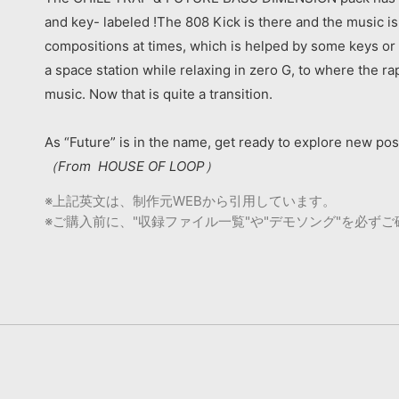
and key- labeled !The 808 Kick is there and the music is
compositions at times, which is helped by some keys or p
a space station while relaxing in zero G, to where the ra
music. Now that is quite a transition.
As “Future” is in the name, get ready to explore new p
（From HOUSE OF LOOP）
※上記英文は、制作元WEBから引用しています。
※ご購入前に、"収録ファイル一覧"や"デモソング"を必ず