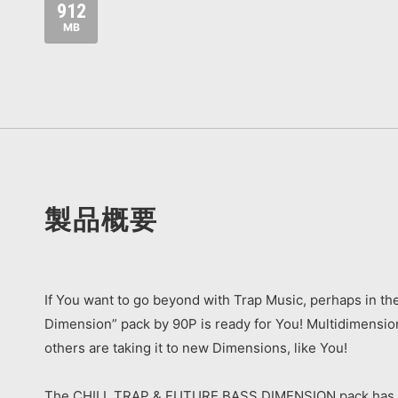
912
MB
製品概要
If You want to go beyond with Trap Music, perhaps in the
Dimension” pack by 90P is ready for You! Multidimensiona
others are taking it to new Dimensions, like You!
The CHILL TRAP & FUTURE BASS DIMENSION pack has the e