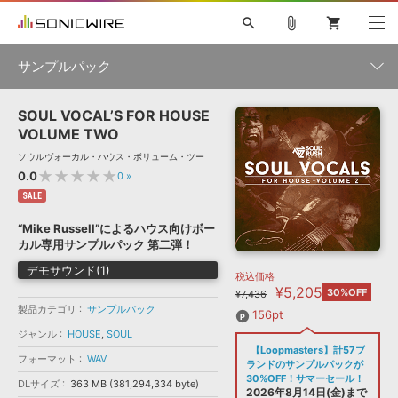
search
attach_file
shopping_cart
サンプルパック
SOUL VOCAL’S FOR HOUSE
初音ミク NT
鏡音リン・レン V4X
巡音ルカ V4X
MEIKO V3
製品一覧
ソフト音源 »
VOLUME TWO
KAITO V3
VOCALOID
TOONTRACK
SPITFIRE AUDIO
ソウルヴォーカル・ハウス・ボリューム・ツー
VIENNA
EZ DRUMMER 3
SERUM
ライセンスフリーBGM
★★★★★
0.0
0
»
プラグイン・エフェクト »
サンプルパックを試そう
ボーカル抜き出し
DUBSTEP
ジャンル
キャンペーン »
SALE
ELECTRONICA
EDM
TRANCE
MUTANT
ROUTER.FM
“Mike Russell”によるハウス向けボー
SONOCA
サンプルパック »
カル専用サンプルパック 第二弾！
特集 »
製品サポート情報 »
メーカー
デモサウンド(1)
税込価格
ソフト音源
プラグイン・エフェクト
サンプルパック
¥5,205
ソフトウェア／ツール »
30%OFF
¥7,436
ニュースレター »
DTMガイド »
製品カテゴリ
サンプルパック
ソフトウェア／ツール
DAW
効果音
BGM
156pt
音楽カード
製作サービス
フォーマット
ジャンル
HOUSE
,
SOUL
DAW »
【Loopmasters】計57ブ
SONICWIREブログ »
フォーマット
WAV
FAQ »
ランドのサンプルパックが
楽曲配信流通
サービス
30%OFF！サマーセール！
DLサイズ
363 MB (381,294,334 byte)
ランキング
2026年8月14日(金)まで