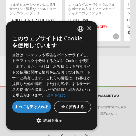
マルチミュージシャンによる生
レトロなグルーヴやソウルフル
力強
デモソングは、製品収録サウンドを使ってできることを紹介するた
音サウンド満載なソウルミュー
なボーカル入り！ファンキー・
ージ
めのデモンストレーション用の楽曲です。原則として、デモソング
ジックのライブラリ
ディスコのライブラリ
ショ
そのものをお使いいただくことはできません。また、デモソングを
LACK OF AFRO - SOUL CRATES VOL 2
DISCO FUNK
HOT 
構成する全てのサウンドが、サンプルパックに含まれていることを
×
¥7,436
¥5,205(30%OFF)
¥4,873
¥2,436(50%OFF)
¥3,3
保証するものではありません。
260pt
121pt
5
このウェブサイトは Cookie
ENGLISH
ダウンロード製品という性質上、一切の返品・返金はお受け付け致
を使用しています
しかねます。
JAPANESE
当社はコンテンツや広告をパーソナライズし、
トラフィックを分析するために Cookie を使用
します。また、当社は、お客様による当社サイ
トの使用に関する情報を広告および分析パート
ナーと共有します。これらの情報は、お客様が
提供した他の情報、またはお客様によるサービ
スの使用から収集した他の情報と組み合わされ
る場合があります。
続きを読む
サンプルパック
SOUL VOCAL’S FOR HOUSE VOLUME TWO
すべてを受け入れる
全て拒否する
会社概要
環境保護（CSR）への取り組み
特定商取引に関する法律に基づく表示
サイト動作環境
利用規約
個人情報の保護について
採用について
詳細を表示