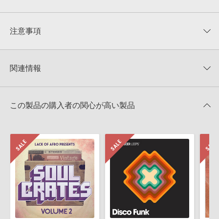
平均評価
0
★★★★★
注意事項
0
件の評価
KONTAKTフォーマットについて：
サンプルパック製品の
★5
0%
KONTAKTフォーマットは、
製品版KONTAKT（別売）
に読み込ん
関連情報
★4
0%
でお使いいただけます。無償版のKONTAKT PLAYERではお使いい
★3
0%
ただけませんので、ご注意ください。また、「ライブラリ・タブ」
【Loopmasters】計57ブランドのサンプルパックが30%OFF！サ
★2
0%
への表示にも対応しておりません。
マーセール！
★1
0%
この製品の購入者の関心が高い製品
4GBを超えるデータに関するご注意：
FAT32でフォーマットされた
SOUL RUSH RECORDS 製品一覧
HDDには、1ファイル4GBを超えるデータを格納することができま
レビューをもっと見る »
せん。データ容量が4GBを超えるダウンロード製品をご購入いただ
きます際には、NTFSやHFS＋でフォーマットされたHDDをご用意
いただく必要がございます。
製品の購入手続き完了後、受注確認メールとシリアルナンバーをお
知らせするメールの2通が送信されます。メールに記載されており
ます説明に沿って、製品のダウンロード／導入を行って下さい。
サンプルパック製品には、原則として日本語版操作マニュアルをご
用意しておりません。ご購入後のご不明点や詳細に関するお問い合
わせなどは
テクニカルサポート
までご連絡ください。