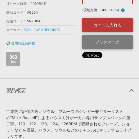
効果音 »
リリース時期
2019年1月
お問い合わせ »
無償のサウンド
管理ソフト
(現地定価：GBP 34.95)
info
商品コード
A6504
BGM »
短縮コード
SRRD043
カートに入れる
次世代型
ボーカル・エディタ
メーカー
SOUL RUSH RECORDS
ブックマーク
使用許諾契約書
info_outline
APS
映像のBGM・
セリフを音声分離
363
MB
SLS
音素材の制作・
ライセンス提供
製品概要
世界的に評価の高いソウル、ブルースのシンガー兼ギターリスト
の“Mike Russell”によるハウス向けボーカル専用サンプルパックの第
二弾。120、122、123、124、126BPMで収録されたフレーズ、ショ
ットなどを収録。ハウス、ソウルなどのジャンルにマッチするライブ
ラリです。