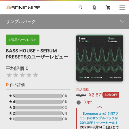
search
attach_file
shopping_cart
サンプルパック
初音ミク NT
鏡音リン・レン V4X
巡音ルカ V4X
MEIKO V3
製品一覧
« 製品ページに戻る
ソフト音源 »
KAITO V3
VOCALOID
TOONTRACK
SPITFIRE AUDIO
BASS HOUSE - SERUM
VIENNA
EZ DRUMMER 3
SERUM
ライセンスフリーBGM
PRESETSのユーザーレビュー
プラグイン・エフェクト »
サンプルパックを試そう
ボーカル抜き出し
DUBSTEP
ジャンル
キャンペーン »
平均評価
0
ELECTRONICA
EDM
TRANCE
MUTANT
ROUTER.FM
★★★★★
SONOCA
サンプルパック »
特集 »
製品サポート情報 »
メーカー
0
件の評価
税込価格
ソフト音源
プラグイン・エフェクト
サンプルパック
¥2,671
ソフトウェア／ツール »
30%OFF
¥3,817
★5
0%
ニュースレター »
DTMガイド »
★4
ソフトウェア／ツール
0%
DAW
効果音
BGM
133pt
音楽カード
製作サービス
フォーマット
★3
0%
DAW »
★2
0%
【Loopmasters】計57ブ
SONICWIREブログ »
FAQ »
ランドのサンプルパックが
★1
0%
楽曲配信流通
サービス
30%OFF！サマーセール！
ランキング
2026年8月14日(金)まで