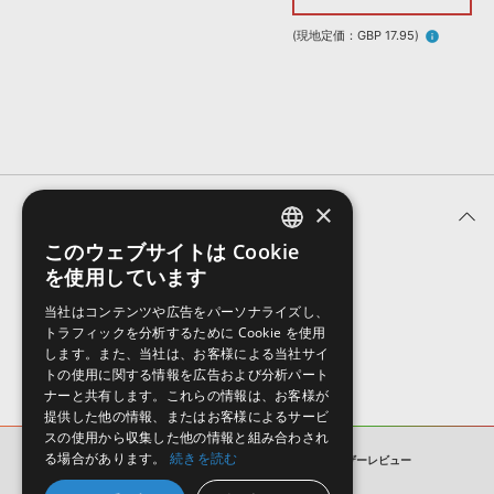
効果音 »
お問い合わせ »
無償のサウンド
管理ソフト
(現地定価：GBP 17.95)
info
BGM »
次世代型
ボーカル・エディタ
APS
映像のBGM・
セリフを音声分離
×
ユーザーレビュー (0件)
SLS
音素材の制作・
ライセンス提供
このウェブサイトは Cookie
ENGLISH
を使用しています
表示順
JAPANESE
当社はコンテンツや広告をパーソナライズし、
トラフィックを分析するために Cookie を使用
します。また、当社は、お客様による当社サイ
トの使用に関する情報を広告および分析パート
ナーと共有します。これらの情報は、お客様が
提供した他の情報、またはお客様によるサービ
スの使用から収集した他の情報と組み合わされ
る場合があります。
続きを読む
BASS HOUSE - SERUM PRESETS
ユーザーレビュー