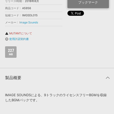
効果音 »
リリース時期
2018年8月
ブックマーク
お問い合わせ »
無償のサウンド
管理ソフト
商品コード
A5956
BGM »
短縮コード
IMGSDL015
メーカー
Image Sounds
次世代型
ボーカル・エディタ
MUTANTについて
warning
APS
映像のBGM・
セリフを音声分離
使用許諾契約書
info_outline
227
SLS
音素材の制作・
ライセンス提供
MB
製品概要
IMAGE SOUNDSによる、9トラックのライセンスフリーBGMを収録
したBGMパックです。