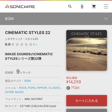
search
attach_file
shopping_cart
BGM
CINEMATIC STYLES 22
初音ミク NT
鏡音リン・レン V4X
巡音ルカ V4X
MEIKO V3
製品一覧
ソフト音源 »
シネマティック・スタイル22
KAITO V3
VOCALOID
TOONTRACK
SPITFIRE AUDIO
★★★★★
0.0
0
»
VIENNA
EZ DRUMMER 3
SERUM
ライセンスフリーBGM
プラグイン・エフェクト »
サンプルパックを試そう
ボーカル抜き出し
DUBSTEP
ジャンル
IMAGE SOUNDSのCINEMATIC
キャンペーン »
STYLESシリーズ第22弾
ELECTRONICA
EDM
TRANCE
MUTANT
ROUTER.FM
SONOCA
サンプルパック »
特集 »
9
製品サポート情報 »
メーカー
収録数
トラック
税込価格
ソフト音源
プラグイン・エフェクト
サンプルパック
製品カテゴリ
BGM
¥14,259
ソフトウェア／ツール »
ニュースレター »
DTMガイド »
712pt
ジャンル
ROCK
,
POPS
,
HIPHOP
,
CLASSIC
,
ソフトウェア／ツール
DAW
効果音
BGM
音楽カード
製作サービス
ランキング
SCORE MUSIC
DAW »
フォーマット
WAV, MUTANT
SONICWIREブログ »
カートに入れる
FAQ »
楽曲配信流通
サービス
DLサイズ
227 MB (238,544,958 byte)
シングルBGM