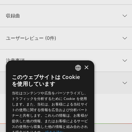
収録曲
説明文
ジャンル/楽器
ユーザーレビュー (0件)
1
505_Beats_IS25
ヒップホップ、クラシック
2:41
-
平均評価
0
★★★★★
注意事項
×
0
件の評価
2
Alone_In_The_City_IS25
MUTANTについて：
本製品に付属のサウンド一元管理ソフトウェア「Mutant（Ver.3以
ロック
このウェブサイトは Cookie
ENGLISH
降）」にて、収録サウンドの「キーワード」、「説明文」を閲覧／検索いただけます。
★5
0%
2:27
-
関連情報
を使用しています
★4
0%
4GBを超えるデータに関するご注意：
FAT32でフォーマットされたHDDには、1ファイル
JAPANESE
4GBを超えるデータを格納することができません。データ容量が4GBを超えるダウンロ
★3
0%
当社はコンテンツや広告をパーソナライズし、
ード製品をご購入いただきます際には、NTFSやHFS＋でフォーマットされたHDDをご用
Image Sounds 製品一覧
★2
0%
トラフィックを分析するために Cookie を使用
3
Alone_In_The_Desert_IS25
意いただく必要がございます。
★1
0%
します。また、当社は、お客様による当社サイ
スコア・ミュージック
KONTAKTフォーマットについて：
本製品のKONTAKTフォーマットは、製品版
トの使用に関する情報を広告および分析パート
2:31
-
KONTAKTに読み込んでお使いいただけます。KONTAKT PLAYERではお使いいただけま
レビューをもっと見る »
ナーと共有します。これらの情報は、お客様が
せんので、ご注意ください。また、Add Library機能による「ライブラリ・タブ」表示に
提供した他の情報、またはお客様によるサービ
も対応しておりません。
スの使用から収集した他の情報と組み合わされ
製品の購入手続き完了後、受注確認メールとシリアルナンバーをお知らせするメールの2
4
Bat_Cage_IS25