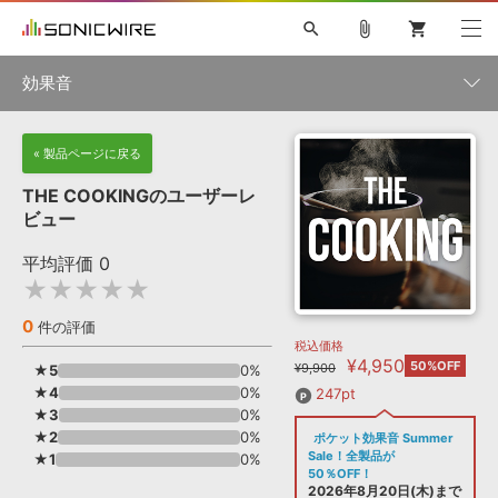
search
attach_file
shopping_cart
効果音
初音ミク NT
鏡音リン・レン V4X
巡音ルカ V4X
MEIKO V3
製品一覧
« 製品ページに戻る
ソフト音源 »
KAITO V3
VOCALOID
TOONTRACK
SPITFIRE AUDIO
THE COOKINGのユーザーレ
VIENNA
EZ DRUMMER 3
SERUM
ライセンスフリーBGM
ビュー
プラグイン・エフェクト »
サンプルパックを試そう
ボーカル抜き出し
DUBSTEP
カテゴリ
キャンペーン »
平均評価
0
ELECTRONICA
EDM
TRANCE
MUTANT
ROUTER.FM
★★★★★
SONOCA
サンプルパック »
特集 »
製品サポート情報 »
メーカー
0
件の評価
税込価格
ソフト音源
プラグイン・エフェクト
サンプルパック
¥4,950
ソフトウェア／ツール »
50%OFF
¥9,900
★5
0%
ニュースレター »
DTMガイド »
★4
ソフトウェア／ツール
0%
DAW
効果音
BGM
247pt
音楽カード
製作サービス
ランキング
★3
0%
DAW »
★2
0%
ポケット効果音 Summer
SONICWIREブログ »
FAQ »
Sale！全製品が
★1
0%
楽曲配信流通
サービス
50％OFF！
シングル効果音
2026年8月20日(木)まで