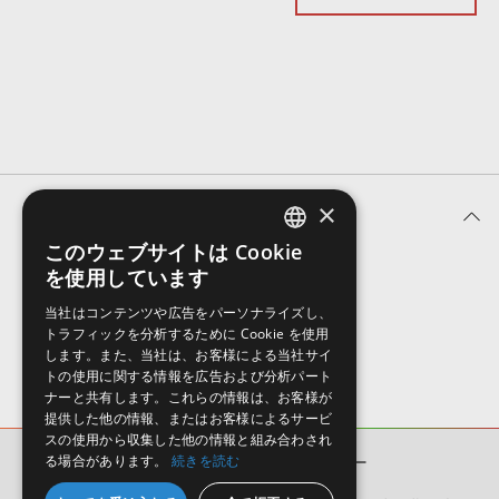
効果音 »
お問い合わせ »
無償のサウンド
管理ソフト
BGM »
次世代型
ボーカル・エディタ
APS
映像のBGM・
セリフを音声分離
×
ユーザーレビュー (0件)
SLS
音素材の制作・
ライセンス提供
このウェブサイトは Cookie
ENGLISH
を使用しています
表示順
JAPANESE
当社はコンテンツや広告をパーソナライズし、
トラフィックを分析するために Cookie を使用
します。また、当社は、お客様による当社サイ
トの使用に関する情報を広告および分析パート
ナーと共有します。これらの情報は、お客様が
提供した他の情報、またはお客様によるサービ
スの使用から収集した他の情報と組み合わされ
る場合があります。
続きを読む
THE COOKING
ユーザーレビュー