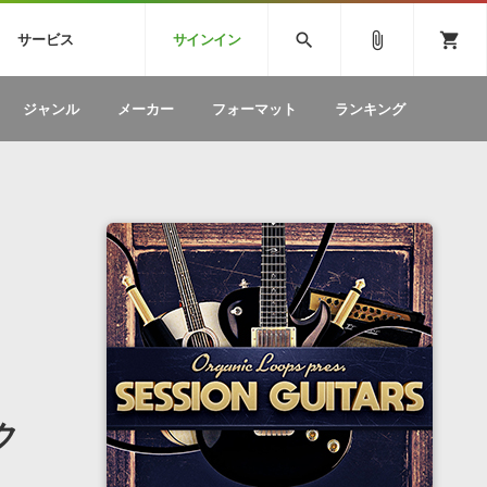
CK
SPITFIRE AUDIO
VIENNA
search
attach_file
shopping_cart
サービス
サインイン
BSTEP
ELECTRONICA
EDM
ソフトウェア／ツール »
SONICWIREブログ »
お問い合わせ »
ジャンル
メーカー
フォーマット
ランキング
のための無
ボーカルパートの制作が自由自在な、次世代
W
効果音
BGM
型ボーカル・エディタ
製品一覧
テクニカルサポート窓口
カテゴリ
製品購入前のご質問・ご相談
メーカー
ランキング
ク