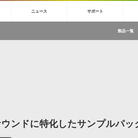
4X
巡音ルカ V4X
MEIKO V3
KAITO V3
VOCALOID
TOONTRA
ニュース
サポート
イセンスフリーBGM
サンプルパックを試そう
ボーカル抜き出し
DU
FAQ »
イン・エフェクト »
イド »
サンプルパック »
ニュースレター »
TRANCE
MUTANT
ROUTER.FM
SONOCA
製品一覧
サウンド素材の効率的な一元管理
ュージシャン向けの楽曲配信流通サ
Piapro Studio / Vocaloid4関連
イン・エフェクト
サンプルパック
ソフトウェア／ツール
DA
償ソフトウェア
者ガイド
製品一覧
バックナンバー一覧
初音ミク V4X関連
ュー一覧
パックを体験してみよう
ジャンル
購読のお申し込み
EZdrummer 3関連
一覧
メーカー
VIENNA関連
ンガー・ラインナップ
グ
フォーマット
イセンシング・サービス
オンラインストアガイド
ランキング
プロセッシング・サービス
ヘルプ
や要件に応じたBGM/効果音の新
クを試そう！
ライセンス提供
BGM »
»
製品一覧
ジャンル
サウンドに特化したサンプルパッ
メーカー
ランキング
グ
シングルBGM
効果音