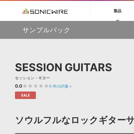
初音ミク NT
鏡音リン・レン V
製品
EZ DRUMMER 3
SERUM
ラ
ソフト音源 »
キャンペーン »
製品サポート情報 »
プラグ
特集 »
DTMガ
サンプルパック
音楽ダウンロードカード製作サービス
独立系ミ
ソフト音源
プラグ
製品一覧
【50％OFF】Soundiron 期間限定セール！人気のクワイ
VOCALOID4 ENGINE製品サポート
製品一覧
特集一覧
DTM初心
ービス
ヤ音源、ストリングス音源が特別価格！
EZ DRUMMER ENGINE製品サポート
楽器＆カテゴリ
カテゴリ
インタビ
サンプル
Audiomodern Summer Sale！全製品35％OFF！
KONTAKT PLAYER 5製品サポート
メーカー
メーカー
TIPS記事
万物を創造するシンセ『Avenger 2』や拡張音源が
VIENNA INSTRUMENTS製品サポート
バーチャルシ
33％OFF！Vengeance Soundサマーセール！
エンジン
ランキン
APS
SLS
SESSION GUITARS
サウンド・ラ
【AudioThing】古典的なラテン・サウンドを収録した
ランキング
『LATIN PERCUSSION』が51％OFF！
オーディオ・
BGMやセリフの抽出・削除を実現する音声
製品の仕様
【HEAVYOCITY】サマーセール Reloaded！シネマティ
サンプルパッ
セッション・ギター
分離サービス
規制作・
ック音源 / エフェクト最大75%OFF！
★★★★★
0.0
0
件の評価
»
DAW »
効果音 
SALE
Ableton Live
製品一覧
Bitwig
カテゴリ
ソウルフルなロックギター
Cubase
メーカー
FL Studio
ランキン
SoundBridge
シングル