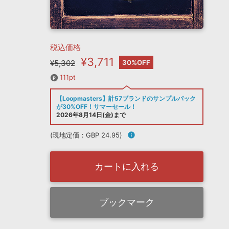
税込価格
¥3,711
¥5,302
30%OFF
111pt
【Loopmasters】計57ブランドのサンプルパック
が30%OFF！サマーセール！
2026年8月14日(金)まで
(現地定価：GBP 24.95)
info
カートに入れる
ブックマーク