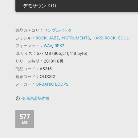
デモサウンド(1)
製品カテゴリ
サンプルパック
ジャンル
ROCK
,
JAZZ
,
INSTRUMENTS
,
HARD ROCK
,
SOUL
フォーマット
WAV
,
REX2
DLサイズ
577 MB (605,511,416 byte)
リリース時期
2018年8月
商品コード
A5316
短縮コード
OLD062
メーカー
ORGANIC LOOPS
使用許諾契約書
info_outline
577
MB