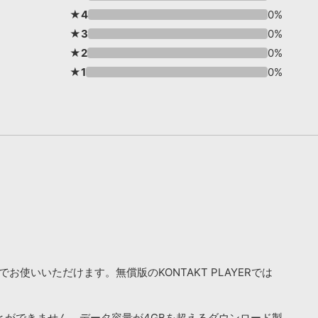
★4
0%
★3
0%
★2
0%
★1
0%
お使いいただけます。無償版のKONTAKT PLAYERでは
ことができません。データ容量が4GBを超えるダウンロード製